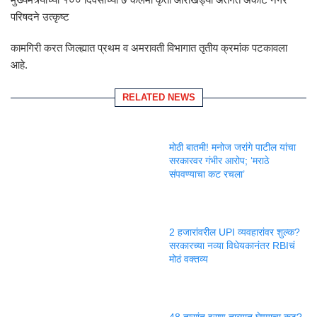
परिषदने उत्कृष्ट
कामगिरी करत जिल्ह्यात प्रथम व अमरावती विभागात तृतीय क्रमांक पटकावला
आहे.
RELATED NEWS
मोठी बातमी! मनोज जरांगे पाटील यांचा
सरकारवर गंभीर आरोप; ‘मराठे
संपवण्याचा कट रचला’
2 हजारांवरील UPI व्यवहारांवर शुल्क?
सरकारच्या नव्या विधेयकानंतर RBIचं
मोठं वक्तव्य
48 तासांत इराण ताब्यात घेण्याचा कट?