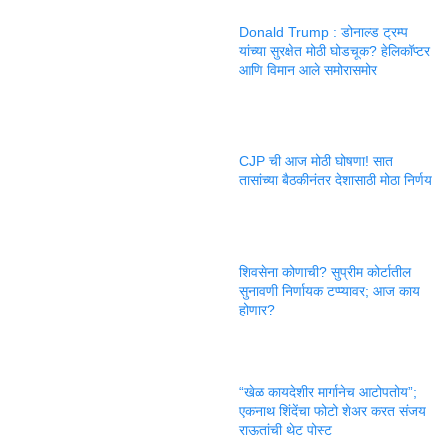
Donald Trump : डोनाल्ड ट्रम्प
यांच्या सुरक्षेत मोठी घोडचूक? हेलिकॉप्टर
आणि विमान आले समोरासमोर
CJP ची आज मोठी घोषणा! सात
तासांच्या बैठकीनंतर देशासाठी मोठा निर्णय
शिवसेना कोणाची? सुप्रीम कोर्टातील
सुनावणी निर्णायक टप्प्यावर; आज काय
होणार?
“खेळ कायदेशीर मार्गानेच आटोपतोय”;
एकनाथ शिंदेंचा फोटो शेअर करत संजय
राऊतांची थेट पोस्ट