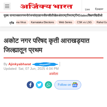
Epaper
Live
मुख्य पान
राजकारण
मनोरंजन
तंत्रज्ञान
जीवनशैली
खेळ
अंतराष्ट्रीय
राष्ट्रीय
States
शिक्षण
व्हिडीओ
2023
Corona Virus
Karnataka Elections
Web Series
CSK vs LSG
Rahul Gan
ट्रेंड
अकोट नगर परिषद कृती आराखड्यात
जिल्ह्यातून प्रथम
By
Ajinkyabharat
Updated:
Sat, 07 Jun, 2025 4:04 PM
अकोला
Follow on