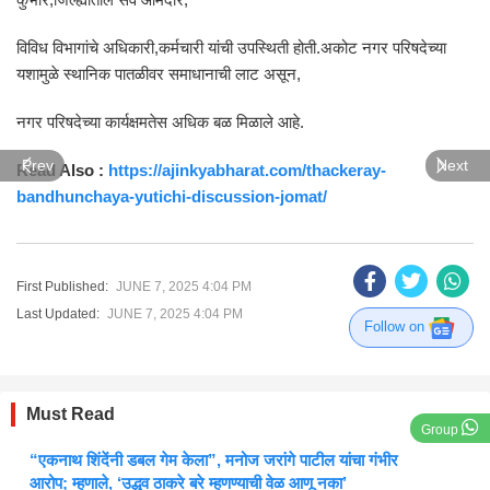
विविध विभागांचे अधिकारी,कर्मचारी यांची उपस्थिती होती.अकोट नगर परिषदेच्या
यशामुळे स्थानिक पातळीवर समाधानाची लाट असून,
नगर परिषदेच्या कार्यक्षमतेस अधिक बळ मिळाले आहे.
Prev
Next
Read Also :
https://ajinkyabharat.com/thackeray-
bandhunchaya-yutichi-discussion-jomat/
First Published:
JUNE 7, 2025 4:04 PM
Last Updated:
JUNE 7, 2025 4:04 PM
Follow on
Must Read
Group
“एकनाथ शिंदेंनी डबल गेम केला”, मनोज जरांगे पाटील यांचा गंभीर
आरोप; म्हणाले, ‘उद्धव ठाकरे बरे म्हणण्याची वेळ आणू नका’