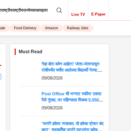
तराष्ट्रीय
राष्ट्रीय
राज्ये
व्यवसाय
इतर
E-Paper
Live TV
Food Delivery
Amazon
Railway Jobs
iPhone 15
Must Read
नेहा बोरा कोण आहेत? जंतर-मंतरपासून
रांचीपर्यंत चर्चेत आलेल्या विद्यार्थी नेत्या;
जाणून घ्या शिक्षण आणि राजकीय प्रवास
09/08/2026
Post Office ची भन्नाट स्कीम! एकदा
पैसे गुंतवा, दर महिन्याला मिळवा 5,550
रुपयांची कमाई
09/08/2026
‘जरांगे हवेवर नाचतात, तो हवेचा प्रेशर बंद
करा’; सदावर्तेंचा जरांगे पाटलांना खोचक