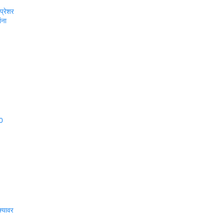
प्रेशर
ंना
40
फ्यावर