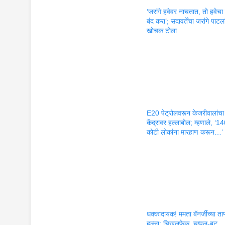
‘जरांगे हवेवर नाचतात, तो हवेचा 
बंद करा’; सदावर्तेंचा जरांगे पाटला
खोचक टोला
E20 पेट्रोलवरून केजरीवालांचा
केंद्रावर हल्लाबोल; म्हणाले, ‘1
कोटी लोकांना मारहाण करून…’
धक्कादायक! ममता बॅनर्जींच्या ता
हल्ला; चिखलफेक, चप्पल-बूट