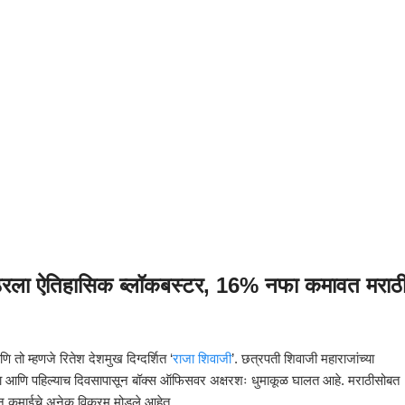
ला ऐतिहासिक ब्लॉकबस्टर, 16% नफा कमावत मराठ
 तो म्हणजे रितेश देशमुख दिग्दर्शित ‘
राजा शिवाजी
’. छत्रपती शिवाजी महाराजांच्या
झाला आणि पहिल्याच दिवसापासून बॉक्स ऑफिसवर अक्षरशः धुमाकूळ घालत आहे. मराठीसोबत
ी असून कमाईचे अनेक विक्रम मोडले आहेत.