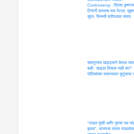
Controversy : त्रिशा कृष्णन
टिप्पणी करताच वाद पेटला; खुशब
सुंदर, चिन्मयी श्रीपदाचा संताप
शहापूरच्या खड्ड्याने घेतला जव
बळी; ‘खड्डा दिसला नाही का?’
पोलिसांच्या वक्तव्यावर कुटुंबाचा 
“राऊत तुम्ही आणि तुमचा पक्ष वा
झाला”, भाजपचा संजय राऊतांव