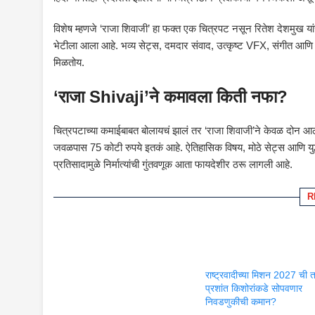
विशेष म्हणजे ‘राजा शिवाजी’ हा फक्त एक चित्रपट नसून रितेश देशमुख यांचा ड
भेटीला आला आहे. भव्य सेट्स, दमदार संवाद, उत्कृष्ट VFX, संगीत आणि शि
मिळतोय.
‘राजा Shivaji’ने कमावला किती नफा?
चित्रपटाच्या कमाईबाबत बोलायचं झालं तर ‘राजा शिवाजी’ने केवळ दोन आठव
जवळपास 75 कोटी रुपये इतकं आहे. ऐतिहासिक विषय, मोठे सेट्स आणि युद्धदृ
प्रतिसादामुळे निर्मात्यांची गुंतवणूक आता फायदेशीर ठरू लागली आहे.
R
राष्ट्रवादीच्या मिशन 2027 ची 
प्रशांत किशोरांकडे सोपवणार
निवडणुकीची कमान?