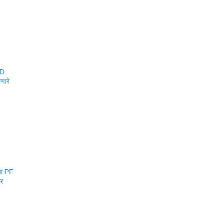
BD
णारे
या PF
ार