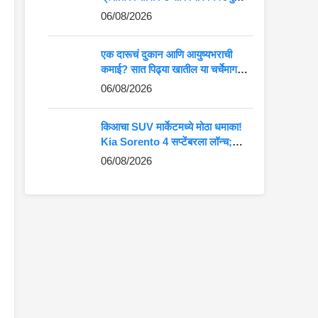
कमान?
06/08/2026
एक दारूचं दुकान आणि आयुष्यभराची
कमाई? सात पिढ्या खातील या चर्चेमागचं
खरं गणित जाणून घ्या
06/08/2026
किआचा SUV मार्केटमध्ये मोठा धमाका!
Kia Sorento 4 सप्टेंबरला लॉन्च;
Fortuner-Kodiaq ला देणार थेट
06/08/2026
टक्कर