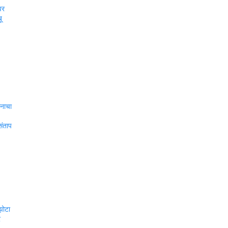
वर
ू
ानाचा
संताप
ंझोटा
र