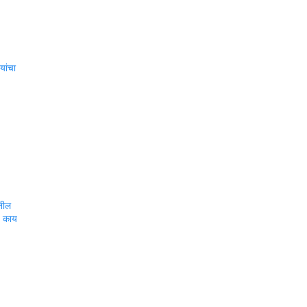
यांचा
ातील
ज काय