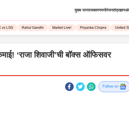
मुख्य पान
राजकारण
मनोरंजन
तंत्रज्ञान
अं
 LSG
Rahul Gandhi
Market Live!
Priyanka Chopra
United State
कमाई! ‘राजा शिवाजी’ची बॉक्स ऑफिसवर
Follow on