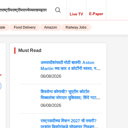
तराष्ट्रीय
राष्ट्रीय
राज्ये
व्यवसाय
इतर
E-Paper
Live TV
Food Delivery
Amazon
Railway Jobs
iPhone 15
Must Read
अब्जाधीशांसाठी मोठी बातमी! Aston
Martin च्या कार 4 कोटींनी स्वस्त, नवीन
किंमत पाहून बसेल धक्का
06/08/2026
शिवसेना कोणाची? सुप्रीम कोर्टात
सिब्बलांचा जोरदार युक्तिवाद; शिंदे गटाच्या
अडचणी वाढणार?
06/08/2026
राष्ट्रवादीच्या मिशन 2027 ची तयारी?
प्रशांत किशोरांकडे सोपवणार निवडणुकीची