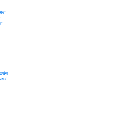
तीचा
ी
चा
्यांना
जगावं