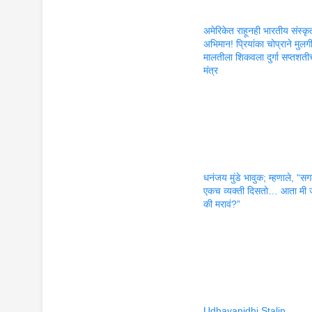
अमेरिकेत राहूनही भारतीय संस्कृ
अभिमान! प्रियांका चोप्राने मुलग
मालतीला शिकवला दुर्गा सप्तशती
मंत्र
धनंजय मुंडे भावुक; म्हणाले, “सगळ
एकच व्यक्ती दिसतो… आता मी 
की मरावं?”
Udhayanidhi Stalin