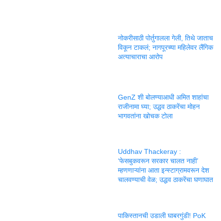
नोकरीसाठी पोर्तुगालला गेली, तिथे जाताच
विकून टाकलं; नागपूरच्या महिलेवर लैंगिक
अत्याचाराचा आरोप
GenZ शी बोलण्याआधी अमित शाहांचा
राजीनामा घ्या; उद्धव ठाकरेंचा मोहन
भागवतांना खोचक टोला
Uddhav Thackeray :
‘फेसबुकवरून सरकार चालत नाही’
म्हणणाऱ्यांना आता इन्स्टाग्रामवरून देश
चालवण्याची वेळ; उद्धव ठाकरेंचा घणाघात
पाकिस्तानची उडाली घाबरगुंडी! PoK