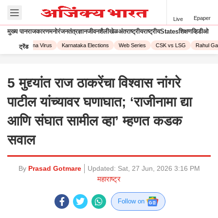
Epaper
Live
मुख्य पान
राजकारण
मनोरंजन
तंत्रज्ञान
जीवनशैली
खेळ
अंतराष्ट्रीय
राष्ट्रीय
States
शिक्षण
व्हिडीओ
023
Corona Virus
Karnataka Elections
Web Series
CSK vs LSG
Rahul Gand
ट्रेंड
5 मुद्द्यांत राज ठाकरेंचा विश्वास नांगरे
पाटील यांच्यावर घणाघात; ‘राजीनामा द्या
आणि संघात सामील व्हा’ म्हणत कडक
सवाल
By
Prasad Gotmare
Updated:
Sat, 27 Jun, 2026 3:16 PM
महाराष्ट्र
Follow on