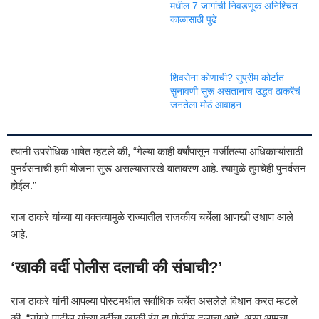
मधील 7 जागांची निवडणूक अनिश्चित
काळासाठी पुढे
शिवसेना कोणाची? सुप्रीम कोर्टात
सुनावणी सुरू असतानाच उद्धव ठाकरेंचं
जनतेला मोठं आवाहन
त्यांनी उपरोधिक भाषेत म्हटले की, “गेल्या काही वर्षांपासून मर्जीतल्या अधिकाऱ्यांसाठी
पुनर्वसनाची हमी योजना सुरू असल्यासारखे वातावरण आहे. त्यामुळे तुमचेही पुनर्वसन
होईल.”
राज ठाकरे यांच्या या वक्तव्यामुळे राज्यातील राजकीय चर्चेला आणखी उधाण आले
आहे.
‘खाकी वर्दी पोलीस दलाची की संघाची?’
राज ठाकरे यांनी आपल्या पोस्टमधील सर्वाधिक चर्चेत असलेले विधान करत म्हटले
की, “नांगरे पाटील यांच्या वर्दीचा खाकी रंग हा पोलीस दलाचा आहे, असा आमचा