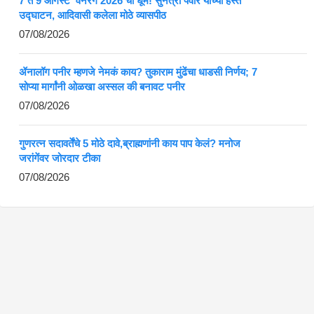
7 ते 9 ऑगस्ट ‘वनरंग 2026’ची धूम! सुनेत्रा पवार यांच्या हस्ते
उद्घाटन, आदिवासी कलेला मोठे व्यासपीठ
07/08/2026
ॲनालॉग पनीर म्हणजे नेमकं काय? तुकाराम मुंढेंचा धाडसी निर्णय; 7
सोप्या मार्गांनी ओळखा अस्सल की बनावट पनीर
07/08/2026
गुणरत्न सदावर्तेंचे 5 मोठे दावे,ब्राह्मणांनी काय पाप केलं? मनोज
जरांगेंवर जोरदार टीका
07/08/2026