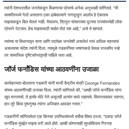
त्यांनी देशभरातील जनतेकडून मिळणाऱ्या प्रेमाचे अनेक अनुभवही सांगितले. “मी
काश्मीरमध्ये गेलो असताना एका ढाबेवाल्याने नागपूरहून आलोय हे ऐकताच
माझ्याकडून बिल घेतलं नाही. मेघालय, त्रिपुरा यांसारख्या दूरच्या राज्यांमध्येही लोक
प्रेमाने भेटतात. हेच माझ्यासाठी सर्वात मोठं यश आहे,” असे ते म्हणाले.
त्यांच्या या विधानातून सत्ता आणि पदापेक्षा जनतेशी असलेलं नातं अधिक महत्त्वाचं
असल्याचा संदेश त्यांनी दिला. त्यामुळे गडकरींच्या भाषणाकडे केवळ राजकीय नव्हे
तर सामाजिक दृष्टिकोनातूनही पाहिले जात आहे.
जॉर्ज फर्नांडिस यांच्या आठवणींना उजाळा
कार्यक्रमात बोलताना गडकरी यांनी माजी केंद्रीय मंत्री
George Fernandes
यांच्या आठवणींनाही उजाळा दिला. त्यांनी सांगितले की, “आम्ही जॉर्ज फर्नांडिस यांना
खूप मानायचो. ते इतके मोठे नेते असूनही अत्यंत साधे राहायचे. विमानतळावर स्वागत,
हार-तुरे किंवा पुष्पगुच्छ त्यांना अजिबात आवडत नसत.”
गडकरींनी सांगितलेला एक किस्सा उपस्थितांमध्ये चर्चेचा विषय ठरला. “एकदा जॉर्ज
फर्नांडिस मुंबईत माझ्या घरी आले होते. आम्ही कोणत्याही सुरक्षेशिवाय गिरगाव