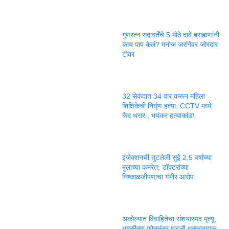
गुणरत्न सदावर्तेंचे 5 मोठे दावे,ब्राह्मणांनी
काय पाप केलं? मनोज जरांगेंवर जोरदार
टीका
32 सेकंदात 34 वार करून महिला
शिक्षिकेची निर्घृण हत्या; CCTV मध्ये
कैद थरार , भयंकर हत्याकांड!
इंजेक्शनची तुटलेली सुई 2.5 वर्षांच्या
मुलाच्या कमरेत; डॉक्टरांच्या
निष्काळजीपणाचा गंभीर आरोप
अकोल्यात विवाहितेचा संशयास्पद मृत्यू;
धमकीच्या फोननंतर घडली धक्कादायक