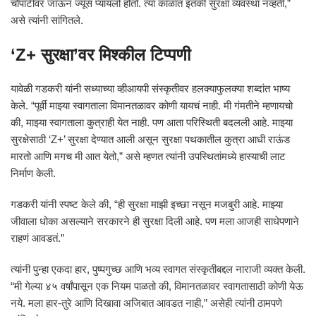
चौपाटीवर जाऊन ज्यूस प्यायलो होतो. त्या काळात इतकी सुरक्षा व्यवस्था नव्हती,”
असे त्यांनी सांगितले.
‘Z+ सुरक्षा’वर मिश्कील टिप्पणी
यावेळी गडकरी यांनी सध्याच्या व्हीआयपी संस्कृतीवर हलक्याफुलक्या शब्दांत भाष्य
केले. “पूर्वी माझ्या स्वागताला विमानतळावर कोणी यायचं नाही. मी गंमतीने म्हणायचो
की, माझ्या स्वागताला कुत्राही येत नाही. पण आता परिस्थिती बदलली आहे. माझ्या
सुरक्षेसाठी ‘Z+’ सुरक्षा देण्यात आली असून सुरक्षा पथकातील कुत्रा आधी राऊंड
मारतो आणि मगच मी आत येतो,” असे म्हणत त्यांनी उपस्थितांमध्ये हास्याची लाट
निर्माण केली.
गडकरी यांनी स्पष्ट केले की, “ही सुरक्षा माझी इच्छा नसून मजबुरी आहे. माझ्या
जीवाला धोका असल्याने सरकारने ही सुरक्षा दिली आहे. पण मला आजही साधेपणाने
राहणं आवडतं.”
त्यांनी पुन्हा एकदा हार, पुष्पगुच्छ आणि भव्य स्वागत संस्कृतीबद्दल नाराजी व्यक्त केली.
“मी गेल्या ४५ वर्षांपासून एक नियम पाळतो की, विमानतळावर स्वागतासाठी कोणी येऊ
नये. मला हार-तुरे आणि दिखावा अजिबात आवडत नाही,” असेही त्यांनी ठामपणे