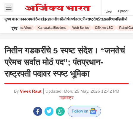
Epaper
Live
मुख्य पान
राजकारण
मनोरंजन
तंत्रज्ञान
जीवनशैली
खेळ
अंतराष्ट्रीय
राष्ट्रीय
States
शिक्षण
व्हिडीओ
023
Corona Virus
Karnataka Elections
Web Series
CSK vs LSG
Rahul Gand
ट्रेंड
नितीन गडकरींचे 5 स्पष्ट संदेश ! “जनतेचं
प्रेमच सर्वात मोठं पद”; पंतप्रधान-
राष्ट्रपती पदावर स्पष्ट भूमिका
By
Vivek Raut
Updated:
Mon, 25 May, 2026 12:42 PM
महाराष्ट्र
Follow on