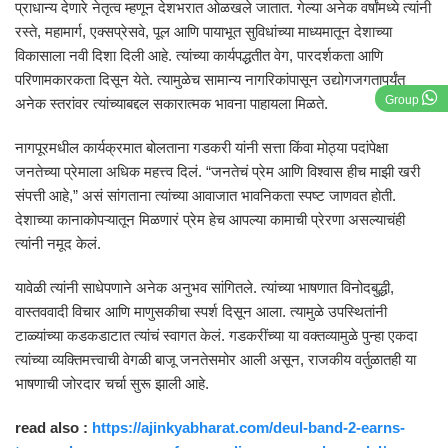
प्राधान्य देणारे नेतृत्व म्हणून देशभरात ओळखले जातात. गेल्या अनेक वर्षांमध्ये त्यांनी
रस्ते, महामार्ग, एक्सप्रेसवे, पूल आणि पायाभूत सुविधांच्या माध्यमातून देशाच्या
विकासाला नवी दिशा दिली आहे. त्यांच्या कार्यपद्धतीत वेग, पारदर्शकता आणि
परिणामकारकता दिसून येते. त्यामुळेच सामान्य नागरिकांपासून उद्योगजगतापर्यंत
Group
अनेक स्तरांवर त्यांच्याबद्दल सकारात्मक भावना पाहायला मिळते.
नागपूरमधील कार्यक्रमात बोलताना गडकरी यांनी सत्ता किंवा मोठ्या पदांपेक्षा
जनतेच्या प्रेमाला अधिक महत्त्व दिलं. “जनतेचं प्रेम आणि विश्वास हीच माझी खरी
संपत्ती आहे,” असं सांगताना त्यांच्या आवाजात भावनिकता स्पष्ट जाणवत होती.
देशाच्या कानाकोपऱ्यातून मिळणारं प्रेम हेच आपल्या कामाची प्रेरणा असल्याचंही
त्यांनी नमूद केलं.
यावेळी त्यांनी साधेपणाने अनेक अनुभव सांगितले. त्यांच्या भाषणात विनोदबुद्धी,
वास्तववादी विचार आणि माणुसकीचा स्पर्श दिसून आला. त्यामुळे उपस्थितांनी
टाळ्यांच्या कडकडाटात त्यांचं स्वागत केलं. गडकरींच्या या वक्तव्यामुळे पुन्हा एकदा
त्यांच्या व्यक्तिमत्त्वाची वेगळी बाजू जनतेसमोर आली असून, राजकीय वर्तुळातही या
भाषणाची जोरदार चर्चा सुरू झाली आहे.
read also :
https://ajinkyabharat.com/deul-band-2-earns-