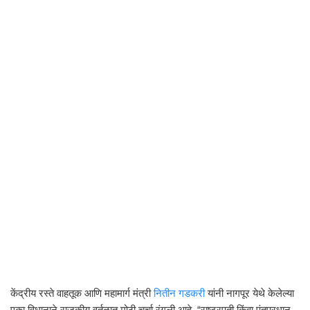
केंद्रीय रस्ते वाहतूक आणि महामार्ग मंत्री
नितीन गडकरी
यांनी नागपूर येथे केलेल्या
एका विधानाने राजकीय वर्तुळात मोठी चर्चा रंगली आहे. “राष्ट्रपती किंवा पंतप्रधान