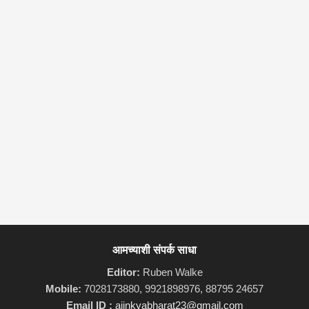
आमच्याशी संपर्क साधा
Editor:
Ruben Walke
Mobile:
7028173880, 9921898976, 88795 24657
Email ID :
ajinkyabharat23@gmail.com