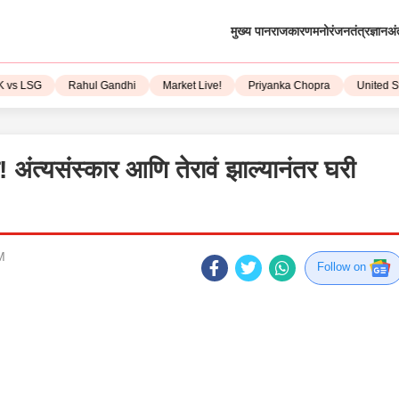
मुख्य पान
राजकारण
मनोरंजन
तंत्रज्ञान
अं
LSG
Rahul Gandhi
Market Live!
Priyanka Chopra
United State
 अंत्यसंस्कार आणि तेरावं झाल्यानंतर घरी
M
Follow on