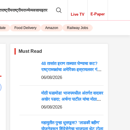
तराष्ट्रीय
राष्ट्रीय
राज्ये
व्यवसाय
इतर
E-Paper
Live TV
Food Delivery
Amazon
Railway Jobs
iPhone 15
Must Read
48 तासांत इराण ताब्यात घेण्याचा कट?
राष्ट्राध्यक्षांचा अमेरिका-इस्रायलवर गंभीर
आरोप
06/08/2026
मोठी घडामोड! भाजपमधील अंतर्गत वादावर
अखेर पडदा; अर्चना पाटील यांचा मोठा
खुलासा
06/08/2026
महायुतीत पुन्हा धुसफूस? ‘लाडकी बहीण’
योजनेवरून शिंदेसेनेचा भाजपला थेट टोला