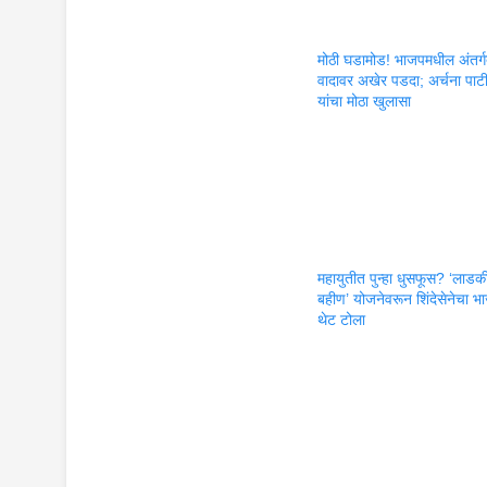
मोठी घडामोड! भाजपमधील अंतर्
वादावर अखेर पडदा; अर्चना पाट
यांचा मोठा खुलासा
महायुतीत पुन्हा धुसफूस? ‘लाडक
बहीण’ योजनेवरून शिंदेसेनेचा 
थेट टोला