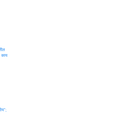
ातील
ज काय
तोय”;
त