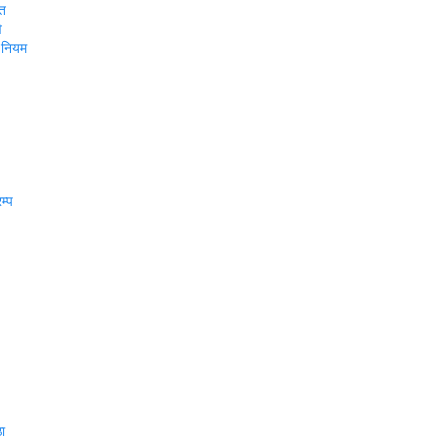
्त
े
ण नियम
म्प
ठा