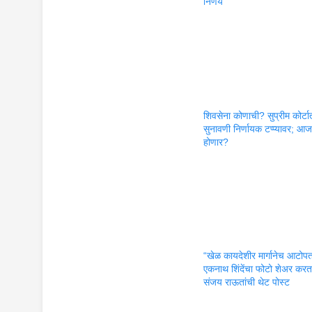
निर्णय
शिवसेना कोणाची? सुप्रीम कोर्ट
सुनावणी निर्णायक टप्प्यावर; आ
होणार?
“खेळ कायदेशीर मार्गानेच आटोप
एकनाथ शिंदेंचा फोटो शेअर कर
संजय राऊतांची थेट पोस्ट