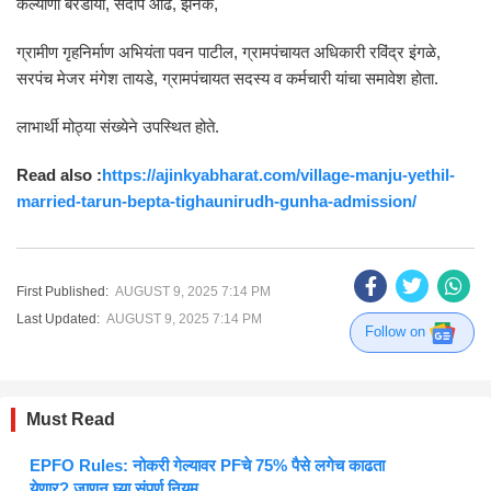
कल्याणी बरडीया, संदीप आढे, झनके,
ग्रामीण गृहनिर्माण अभियंता पवन पाटील, ग्रामपंचायत अधिकारी रविंद्र इंगळे,
सरपंच मेजर मंगेश तायडे, ग्रामपंचायत सदस्य व कर्मचारी यांचा समावेश होता.
लाभार्थी मोठ्या संख्येने उपस्थित होते.
Read also :
https://ajinkyabharat.com/village-manju-yethil-
married-tarun-bepta-tighaunirudh-gunha-admission/
First Published:
AUGUST 9, 2025 7:14 PM
Last Updated:
AUGUST 9, 2025 7:14 PM
Follow on
Must Read
EPFO Rules: नोकरी गेल्यावर PFचे 75% पैसे लगेच काढता
येणार? जाणून घ्या संपूर्ण नियम