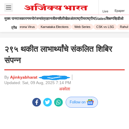
Epaper
Live
मुख्य पान
राजकारण
मनोरंजन
तंत्रज्ञान
जीवनशैली
खेळ
अंतराष्ट्रीय
राष्ट्रीय
States
शिक्षण
व्हिडीओ
PL 2023
Corona Virus
Karnataka Elections
Web Series
CSK vs LSG
Rahul 
ट्रेंड
२९५ थकीत लाभार्थ्यांचे संकलित शिबिर
संपन्न
By
Ajinkyabharat
Updated:
Sat, 09 Aug, 2025 7:14 PM
अकोला
Follow on