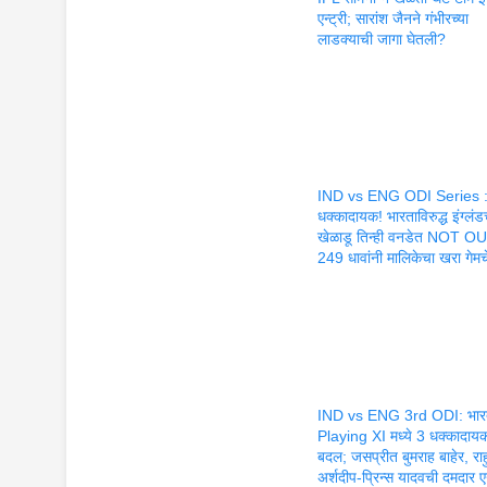
एन्ट्री; सारांश जैनने गंभीरच्या
लाडक्याची जागा घेतली?
IND vs ENG ODI Series 
धक्कादायक! भारताविरुद्ध इंग्लंड
खेळाडू तिन्ही वनडेत NOT OU
249 धावांनी मालिकेचा खरा गेमच
IND vs ENG 3rd ODI: भारत
Playing XI मध्ये 3 धक्कादाय
बदल; जसप्रीत बुमराह बाहेर, रा
अर्शदीप-प्रिन्स यादवची दमदार एन