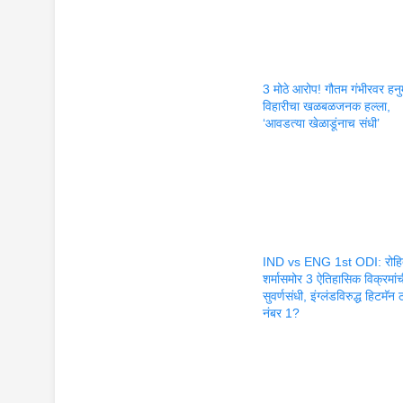
3 मोठे आरोप! गौतम गंभीरवर हनु
विहारीचा खळबळजनक हल्ला,
‘आवडत्या खेळाडूंनाच संधी’
IND vs ENG 1st ODI: रोह
शर्मासमोर 3 ऐतिहासिक विक्रमां
सुवर्णसंधी, इंग्लंडविरुद्ध हिटमॅन
नंबर 1?