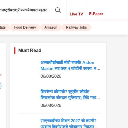
तराष्ट्रीय
राष्ट्रीय
राज्ये
व्यवसाय
इतर
E-Paper
Live TV
Food Delivery
Amazon
Railway Jobs
iPhone 15
Must Read
अब्जाधीशांसाठी मोठी बातमी! Aston
Martin च्या कार 4 कोटींनी स्वस्त, नवीन
किंमत पाहून बसेल धक्का
06/08/2026
शिवसेना कोणाची? सुप्रीम कोर्टात
सिब्बलांचा जोरदार युक्तिवाद; शिंदे गटाच्या
अडचणी वाढणार?
06/08/2026
राष्ट्रवादीच्या मिशन 2027 ची तयारी?
प्रशांत किशोरांकडे सोपवणार निवडणुकीची