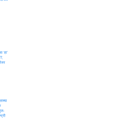
:
चा ‘हा’
T;
ेंजर
ाच्या
क
हुल-
्ट्री