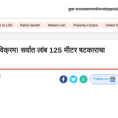
मुख्य पान
राजकारण
मनोरंजन
तंत्रज्ञान
अं
 LSG
Rahul Gandhi
Market Live!
Priyanka Chopra
United State
 विक्रम! सर्वात लांब 125 मीटर षटकाराचा
M
Follow on