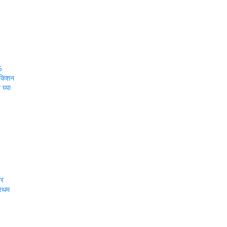
5
 किशन
घ्या
ार
्रथम