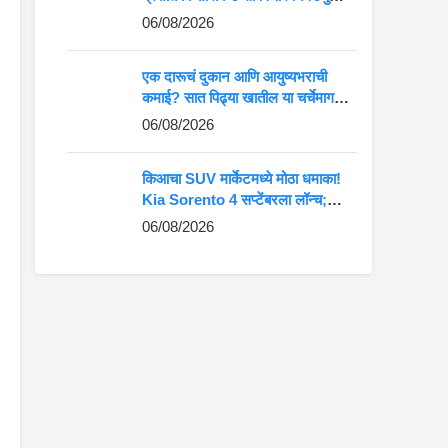
कमान?
06/08/2026
एक दारूचं दुकान आणि आयुष्यभराची
कमाई? सात पिढ्या खातील या चर्चेमागचं
खरं गणित जाणून घ्या
06/08/2026
किआचा SUV मार्केटमध्ये मोठा धमाका!
Kia Sorento 4 सप्टेंबरला लॉन्च;
Fortuner-Kodiaq ला देणार थेट
06/08/2026
टक्कर