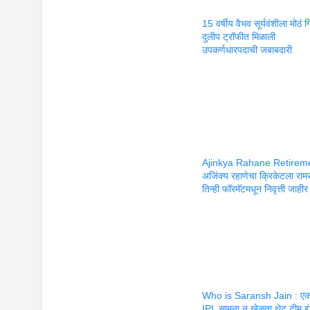
15 वर्षीय वैभव सूर्यवंशीला मोठं ग
दुलीप ट्रॉफीत मिळाली
उपकर्णधारपदाची जबाबदारी
Ajinkya Rahane Retireme
अजिंक्य रहाणेचा क्रिकेटला राम
तिन्ही फॉरमॅटमधून निवृत्ती जाहीर
Who is Saransh Jain : एक
IPL सामना न खेळता थेट टीम इ