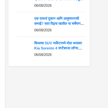
कमान?
06/08/2026
एक दारूचं दुकान आणि आयुष्यभराची
कमाई? सात पिढ्या खातील या चर्चेमागचं
खरं गणित जाणून घ्या
06/08/2026
किआचा SUV मार्केटमध्ये मोठा धमाका!
Kia Sorento 4 सप्टेंबरला लॉन्च;
Fortuner-Kodiaq ला देणार थेट
06/08/2026
टक्कर