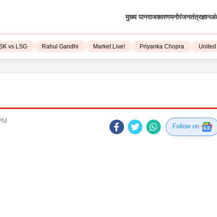
मुख्य पान
राजकारण
मनोरंजन
तंत्रज्ञान
अं
vs LSG
Rahul Gandhi
Market Live!
Priyanka Chopra
United St
 PM
Follow on