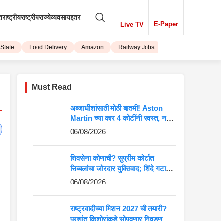
तराष्ट्रीय
राष्ट्रीय
राज्ये
व्यवसाय
इतर
E-Paper
Live TV
ate
Food Delivery
Amazon
Railway Jobs
iPhone 15
Must Read
अब्जाधीशांसाठी मोठी बातमी! Aston
Martin च्या कार 4 कोटींनी स्वस्त, नवीन
किंमत पाहून बसेल धक्का
06/08/2026
शिवसेना कोणाची? सुप्रीम कोर्टात
सिब्बलांचा जोरदार युक्तिवाद; शिंदे गटाच्या
अडचणी वाढणार?
06/08/2026
राष्ट्रवादीच्या मिशन 2027 ची तयारी?
प्रशांत किशोरांकडे सोपवणार निवडणुकीची