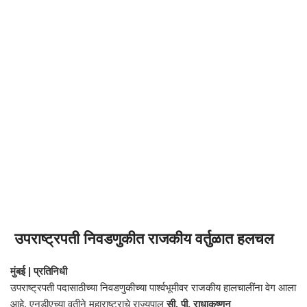
उपराष्ट्रपती निवडणुकीत राजकीय वर्तुळात हलचल
मुंबई | प्रतिनिधी
उपराष्ट्रपती पदासाठीच्या निवडणुकीच्या पार्श्वभूमीवर राजकीय हालचालींना वेग आला
आहे. एनडीएच्या वतीने महाराष्ट्राचे राज्यपाल
सी. पी. राधाकृष्णन