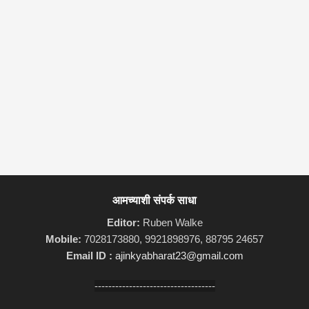
आमच्याशी संपर्क साधा
Editor:
Ruben Walke
Mobile:
7028173880, 9921898976, 88795 24657
Email ID :
ajinkyabharat23@gmail.com
-----------------------------------