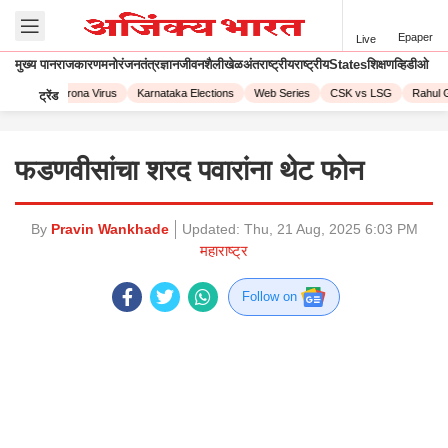
Epaper
Live
मुख्य पान
राजकारण
मनोरंजन
तंत्रज्ञान
जीवनशैली
खेळ
अंतराष्ट्रीय
राष्ट्रीय
States
शिक्षण
व्हिडीओ
L 2023
Corona Virus
Karnataka Elections
Web Series
CSK vs LSG
Rahul G
ट्रेंड
फडणवीसांचा शरद पवारांना थेट फोन
By
Pravin Wankhade
Updated:
Thu, 21 Aug, 2025 6:03 PM
महाराष्ट्र
Follow on