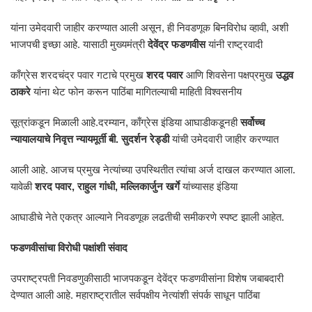
यांना उमेदवारी जाहीर करण्यात आली असून, ही निवडणूक बिनविरोध व्हावी, अशी
भाजपची इच्छा आहे. यासाठी मुख्यमंत्री
देवेंद्र फडणवीस
यांनी राष्ट्रवादी
काँग्रेस शरदचंद्र पवार गटाचे प्रमुख
शरद पवार
आणि शिवसेना पक्षप्रमुख
उद्धव
ठाकरे
यांना थेट फोन करून पाठिंबा मागितल्याची माहिती विश्वसनीय
सूत्रांकडून मिळाली आहे.दरम्यान, काँग्रेस इंडिया आघाडीकडूनही
सर्वोच्च
न्यायालयाचे निवृत्त न्यायमूर्ती बी. सुदर्शन रेड्डी
यांची उमेदवारी जाहीर करण्यात
आली आहे. आजच प्रमुख नेत्यांच्या उपस्थितीत त्यांचा अर्ज दाखल करण्यात आला.
यावेळी
शरद पवार, राहुल गांधी, मल्लिकार्जुन खर्गे
यांच्यासह इंडिया
आघाडीचे नेते एकत्र आल्याने निवडणूक लढतीची समीकरणे स्पष्ट झाली आहेत.
फडणवीसांचा विरोधी पक्षांशी संवाद
उपराष्ट्रपती निवडणुकीसाठी भाजपकडून देवेंद्र फडणवीसांना विशेष जबाबदारी
देण्यात आली आहे. महाराष्ट्रातील सर्वपक्षीय नेत्यांशी संपर्क साधून पाठिंबा