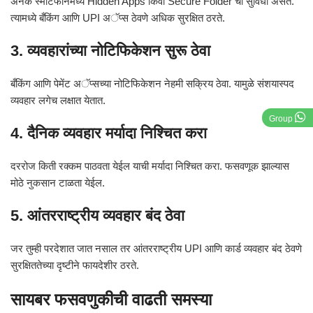
अनेक स्मार्टफोनमध्ये Hidden Apps किंवा Secure Folder ची सुविधा असते.
त्यामध्ये बँकिंग आणि UPI अॅप्स ठेवणे अधिक सुरक्षित ठरते.
3. व्यवहारांच्या नोटिफिकेशन सुरू ठेवा
बँकिंग आणि पेमेंट अॅप्सच्या नोटिफिकेशन नेहमी सक्रिय ठेवा. यामुळे संशयास्पद
व्यवहार लगेच लक्षात येतात.
Group
4. दैनिक व्यवहार मर्यादा निश्चित करा
दररोज किती रक्कम पाठवता येईल याची मर्यादा निश्चित करा. फसवणूक झाल्यास
मोठे नुकसान टाळता येईल.
5. आंतरराष्ट्रीय व्यवहार बंद ठेवा
जर तुम्ही परदेशात जात नसाल तर आंतरराष्ट्रीय UPI आणि कार्ड व्यवहार बंद ठेवणे
सुरक्षिततेच्या दृष्टीने फायदेशीर ठरते.
सायबर फसवणुकीची वाढती समस्या