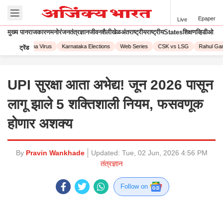
Epaper
Live
मुख्य पान
राजकारण
मनोरंजन
तंत्रज्ञान
जीवनशैली
खेळ
अंतराष्ट्रीय
राष्ट्रीय
States
शिक्षण
व्हिडीओ
23
Corona Virus
Karnataka Elections
Web Series
CSK vs LSG
Rahul Gandh
ट्रेंड
UPI सुरक्षा आता अभेद्य! जून 2026 पासून
लागू झाले 5 शक्तिशाली नियम, फसवणूक
होणार अशक्य
By
Pravin Wankhade
Updated:
Tue, 02 Jun, 2026 4:56 PM
तंत्रज्ञान
Follow on