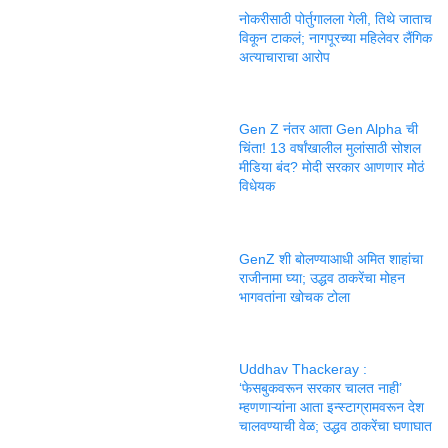
नोकरीसाठी पोर्तुगालला गेली, तिथे जाताच
विकून टाकलं; नागपूरच्या महिलेवर लैंगिक
अत्याचाराचा आरोप
Gen Z नंतर आता Gen Alpha ची
चिंता! 13 वर्षांखालील मुलांसाठी सोशल
मीडिया बंद? मोदी सरकार आणणार मोठं
विधेयक
GenZ शी बोलण्याआधी अमित शाहांचा
राजीनामा घ्या; उद्धव ठाकरेंचा मोहन
भागवतांना खोचक टोला
Uddhav Thackeray :
‘फेसबुकवरून सरकार चालत नाही’
म्हणणाऱ्यांना आता इन्स्टाग्रामवरून देश
चालवण्याची वेळ; उद्धव ठाकरेंचा घणाघात