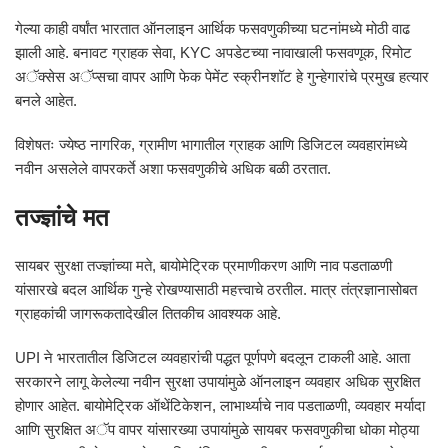
गेल्या काही वर्षांत भारतात ऑनलाइन आर्थिक फसवणुकीच्या घटनांमध्ये मोठी वाढ
झाली आहे. बनावट ग्राहक सेवा, KYC अपडेटच्या नावाखाली फसवणूक, रिमोट
अॅक्सेस अॅप्सचा वापर आणि फेक पेमेंट स्क्रीनशॉट हे गुन्हेगारांचे प्रमुख हत्यार
बनले आहेत.
विशेषतः ज्येष्ठ नागरिक, ग्रामीण भागातील ग्राहक आणि डिजिटल व्यवहारांमध्ये
नवीन असलेले वापरकर्ते अशा फसवणुकीचे अधिक बळी ठरतात.
तज्ज्ञांचे मत
सायबर सुरक्षा तज्ज्ञांच्या मते, बायोमेट्रिक प्रमाणीकरण आणि नाव पडताळणी
यांसारखे बदल आर्थिक गुन्हे रोखण्यासाठी महत्त्वाचे ठरतील. मात्र तंत्रज्ञानासोबत
ग्राहकांची जागरूकतादेखील तितकीच आवश्यक आहे.
UPI ने भारतातील डिजिटल व्यवहारांची पद्धत पूर्णपणे बदलून टाकली आहे. आता
सरकारने लागू केलेल्या नवीन सुरक्षा उपायांमुळे ऑनलाइन व्यवहार अधिक सुरक्षित
होणार आहेत. बायोमेट्रिक ऑथेंटिकेशन, लाभार्थ्याचे नाव पडताळणी, व्यवहार मर्यादा
आणि सुरक्षित अॅप वापर यांसारख्या उपायांमुळे सायबर फसवणुकीचा धोका मोठ्या