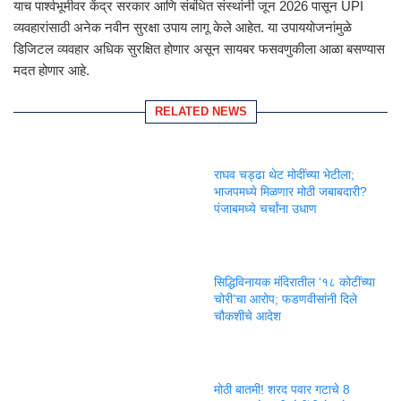
याच पार्श्वभूमीवर केंद्र सरकार आणि संबंधित संस्थांनी जून 2026 पासून UPI
व्यवहारांसाठी अनेक नवीन सुरक्षा उपाय लागू केले आहेत. या उपाययोजनांमुळे
डिजिटल व्यवहार अधिक सुरक्षित होणार असून सायबर फसवणुकीला आळा बसण्यास
मदत होणार आहे.
RELATED NEWS
राघव चड्ढा थेट मोदींच्या भेटीला;
भाजपमध्ये मिळणार मोठी जबाबदारी?
पंजाबमध्ये चर्चांना उधाण
सिद्धिविनायक मंदिरातील ‘१८ कोटींच्या
चोरी’चा आरोप; फडणवीसांनी दिले
चौकशीचे आदेश
मोठी बातमी! शरद पवार गटाचे 8