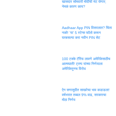
खासदार सोमवारी मोदींची भेट घेणार;
नेमकं कारण काय?
Aadhaar App PIN विसरलात? चिंता
नको! ‘या’ 5 स्टेप्स फॉलो करून
घरबसल्या करा नवीन PIN सेट
100 टक्के टॅरिफ लावणे अमेरिकेसाठीच
आत्मघाती! ट्रम्प यांच्या निर्णयाला
अमेरिकेतूनच विरोध
ऐन सणासुदीत साखरेचा भाव कडाडला!
वर्षभरात तब्बल 9% वाढ, सरकारचा
मोठा निर्णय