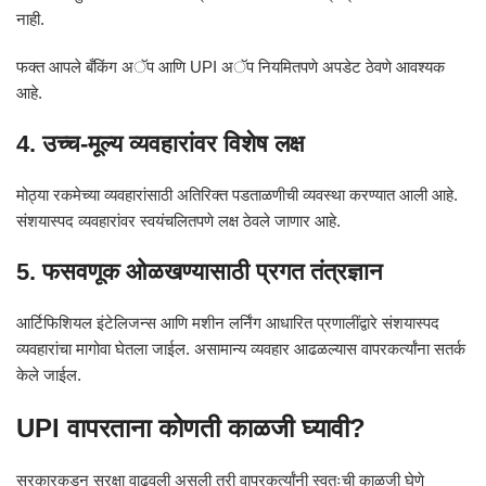
नाही.
फक्त आपले बँकिंग अॅप आणि UPI अॅप नियमितपणे अपडेट ठेवणे आवश्यक
आहे.
4. उच्च-मूल्य व्यवहारांवर विशेष लक्ष
मोठ्या रकमेच्या व्यवहारांसाठी अतिरिक्त पडताळणीची व्यवस्था करण्यात आली आहे.
संशयास्पद व्यवहारांवर स्वयंचलितपणे लक्ष ठेवले जाणार आहे.
5. फसवणूक ओळखण्यासाठी प्रगत तंत्रज्ञान
आर्टिफिशियल इंटेलिजन्स आणि मशीन लर्निंग आधारित प्रणालींद्वारे संशयास्पद
व्यवहारांचा मागोवा घेतला जाईल. असामान्य व्यवहार आढळल्यास वापरकर्त्यांना सतर्क
केले जाईल.
UPI वापरताना कोणती काळजी घ्यावी?
सरकारकडून सुरक्षा वाढवली असली तरी वापरकर्त्यांनी स्वतःची काळजी घेणे