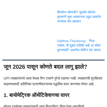
शिवसेना कोणाची? सुप्रीम कोर्टात
सुनावणी सुरू असतानाच उद्धव ठाकरेंचं
जनतेला मोठं आवाहन
Uddhav Thackeray : ‘भिऊ
नकोस, मी तुझ्या पाठिशी आहे’ हा संदेश
कुणासाठी? ठाकरेंचा मोदींना थेट सवाल
जून 2026 पासून कोणते बदल लागू झाले?
UPI व्यवहारांमध्ये आता केवळ पिन टाकणे पुरेसे राहणार नाही. व्यवहारांची सुरक्षितता
वाढवण्यासाठी अतिरिक्त प्रमाणीकरणाच्या पद्धतींचा वापर करण्यात येणार आहे.
1. बायोमेट्रिक ऑथेंटिकेशनचा वापर
मोठ्या रकमेच्या व्यवहारांसाठी आता फिंगरप्रिंट किंवा फेस आयडीद्वारे