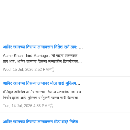
आमिर खानच्या तिसऱ्या लग्नावरून नितेश राणे ठाम; ‘मी
माझ्या वक्तव्यावर कायम’
Aamir Khan Third Marriage : 'मी माझ्या वक्तव्यावर
ठाम आहे'; आमिर खानच्या तिसऱ्या लग्नावरील टिप्पणीबाबत
नितेश राणेंचं स्पष्टीकरण बॉलिवूड अभिनेता आमिर खान ...
Wed, 15 Jul, 2026 2:52 PM
आमिर खानच्या तिसऱ्या लग्नावर मोठा वाद! मुस्लिम
धर्मगुरूंचा फतवा, ‘लव्ह जिहाद’चे आरोप; जाणून घ्या 7
बॉलिवूड अभिनेता आमिर खानच्या तिसऱ्या लग्नानंतर नवा वाद
मोठे मुद्दे
निर्माण झाला आहे. मुस्लिम धर्मगुरूंनी फतवा जारी केल्याचा
दावा, तर काही हिंदुत्ववादी संघटनांकडून...
Tue, 14 Jul, 2026 4:36 PM
आमिर खानच्या तिसऱ्या लग्नावरून मोठा वाद! नितेश
राणेंची जहरी टीका; ‘लव्ह जिहादचा ब्रँड ॲम्बेसेडर’