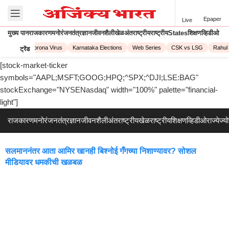
Epaper
Live
मुख्य पान
राजकारण
मनोरंजन
तंत्रज्ञान
जीवनशैली
खेळ
अंतराष्ट्रीय
राष्ट्रीय
States
शिक्षण
व्हिडीओ
PL 2023
Corona Virus
Karnataka Elections
Web Series
CSK vs LSG
Rahul 
ट्रेंड
[stock-market-ticker
symbols="AAPL;MSFT;GOOG;HPQ;^SPX;^DJI;LSE:BAG"
stockExchange="NYSENasdaq" width="100%" palette="financial-
light"]
राजकारण
मनोरंजन
तंत्रज्ञान
जीवनशैली
अंतराष्ट्रीय
खेळ
राष्ट्रीय
शिक्षण
व्हिडीओ
राज्ये
ज्य
सलमाननंतर आता आमिर खानही बिश्नोई गँगच्या निशाण्यावर? सोशल
मीडियावर धमकीची खळबळ