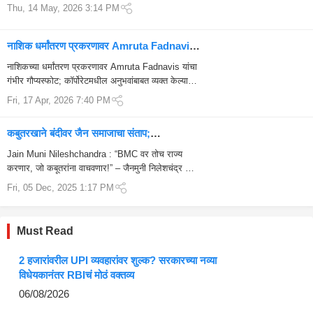
Thu, 14 May, 2026 3:14 PM
नाशिक धर्मांतरण प्रकरणावर Amruta Fadnavis
यांचा मोठा गौप्यस्फोट
नाशिकच्या धर्मांतरण प्रकरणावर Amruta Fadnavis यांचा
गंभीर गौप्यस्फोट; कॉर्पोरेटमधील अनुभवांबाबत व्यक्त केल्या
भावना नाशिकमध्ये सुरू असलेल्या कथित कॉर्पोरेट धर्मांतरण
Fri, 17 Apr, 2026 7:40 PM
प्रकरणावरून र...
कबुतरखाने बंदीवर जैन समाजाचा संताप;
निलेशचंद्रांचा मोठा हल्ला
Jain Muni Nileshchandra : “BMC वर तोच राज्य
करणार, जो कबूतरांना वाचवणार!” – जैनमुनी निलेशचंद्र यांचं
मोठं वक्तव्य मुंबई : मुंबईतील कबुतरखान्यांवर कोर्टा...
Fri, 05 Dec, 2025 1:17 PM
Must Read
2 हजारांवरील UPI व्यवहारांवर शुल्क? सरकारच्या नव्या
विधेयकानंतर RBIचं मोठं वक्तव्य
06/08/2026