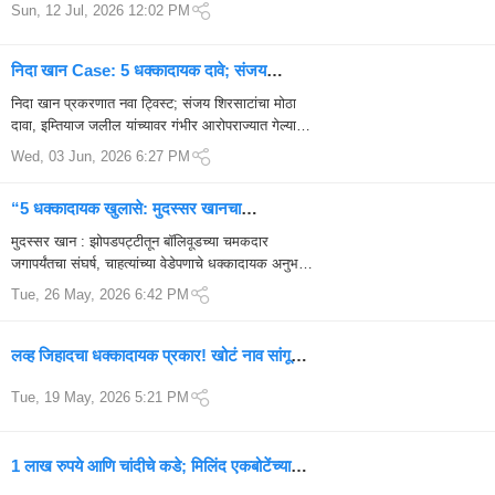
Sun, 12 Jul, 2026 12:02 PM
म्हणत 5 मोठे आरोप
निदा खान Case: 5 धक्कादायक दावे; संजय
शिरसाटांनी इम्तियाज जलील यांच्यावर गंभीर आरोप
निदा खान प्रकरणात नवा ट्विस्ट; संजय शिरसाटांचा मोठा
दावा, इम्तियाज जलील यांच्यावर गंभीर आरोपराज्यात गेल्या
काही महिन्यांपासून चर्चेत असलेल्या निदा...
Wed, 03 Jun, 2026 6:27 PM
“5 धक्कादायक खुलासे: मुदस्सर खानचा
खळबळजनक प्रवास, चाहतीची विचित्र मागणी आणि
मुदस्सर खान : झोपडपट्टीतून बॉलिवूडच्या चमकदार
बॉलिवूडमधील संघर्ष कथा”
जगापर्यंतचा संघर्ष, चाहत्यांच्या वेडेपणाचे धक्कादायक अनुभव
आणि वैयक्तिक आयुष्याची वेदनादायक कहाणी बॉ...
Tue, 26 May, 2026 6:42 PM
लव्ह जिहादचा धक्कादायक प्रकार! खोटं नाव सांगून
लग्न, हिजाब-गोमांसाची सक्ती; उल्हासनगर हादरलं
Tue, 19 May, 2026 5:21 PM
1 लाख रुपये आणि चांदीचे कडे; मिलिंद एकबोटेंच्या
विधानाने सोशल मीडियावर जोरदार चर्चा