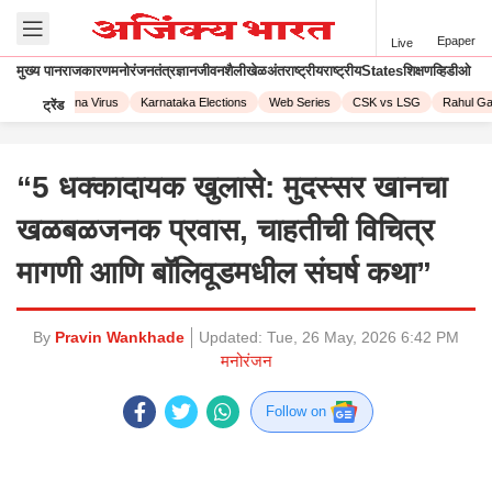
Epaper
Live
मुख्य पान
राजकारण
मनोरंजन
तंत्रज्ञान
जीवनशैली
खेळ
अंतराष्ट्रीय
राष्ट्रीय
States
शिक्षण
व्हिडीओ
023
Corona Virus
Karnataka Elections
Web Series
CSK vs LSG
Rahul Gand
ट्रेंड
“5 धक्कादायक खुलासे: मुदस्सर खानचा
खळबळजनक प्रवास, चाहतीची विचित्र
मागणी आणि बॉलिवूडमधील संघर्ष कथा”
By
Pravin Wankhade
Updated:
Tue, 26 May, 2026 6:42 PM
मनोरंजन
Follow on