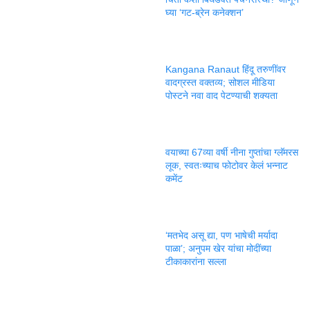
घ्या ‘गट-ब्रेन कनेक्शन’
Kangana Ranaut हिंदू तरुणींवर
वादग्रस्त वक्तव्य; सोशल मीडिया
पोस्टने नवा वाद पेटण्याची शक्यता
वयाच्या 67व्या वर्षी नीना गुप्तांचा ग्लॅमरस
लूक, स्वतःच्याच फोटोवर केलं भन्नाट
कमेंट
‘मतभेद असू द्या, पण भाषेची मर्यादा
पाळा’; अनुपम खेर यांचा मोदींच्या
टीकाकारांना सल्ला