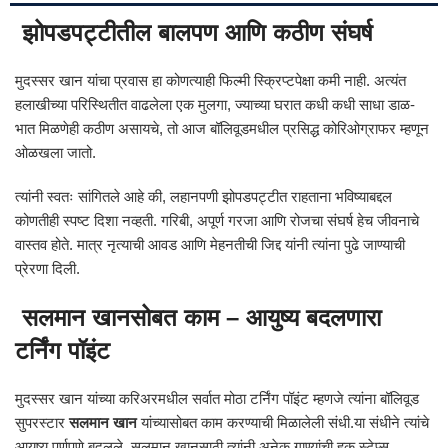
झोपडपट्टीतील बालपण आणि कठीण संघर्ष
मुदस्सर खान यांचा प्रवास हा कोणत्याही फिल्मी स्क्रिप्टपेक्षा कमी नाही. अत्यंत
हलाखीच्या परिस्थितीत वाढलेला एक मुलगा, ज्याच्या घरात कधी कधी साधा डाळ-
भात मिळणेही कठीण असायचे, तो आज बॉलिवूडमधील प्रसिद्ध कोरिओग्राफर म्हणून
ओळखला जातो.
त्यांनी स्वतः सांगितले आहे की, लहानपणी झोपडपट्टीत राहताना भविष्याबद्दल
कोणतीही स्पष्ट दिशा नव्हती. गरिबी, अपूर्ण गरजा आणि रोजचा संघर्ष हेच जीवनाचे
वास्तव होते. मात्र नृत्याची आवड आणि मेहनतीची जिद्द यांनी त्यांना पुढे जाण्याची
प्रेरणा दिली.
सलमान खानसोबत काम – आयुष्य बदलणारा
टर्निंग पॉइंट
मुदस्सर खान यांच्या करिअरमधील सर्वात मोठा टर्निंग पॉइंट म्हणजे त्यांना बॉलिवूड
सुपरस्टार
सलमान खान
यांच्यासोबत काम करण्याची मिळालेली संधी.या संधीने त्यांचे
आयुष्य पूर्णपणे बदलले. सलमान खानसाठी त्यांनी अनेक गाण्यांची हुक स्टेप्स