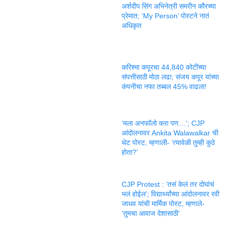
अर्शदीप सिंग अभिनेत्री समरीन कौरच्या
प्रेमात; ‘My Person’ पोस्टने नातं
अधिकृत
करिश्मा कपूरचा 44,840 कोटींच्या
संपत्तीसाठी मोठा लढा; संजय कपूर यांच्या
कंपनीचा नफा तब्बल 45% वाढला!
‘मला अनफॉलो करा पण…’; CJP
आंदोलनावर Ankita Walawalkar ची
थेट पोस्ट, म्हणाली- ‘त्यावेळी तुम्ही कुठे
होता?’
CJP Protest : ‘तसं केलं तर दोघांचं
भलं होईल’; विद्यार्थ्यांच्या आंदोलनावर रवी
जाधव यांची मार्मिक पोस्ट, म्हणाले-
‘तुमचा आवाज देशासाठी’