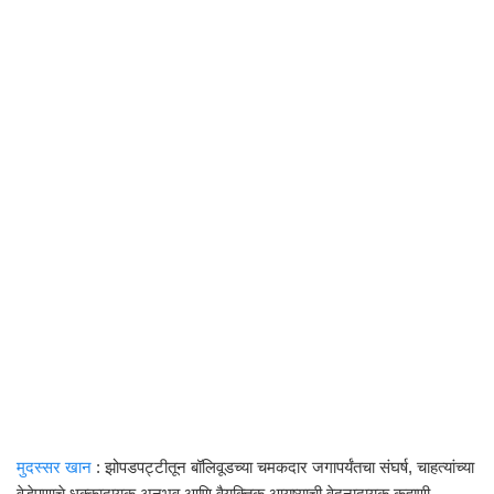
मुदस्सर खान
: झोपडपट्टीतून बॉलिवूडच्या चमकदार जगापर्यंतचा संघर्ष, चाहत्यांच्या
वेडेपणाचे धक्कादायक अनुभव आणि वैयक्तिक आयुष्याची वेदनादायक कहाणी