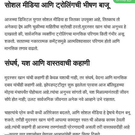
सोशल मीडिया आणि ट्रोलिंगची भीषण बाजू
आजच्या डिजिटल युगात सोशल मीडिया हा जितका उपयुक्त आहे, तितकाच तो
अनेकदा द्वेष आणि चुकीच्या माहितीचा स्रोतही ठरतो.मुदस्सर खान यांचा अनुभव हे
दाखवतो की, सार्वजनिक व्यक्तींना ट्रोलिंगचा मानसिक परिणाम किती गंभीर असू
शकतो. सततच्या नकारात्मक कमेंट्समुळे आत्मविश्वासावर परिणाम होतो आणि
मानसिक तणाव वाढतो.
संघर्ष, यश आणि वास्तवाची कहाणी
मुदस्सर खान यांची कहाणी ही केवळ यशाची नाही, तर संघर्ष, वेदना आणि मानसिक
दबाव यांचीही कहाणी आहे. झोपडपट्टीतून सुरू झालेला प्रवास आज बॉलिवूडच्या
मोठ्या मंचापर्यंत पोहोचला आहे.त्यांचा अनुभव सांगतो की, यश मिळाल्यानंतरही जीवन
सोपे होत नाही; उलट सार्वजनिक जीवनात अनेक नवे आव्हाने उभे राहतात.
चाहत्यांचे प्रेम कधी कधी अतिरेकात बदलते, आणि सोशल मीडिया हे द्वेषाचे मैदान बनू
शकते. तरीही मुदस्सर खान यांनी आपल्या कामातून स्वतःची ओळख कायम ठेवली
आहे.त्यांची कहाणी ही आजच्या तरुणांसाठी प्रेरणादायी असली तरी वास्तववादीही आहे
—कारण यात यशासोबत येणाऱ्या आव्हानांचेही स्पष्ट चित्र दिसते.