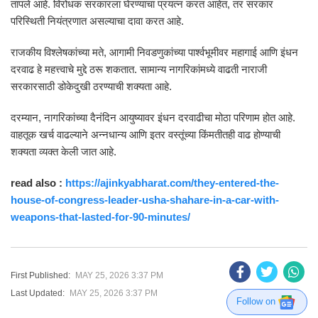
तापले आहे. विरोधक सरकारला घेरण्याचा प्रयत्न करत आहेत, तर सरकार
परिस्थिती नियंत्रणात असल्याचा दावा करत आहे.
राजकीय विश्लेषकांच्या मते, आगामी निवडणुकांच्या पार्श्वभूमीवर महागाई आणि इंधन
दरवाढ हे महत्त्वाचे मुद्दे ठरू शकतात. सामान्य नागरिकांमध्ये वाढती नाराजी
सरकारसाठी डोकेदुखी ठरण्याची शक्यता आहे.
दरम्यान, नागरिकांच्या दैनंदिन आयुष्यावर इंधन दरवाढीचा मोठा परिणाम होत आहे.
वाहतूक खर्च वाढल्याने अन्नधान्य आणि इतर वस्तूंच्या किंमतीतही वाढ होण्याची
शक्यता व्यक्त केली जात आहे.
read also :
https://ajinkyabharat.com/they-entered-the-
house-of-congress-leader-usha-shahare-in-a-car-with-
weapons-that-lasted-for-90-minutes/
First Published:
MAY 25, 2026 3:37 PM
Last Updated:
MAY 25, 2026 3:37 PM
Follow on