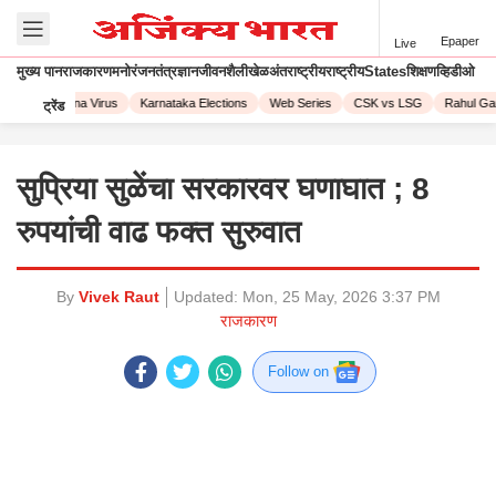
Epaper
Live
मुख्य पान
राजकारण
मनोरंजन
तंत्रज्ञान
जीवनशैली
खेळ
अंतराष्ट्रीय
राष्ट्रीय
States
शिक्षण
व्हिडीओ
023
Corona Virus
Karnataka Elections
Web Series
CSK vs LSG
Rahul Gand
ट्रेंड
सुप्रिया सुळेंचा सरकारवर घणाघात ; 8
रुपयांची वाढ फक्त सुरुवात
By
Vivek Raut
Updated:
Mon, 25 May, 2026 3:37 PM
राजकारण
Follow on