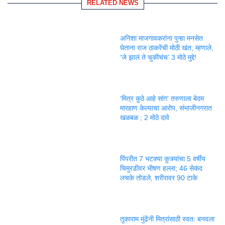
RELATED NEWS
अनिशा माजगावकरांना पुन्हा मनसेत
घेताना राज ठाकरेंची मोठी खंत; म्हणाले,
‘जे झालं ते चुकीचंच’ 3 मोठे मुद्दे!
‘मित्र कुठे आहे सांग’ तरुणाला बेदम
मारहाण केल्याचा आरोप, संभाजीनगरात
खळबळ ; 2 मोठे दावे
पिंपरीत 7 भटक्या कुत्र्यांचा 5 वर्षीय
चिमुरडीवर भीषण हल्ला; 46 सेकंद
लचके तोडले, शरीरावर 90 टाके
तुकाराम मुंढेंनी मित्रांसाठी स्वतः बनवला