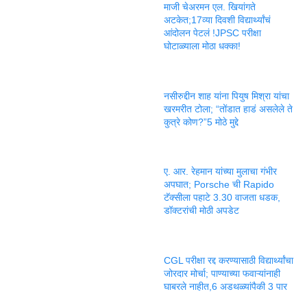
माजी चेअरमन एल. खियांगते
अटकेत;17व्या दिवशी विद्यार्थ्यांचं
आंदोलन पेटलं !JPSC परीक्षा
घोटाळ्याला मोठा धक्का!
नसीरुद्दीन शाह यांना पियुष मिश्रा यांचा
खरमरीत टोला; “तोंडात हाडं असलेले ते
कुत्रे कोण?”5 मोठे मुद्दे
ए. आर. रेहमान यांच्या मुलाचा गंभीर
अपघात; Porsche ची Rapido
टॅक्सीला पहाटे 3.30 वाजता धडक,
डॉक्टरांची मोठी अपडेट
CGL परीक्षा रद्द करण्यासाठी विद्यार्थ्यांचा
जोरदार मोर्चा; पाण्याच्या फवाऱ्यांनाही
घाबरले नाहीत,6 अडथळ्यांपैकी 3 पार