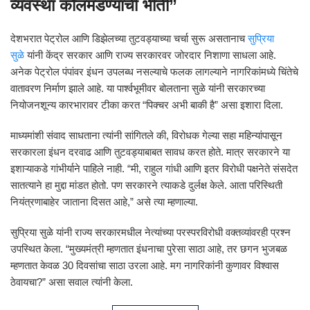
व्यवस्था कोलमडण्याची भीती”
देशभरात पेट्रोल आणि डिझेलच्या तुटवड्याच्या चर्चा सुरू असतानाच
सुप्रिया
सुळे
यांनी केंद्र सरकार आणि राज्य सरकारवर जोरदार निशाणा साधला आहे.
अनेक पेट्रोल पंपांवर इंधन उपलब्ध नसल्याचे फलक लागल्याने नागरिकांमध्ये चिंतेचे
वातावरण निर्माण झाले आहे. या पार्श्वभूमीवर बोलताना सुळे यांनी सरकारच्या
नियोजनशून्य कारभारावर टीका करत “पिक्चर अभी बाकी है” असा इशारा दिला.
माध्यमांशी संवाद साधताना त्यांनी सांगितले की, विरोधक गेल्या सहा महिन्यांपासून
सरकारला इंधन दरवाढ आणि तुटवड्याबाबत सावध करत होते. मात्र सरकारने या
इशाऱ्याकडे गांभीर्याने पाहिले नाही. “मी, राहुल गांधी आणि इतर विरोधी पक्षनेते संसदेत
सातत्याने हा मुद्दा मांडत होतो. पण सरकारने त्याकडे दुर्लक्ष केले. आता परिस्थिती
नियंत्रणाबाहेर जाताना दिसत आहे,” असे त्या म्हणाल्या.
सुप्रिया सुळे यांनी राज्य सरकारमधील नेत्यांच्या परस्परविरोधी वक्तव्यांवरही प्रश्न
उपस्थित केला. “मुख्यमंत्री म्हणतात इंधनाचा पुरेसा साठा आहे, तर छगन भुजबळ
म्हणतात केवळ 30 दिवसांचा साठा उरला आहे. मग नागरिकांनी कुणावर विश्वास
ठेवायचा?” असा सवाल त्यांनी केला.