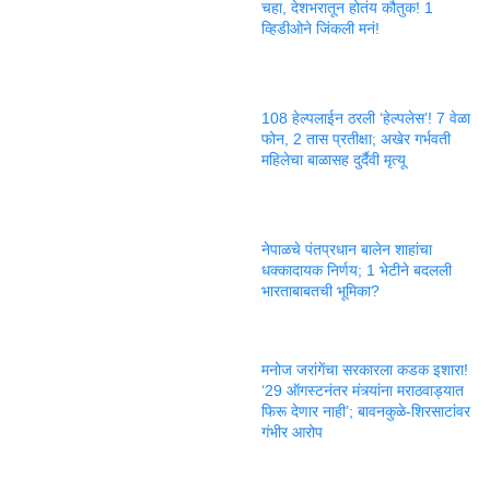
चहा, देशभरातून होतंय कौतुक! 1
व्हिडीओने जिंकली मनं!
108 हेल्पलाईन ठरली ‘हेल्पलेस’! 7 वेळा
फोन, 2 तास प्रतीक्षा; अखेर गर्भवती
महिलेचा बाळासह दुर्दैवी मृत्यू
नेपाळचे पंतप्रधान बालेन शाहांचा
धक्कादायक निर्णय; 1 भेटीने बदलली
भारताबाबतची भूमिका?
मनोज जरांगेंचा सरकारला कडक इशारा!
‘29 ऑगस्टनंतर मंत्र्यांना मराठवाड्यात
फिरू देणार नाही’; बावनकुळे-शिरसाटांवर
गंभीर आरोप