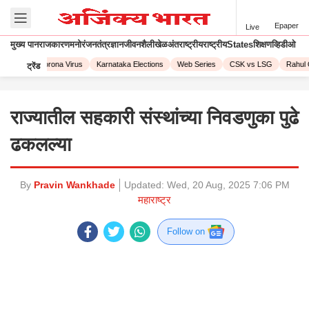
Epaper
Live
मुख्य पान
राजकारण
मनोरंजन
तंत्रज्ञान
जीवनशैली
खेळ
अंतराष्ट्रीय
राष्ट्रीय
States
शिक्षण
व्हिडीओ
L 2023
Corona Virus
Karnataka Elections
Web Series
CSK vs LSG
Rahul G
ट्रेंड
राज्यातील सहकारी संस्थांच्या निवडणुका पुढे
ढकलल्या
By
Pravin Wankhade
Updated:
Wed, 20 Aug, 2025 7:06 PM
महाराष्ट्र
Follow on