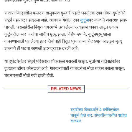
सातारा जिल्ह्यातील फलटण तालुक्यात बुधवारी पहाटे घडलेल्या एका भीषण दुर्घटनेने
संपूर्ण महाराष्ट्र हादरला आहे. खामगाव येथील एका
कुटुंबा
वर काळाने अक्षरशः झडप
घातली. घराबाहेरील विद्युत वायरमध्ये उतरलेल्या प्रवाहाचा धक्का लागून एकाच
कुटुंबातील चार जणांचा जागीच मृत्यू झाला. विशेष म्हणजे, कुटुंबप्रमुखाला
वाचवण्यासाठी धावलेल्या इतर तिघांचाही विद्युत प्रवाहाच्या विळख्यात अडकून मृत्यू
झाल्याने ही घटना आणखी हृदयद्रावक ठरली आहे.
या दुर्घटनेनंतर संपूर्ण परिसरात शोककळा पसरली असून, मृतांच्या नातेवाईकांवर
दुःखाचा डोंगर कोसळला आहे. गावकऱ्यांनाही या घटनेचा मोठा धक्का बसला असून,
घटनास्थळी मोठी गर्दी झाली होती.
RELATED NEWS
दहावीच्या विद्यार्थ्याने 4 वर्गमित्रांवर
चाकूने केले वार; संभाजीनगरातील शाळेत
खळबळ