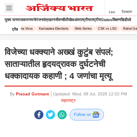
Epaper
Live
मुख्य पान
राजकारण
मनोरंजन
तंत्रज्ञान
जीवनशैली
खेळ
अंतराष्ट्रीय
राष्ट्रीय
States
शिक्षण
व्हिडीओ
023
Corona Virus
Karnataka Elections
Web Series
CSK vs LSG
Rahul Gand
ट्रेंड
विजेच्या धक्क्याने अख्खं कुटुंब संपलं;
साताऱ्यातील हृदयद्रावक दुर्घटनेची
धक्कादायक कहाणी ; 4 जणांचा मृत्यू
By
Prasad Gotmare
Updated:
Wed, 08 Jul, 2026 12:02 PM
महाराष्ट्र
Follow on