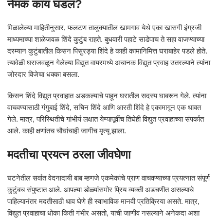
नेमकं काय घडलं?
मिळालेल्या माहितीनुसार, फलटण तालुक्यातील खामगाव येथे एका खासगी इंग्रजी
माध्यमाच्या शाळेजवळ शिंदे कुटुंब राहते. बुधवारी पहाटे साडेपाच ते सहा वाजण्याच्या
दरम्यान कुटुंबातील किसन पिसुरड्या शिंदे हे काही कामानिमित्त घराबाहेर पडले होते.
त्यावेळी घराजवळून गेलेल्या विद्युत वायरमध्ये अचानक विद्युत प्रवाह उतरल्याने त्यांना
जोरदार विजेचा धक्का बसला.
किसन शिंदे विद्युत प्रवाहात अडकल्याचे पाहून घरातील सदस्य घाबरून गेले. त्यांना
वाचवण्यासाठी गंगुबाई शिंदे, सचिन शिंदे आणि आरती शिंदे हे एकामागून एक धावत
गेले. मात्र, परिस्थितीचे गांभीर्य लक्षात येण्यापूर्वीच तिघेही विद्युत प्रवाहाच्या संपर्कात
आले. काही क्षणांतच चौघांचाही जागीच मृत्यू झाला.
मदतीचा प्रयत्न ठरला जीवघेणा
घटनेतील सर्वात वेदनादायी बाब म्हणजे एकमेकांचे प्राण वाचवण्याच्या प्रयत्नात संपूर्ण
कुटुंबच संपुष्टात आले. आपल्या डोळ्यांसमोर प्रिय व्यक्ती अडचणीत असल्याचे
पाहिल्यानंतर मदतीसाठी धाव घेणे ही स्वाभाविक मानवी प्रतिक्रिया असते. मात्र,
विद्युत प्रवाहाचा धोका किती गंभीर असतो, याची जाणीव नसल्याने अनेकदा अशा