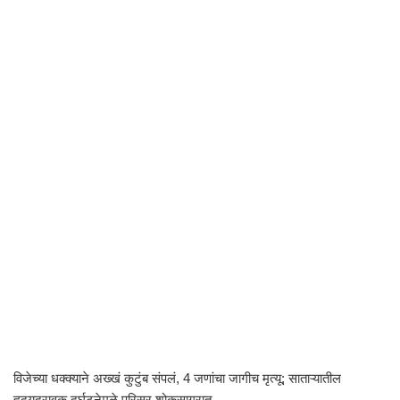
विजेच्या धक्क्याने अख्खं कुटुंब संपलं, 4 जणांचा जागीच मृत्यू; साताऱ्यातील
हृदयद्रावक दुर्घटनेमुळे परिसर शोकसागरात