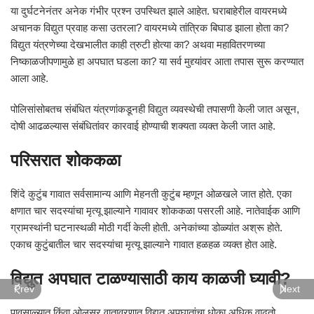
या दुर्घटनेनंतर अनेक गंभीर प्रश्न उपस्थित झाले आहेत. घराबाहेरील वायरमध्ये
अचानक विद्युत प्रवाह कसा उतरला? वायरमध्ये तांत्रिक बिघाड झाला होता का?
विद्युत यंत्रणेच्या देखभालीत काही त्रुटी होत्या का? अथवा महावितरणच्या
निष्काळजीपणामुळे हा अपघात घडला का? या सर्व मुद्द्यांवर आता तपास सुरू करण्यात
आला आहे.
पोलिसांसोबतच संबंधित यंत्रणांकडूनही विद्युत व्यवस्थेची तपासणी केली जात असून,
दोषी आढळल्यास संबंधितांवर कारवाई होण्याची शक्यता व्यक्त केली जात आहे.
परिसरात शोककळा
शिंदे कुटुंब गावात सर्वसामान्य आणि मेहनती कुटुंब म्हणून ओळखले जात होते. एका
क्षणात चार सदस्यांचा मृत्यू झाल्याने गावावर शोककळा पसरली आहे. नातेवाईक आणि
ग्रामस्थांनी घटनास्थळी मोठी गर्दी केली होती. अनेकांच्या डोळ्यांत अश्रू होते.
एकाच कुटुंबातील चार सदस्यांचा मृत्यू झाल्याने गावात हळहळ व्यक्त होत आहे.
विद्युत अपघात टाळण्यासाठी काय काळजी घ्यावी?
Prev
Next
पावसाळ्यात किंवा ओलसर वातावरणात विद्युत अपघातांचा धोका अधिक वाढतो.