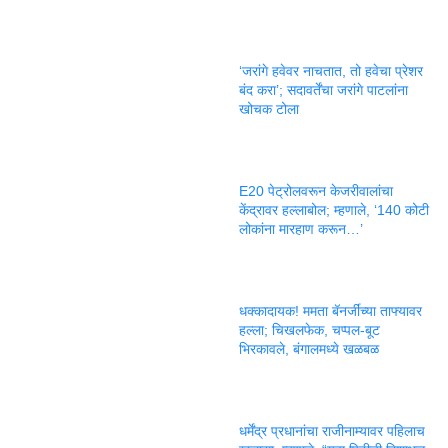
‘जरांगे हवेवर नाचतात, तो हवेचा प्रेशर
बंद करा’; सदावर्तेंचा जरांगे पाटलांना
खोचक टोला
E20 पेट्रोलवरून केजरीवालांचा
केंद्रावर हल्लाबोल; म्हणाले, ‘140 कोटी
लोकांना मारहाण करून…’
धक्कादायक! ममता बॅनर्जींच्या ताफ्यावर
हल्ला; चिखलफेक, चप्पल-बूट
भिरकावले, बंगालमध्ये खळबळ
धर्मेंद्र प्रधानांचा राजीनाम्यावर पहिलाच