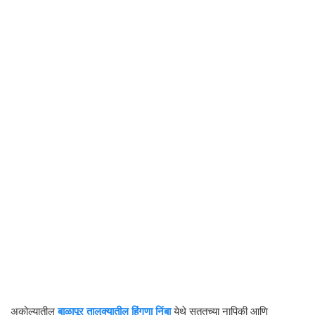
अकोल्यातील
बाळापूर तालुक्यातील हिंगणा निंबा
येथे सततच्या नापिकी आणि