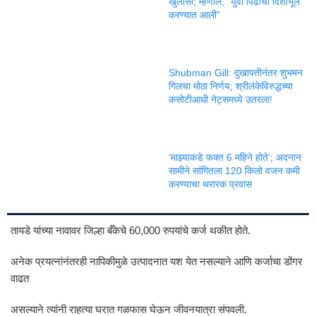
खुलासा; म्हणाले, “युवा पिढीची दिशाभूल
करण्यात आली”
Shubman Gill: दुखापतीनंतर शुभमन
गिलचा मोठा निर्णय; श्रीलंकेविरुद्धच्या
कसोटीआधी नेट्समध्ये उतरला!
‘माझ्याकडे फक्त 6 महिने होते’; अदनान
सामीने सांगितला 120 किलो वजन कमी
करण्याचा थरारक प्रवास
तायडे यांच्या नावावर जिल्हा बँकेचे 60,000 रुपयांचे कर्ज थकीत होते.
अनेक प्रयत्नांनंतरही नापिकीमुळे उत्पादनात यश येत नसल्याने आणि कर्जाचा डोंगर
वाढत
असल्याने त्यांनी राहत्या घरात गळफास घेऊन जीवनयात्रा संपवली.