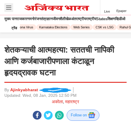
Epaper
Live
मुख्य पान
राजकारण
मनोरंजन
तंत्रज्ञान
जीवनशैली
खेळ
अंतराष्ट्रीय
राष्ट्रीय
States
शिक्षण
व्हिडीओ
 2023
Corona Virus
Karnataka Elections
Web Series
CSK vs LSG
Rahul Ga
ट्रेंड
शेतकऱ्याची आत्महत्या: सततची नापिकी
आणि कर्जबाजारीपणाला कंटाळून
हृदयद्रावक घटना
By
Ajinkyabharat
Updated:
Wed, 08 Jan, 2025 12:50 PM
अकोला
,
महाराष्ट्र
Follow on