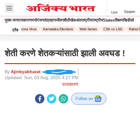
Epaper
Live
मुख्य पान
राजकारण
मनोरंजन
तंत्रज्ञान
जीवनशैली
खेळ
अंतराष्ट्रीय
राष्ट्रीय
States
शिक्षण
व्हिडीओ
L 2023
Corona Virus
Karnataka Elections
Web Series
CSK vs LSG
Rahul G
ट्रेंड
शेती करणे शेतकऱ्यांसाठी झाली अवघड !
By
Ajinkyabharat
Updated:
Sun, 03 Aug, 2025 4:27 PM
राजकारण
Follow on