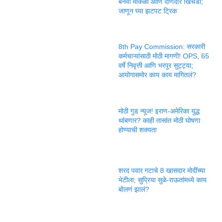
बनवा मोकळी आणि दाणेदार खिचडी;
जाणून घ्या झटपट ट्रिक
8th Pay Commission: सरकारी
कर्मचाऱ्यांसाठी मोठी मागणी! OPS, 65
वर्षे निवृत्ती आणि भरपूर सुट्ट्या;
आयोगासमोर काय काय मागितलं?
मोठी गुड न्यूज! इराण-अमेरिका युद्ध
थांबणार? काही तासांत मोठी घोषणा
होण्याची शक्यता
शरद पवार गटाचे 8 खासदार मोदींच्या
भेटीला; सुप्रिया सुळे-राऊतांमध्ये काय
बोलणं झालं?