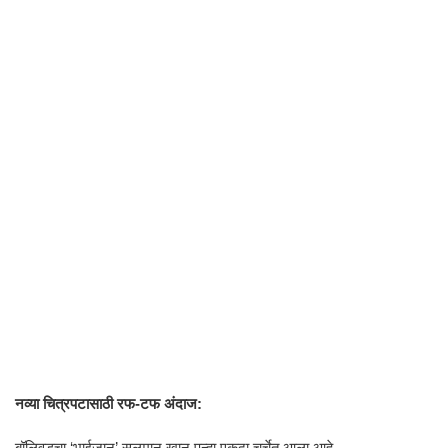
नव्या चित्रपटासाठी रफ-टफ अंदाज:
बॉलिवूडचा ‘भाईजान’ सलमान खान पुन्हा एकदा चर्चेत आला आहे,