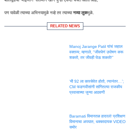
पण यावेळी त्याच्या अभिनयामुळे नव्हे तर त्याच्या
नव्या लुक
मुळे.
RELATED NEWS
Manoj Jarange Patil यांचं जहाल
वक्तव्य; म्हणाले, “जीवघेणं उपोषण करू
शकतो, तर जीवही घेऊ शकतो!”
‘मी 92 ला कारसेवेत होतो, त्यानंतर…’;
CM फडणवीसांनी सांगितल्या राजकीय
प्रवासाच्या जुन्या आठवणी
Baramati विमानतळ हादरलं! प्रशिक्षण
विमानाचा अपघात, धक्कादायक VIDEO
समोर