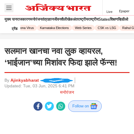
Epaper
Live
मुख्य पान
राजकारण
मनोरंजन
तंत्रज्ञान
जीवनशैली
खेळ
अंतराष्ट्रीय
राष्ट्रीय
States
शिक्षण
व्हिडीओ
 2023
Corona Virus
Karnataka Elections
Web Series
CSK vs LSG
Rahul Ga
ट्रेंड
सलमान खानचा नवा लुक व्हायरल,
‘भाईजान’च्या मिशांवर फिदा झाले फॅन्स!
By
Ajinkyabharat
Updated:
Tue, 03 Jun, 2025 6:41 PM
मनोरंजन
Follow on