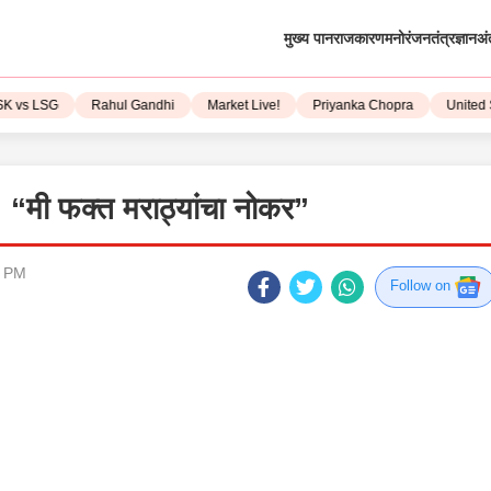
मुख्य पान
राजकारण
मनोरंजन
तंत्रज्ञान
अं
s LSG
Rahul Gandhi
Market Live!
Priyanka Chopra
United Sta
तर : “मी फक्त मराठ्यांचा नोकर”
8 PM
Follow on