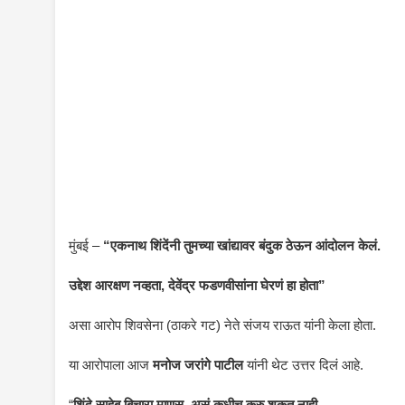
मुंबई –
“एकनाथ शिंदेंनी तुमच्या खांद्यावर बंदुक ठेऊन आंदोलन केलं.
उद्देश आरक्षण नव्हता, देवेंद्र फडणवीसांना घेरणं हा होता”
असा आरोप शिवसेना (ठाकरे गट) नेते संजय राऊत यांनी केला होता.
या आरोपाला आज
मनोज जरांगे पाटील
यांनी थेट उत्तर दिलं आहे.
“
शिंदे साहेब बिचारा माणूस, असं कधीच करु शकत नाही.