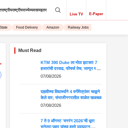
तराष्ट्रीय
राष्ट्रीय
राज्ये
व्यवसाय
इतर
E-Paper
Live TV
te
Food Delivery
Amazon
Railway Jobs
iPhone 15
Must Read
KTM 390 Duke ला मोठा झटका! 7
हजारांची दरवाढ, फीचर्स तेच; जाणून घ्या
5 मोठे बदल
07/08/2026
दहावीच्या विद्यार्थ्याने 4 वर्गमित्रांवर चाकूने
केले वार; संभाजीनगरातील शाळेत खळबळ
07/08/2026
7 ते 9 ऑगस्ट ‘वनरंग 2026’ची धूम!
सुनेत्रा पवार यांच्या हस्ते उद्घाटन,