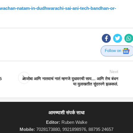
atwachan-natam-in-dudhwarachi-sai-ani-tech-bandhan-or-
Follow on
Next
15
आजोबा आणि नातवाचं नातं म्हणजे दुधावरची साय… आणि तेच बंधन
या मुलाखतीत सुंदरपणे झळकलं.
आमच्याशी संपर्क साधा
Editor:
Ruben Walke
Mobile:
7028173880, 9921898976, 88795 24657