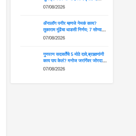
आदिवासी कलेला मोठे व्यासपीठ
07/08/2026
ॲनालॉग पनीर म्हणजे नेमकं काय?
तुकाराम मुंढेंचा धाडसी निर्णय; 7 सोप्या
मार्गांनी ओळखा अस्सल की बनावट पनीर
07/08/2026
गुणरत्न सदावर्तेंचे 5 मोठे दावे,ब्राह्मणांनी
काय पाप केलं? मनोज जरांगेंवर जोरदार
टीका
07/08/2026