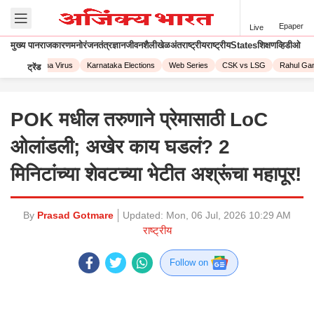
Epaper
Live
मुख्य पान
राजकारण
मनोरंजन
तंत्रज्ञान
जीवनशैली
खेळ
अंतराष्ट्रीय
राष्ट्रीय
States
शिक्षण
व्हिडीओ
23
Corona Virus
Karnataka Elections
Web Series
CSK vs LSG
Rahul Gand
ट्रेंड
POK मधील तरुणाने प्रेमासाठी LoC
ओलांडली; अखेर काय घडलं? 2
मिनिटांच्या शेवटच्या भेटीत अश्रूंचा महापूर!
By
Prasad Gotmare
Updated:
Mon, 06 Jul, 2026 10:29 AM
राष्ट्रीय
Follow on