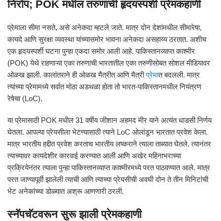
निरोप; POK मधील तरुणाची हृदयस्पर्शी प्रेमकहाणी
प्रेमाला सीमा नसते, असे अनेकदा म्हटले जाते. मात्र दोन देशांमधील सीमारेषा,
कायदे आणि सुरक्षा व्यवस्था यांच्यासमोर भावना अनेकदा असहाय्य ठरतात. अशीच
एक हृदयस्पर्शी घटना पुन्हा एकदा समोर आली आहे. पाकिस्तानव्याप्त काश्मीर
(POK) येथे राहणाऱ्या एका तरुणाची भारतातील एका तरुणीसोबत सोशल मीडियावर
ओळख झाली. कालांतराने ही ओळख मैत्रीत आणि मैत्री
प्रेमा
त बदलली. मात्र
त्यांच्या प्रेमामध्ये सर्वात मोठा अडथळा होता तो भारत-पाकिस्तानमधील नियंत्रण
रेषेचा (LoC).
या प्रेमासाठी POK मधील 31 वर्षीय जीशान अहमद मीर याने अत्यंत धाडसी निर्णय
घेतला. आपल्या प्रेयसीला भेटण्यासाठी त्याने LoC ओलांडून भारतात प्रवेश केला.
मात्र भारतीय हद्दीत प्रवेश करताच भारतीय लष्कराने त्याला ताब्यात घेतले. त्यानंतर
त्याच्यावर कायदेशीर कारवाई करण्यात आली आणि अखेर महिनाभराच्या
प्रक्रियेनंतर त्याला पुन्हा पाकिस्तानव्याप्त काश्मीरमध्ये परत पाठवण्यात आले. मात्र
परत जाण्यापूर्वी झालेली त्याची आणि त्याच्या प्रेयसीची अवघी दोन ते तीन मिनिटांची
भेट अनेकांच्या डोळ्यात अश्रू आणणारी ठरली.
स्नॅपचॅटवरून सुरू झाली प्रेमकहाणी