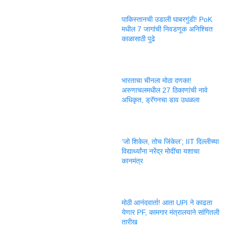
पाकिस्तानची उडाली घाबरगुंडी! PoK
मधील 7 जागांची निवडणूक अनिश्चित
काळासाठी पुढे
भारताचा चीनला मोठा दणका!
अरुणाचलमधील 27 ठिकाणांची नावे
अधिकृत, ड्रॅगनचा डाव उधळला
‘जो शिकेल, तोच जिंकेल’; IIT दिल्लीच्या
विद्यार्थ्यांना नरेंद्र मोदींचा यशाचा
कानमंत्र
मोठी आनंदवार्ता! आता UPI ने काढता
येणार PF, कामगार मंत्रालयाने सांगितली
तारीख