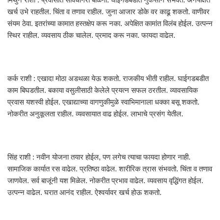
खर्च उभे राहतील. चिंता व तणाव राहील. जुना आजार डोके वर काढू शकतो. वाणीवर
संयम ठेवा. इतरांच्या कामात हस्तक्षेप करू नका. अपेक्षित कामांत विलंब होईल. उत्पन्न
स्थिर राहील. व्यवसाय ठीक चालेल. प्रमाद करू नका. फायदा वाढेल.
कर्क राशी : एखादा मोठा अडथळा येऊ शकतो. राजकीय भीती राहील. घाईगडबडीत
काम बिघडतील. बकाया वसुलीसाठी केलेले प्रयत्न सफल ठरतील. व्यावसायिक
प्रवास यशस्वी होईल. एखाद्याच्या वागणुकीमुळे स्वाभिमानाला धक्का बसू शकतो.
नोकरीत अनुकूलता राहील. व्यवसायात वाढ होईल. लाभाचे प्रसंग येतील.
सिंह राशी : नवीन योजना तयार होईल, पण लगेच त्याचा फायदा होणार नाही.
सामाजिक कार्यात रस वाढेल. प्रतिष्ठा वाढेल. शारीरिक त्रास संभवतो. चिंता व तणाव
जाणवेल. सर्व बाजूंनी यश मिळेल. नोकरीत प्रभाव वाढेल. व्यवसाय वृद्धिंगत होईल.
उत्पन्न वाढेल. घरात आनंद राहील. ऐश्वर्यावर खर्च होऊ शकतो.