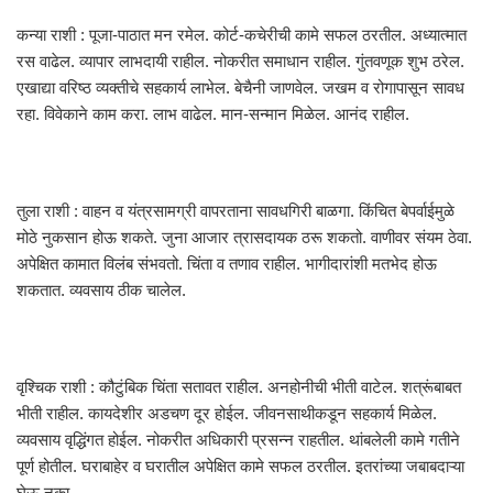
कन्या राशी : पूजा-पाठात मन रमेल. कोर्ट-कचेरीची कामे सफल ठरतील. अध्यात्मात
रस वाढेल. व्यापार लाभदायी राहील. नोकरीत समाधान राहील. गुंतवणूक शुभ ठरेल.
एखाद्या वरिष्ठ व्यक्तीचे सहकार्य लाभेल. बेचैनी जाणवेल. जखम व रोगापासून सावध
रहा. विवेकाने काम करा. लाभ वाढेल. मान-सन्मान मिळेल. आनंद राहील.
तुला राशी : वाहन व यंत्रसामग्री वापरताना सावधगिरी बाळगा. किंचित बेपर्वाईमुळे
मोठे नुकसान होऊ शकते. जुना आजार त्रासदायक ठरू शकतो. वाणीवर संयम ठेवा.
अपेक्षित कामात विलंब संभवतो. चिंता व तणाव राहील. भागीदारांशी मतभेद होऊ
शकतात. व्यवसाय ठीक चालेल.
वृश्चिक राशी : कौटुंबिक चिंता सतावत राहील. अनहोनीची भीती वाटेल. शत्रूंबाबत
भीती राहील. कायदेशीर अडचण दूर होईल. जीवनसाथीकडून सहकार्य मिळेल.
व्यवसाय वृद्धिंगत होईल. नोकरीत अधिकारी प्रसन्न राहतील. थांबलेली कामे गतीने
पूर्ण होतील. घराबाहेर व घरातील अपेक्षित कामे सफल ठरतील. इतरांच्या जबाबदाऱ्या
घेऊ नका.