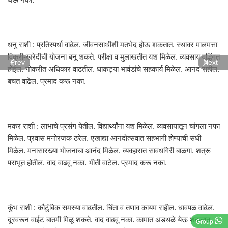
धनु राशी : प्रतिस्पर्धा वाढेल. जीवनसाथीशी मतभेद होऊ शकतात. स्थावर मालमत्ता
विक्री-खरेदीची योजना बनू शकते. परीक्षा व मुलाखतीत यश मिळेल. व्यवसाय वृद्धिंगत
Prev
Next
होईल. नोकरीत अधिकार वाढतील. धाकट्या भावंडांचे सहकार्य मिळेल. आनंद राहील.
बचत वाढेल. प्रमाद करू नका.
मकर राशी : लाभाचे प्रसंग येतील. विद्यार्थ्यांना यश मिळेल. व्यवसायातून चांगला नफा
मिळेल. प्रवास मनोरंजक ठरेल. एखाद्या आनंदोत्सवात सहभागी होण्याची संधी
मिळेल. मनासारख्या भोजनाचा आनंद मिळेल. व्यवहारात सावधगिरी बाळगा. शत्रू
पराभूत होतील. वाद वाढवू नका. भीती वाटेल. प्रमाद करू नका.
कुंभ राशी : कौटुंबिक समस्या वाढतील. चिंता व तणाव कायम राहील. धावपळ वाढेल.
दूरवरून वाईट बातमी मिळू शकते. वाद वाढवू नका. कामात अडथळे येऊ शकतात.
Group