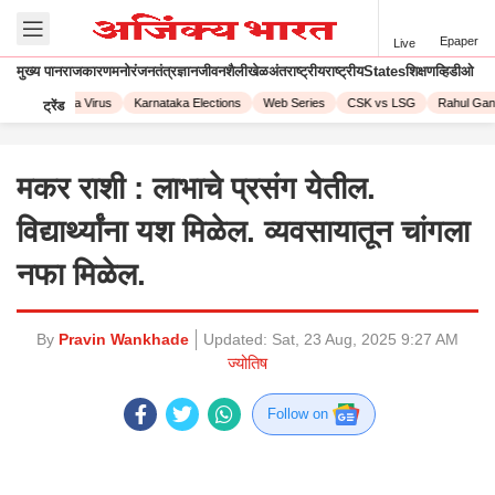
Epaper
Live
मुख्य पान
राजकारण
मनोरंजन
तंत्रज्ञान
जीवनशैली
खेळ
अंतराष्ट्रीय
राष्ट्रीय
States
शिक्षण
व्हिडीओ
23
Corona Virus
Karnataka Elections
Web Series
CSK vs LSG
Rahul Gandh
ट्रेंड
मकर राशी : लाभाचे प्रसंग येतील.
विद्यार्थ्यांना यश मिळेल. व्यवसायातून चांगला
नफा मिळेल.
By
Pravin Wankhade
Updated:
Sat, 23 Aug, 2025 9:27 AM
ज्योतिष
Follow on