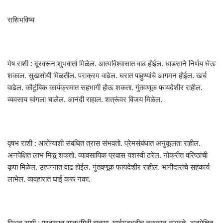
राशिभविष्य
मेष राशी : दूरवरून शुभवार्ता मिळेल. आत्मविश्वासात वाढ होईल. धाडसाने निर्णय घेऊ
शकाल. सुखसोयी मिळतील. पराक्रम वाढेल. घरात पाहुण्यांचे आगमन होईल. खर्च
वाढेल. कौटुंबिक कार्यक्रमात सहभागी होऊ शकता. गुंतवणूक फायदेशीर राहील.
व्यवसाय चांगला चालेल. आनंदी राहाल. शत्रूंवर विजय मिळेल.
वृषभ राशी : आरोग्याशी संबंधित त्रास संभवतो. प्रेमसंबंधात अनुकूलता राहील.
अनपेक्षित लाभ मिळू शकतो. व्यावसायिक प्रवास यशस्वी ठरेल. नोकरीत वरिष्ठांची
कृपा मिळेल. उत्पन्नात वाढ होईल. गुंतवणूक फायदेशीर राहील. भागीदारांचे सहकार्य
लाभेल. व्यवहारात घाई करू नका.
मिथुन राशी : प्रवासात सावधगिरी बाळगा. घाईगडबडीत नुकसान संभवते. अनपेक्षित