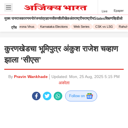
Epaper
Live
मुख्य पान
राजकारण
मनोरंजन
तंत्रज्ञान
जीवनशैली
खेळ
अंतराष्ट्रीय
राष्ट्रीय
States
शिक्षण
व्हिडीओ
L 2023
Corona Virus
Karnataka Elections
Web Series
CSK vs LSG
Rahul 
ट्रेंड
कुरणखेडचा भूमिपुत्र अंकुश राजेश चव्हाण
झाला ‘सीएस’
By
Pravin Wankhade
Updated:
Mon, 25 Aug, 2025 5:15 PM
अकोला
Follow on