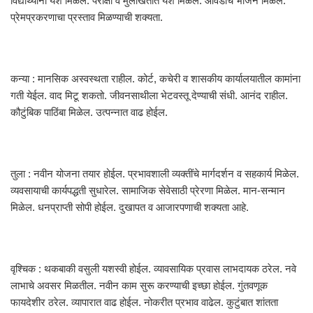
विद्यार्थ्यांना यश मिळेल. परीक्षा व मुलाखतीत यश मिळेल. आवडीचे भोजन मिळेल.
प्रेमप्रकरणाचा प्रस्ताव मिळण्याची शक्यता.
कन्या : मानसिक अस्वस्थता राहील. कोर्ट, कचेरी व शासकीय कार्यालयातील कामांना
गती येईल. वाद मिटू शकतो. जीवनसाथीला भेटवस्तू देण्याची संधी. आनंद राहील.
कौटुंबिक पाठिंबा मिळेल. उत्पन्नात वाढ होईल.
तुला : नवीन योजना तयार होईल. प्रभावशाली व्यक्तींचे मार्गदर्शन व सहकार्य मिळेल.
व्यवसायाची कार्यपद्धती सुधारेल. सामाजिक सेवेसाठी प्रेरणा मिळेल. मान-सन्मान
मिळेल. धनप्राप्ती सोपी होईल. दुखापत व आजारपणाची शक्यता आहे.
वृश्चिक : थकबाकी वसुली यशस्वी होईल. व्यावसायिक प्रवास लाभदायक ठरेल. नवे
लाभाचे अवसर मिळतील. नवीन काम सुरू करण्याची इच्छा होईल. गुंतवणूक
फायदेशीर ठरेल. व्यापारात वाढ होईल. नोकरीत प्रभाव वाढेल. कुटुंबात शांतता