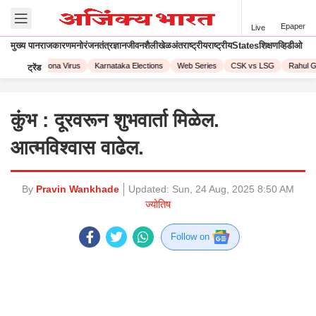
Epaper
Live
मुख्य पान
राजकारण
मनोरंजन
तंत्रज्ञान
जीवनशैली
खेळ
अंतराष्ट्रीय
राष्ट्रीय
States
शिक्षण
व्हिडीओ
 2023
Corona Virus
Karnataka Elections
Web Series
CSK vs LSG
Rahul Ga
ट्रेंड
कुंभ : दूरवरून शुभवार्ता मिळेल.
आत्मविश्वास वाढेल.
By
Pravin Wankhade
Updated:
Sun, 24 Aug, 2025 8:50 AM
ज्योतिष
Follow on