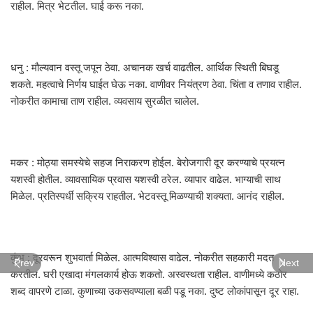
राहील. मित्र भेटतील. घाई करू नका.
धनु : मौल्यवान वस्तू जपून ठेवा. अचानक खर्च वाढतील. आर्थिक स्थिती बिघडू
शकते. महत्वाचे निर्णय घाईत घेऊ नका. वाणीवर नियंत्रण ठेवा. चिंता व तणाव राहील.
नोकरीत कामाचा ताण राहील. व्यवसाय सुरळीत चालेल.
मकर : मोठ्या समस्येचे सहज निराकरण होईल. बेरोजगारी दूर करण्याचे प्रयत्न
यशस्वी होतील. व्यावसायिक प्रवास यशस्वी ठरेल. व्यापार वाढेल. भाग्याची साथ
मिळेल. प्रतिस्पर्धी सक्रिय राहतील. भेटवस्तू मिळण्याची शक्यता. आनंद राहील.
कुंभ : दूरवरून शुभवार्ता मिळेल. आत्मविश्वास वाढेल. नोकरीत सहकारी मदत
Prev
Next
करतील. घरी एखादा मंगलकार्य होऊ शकतो. अस्वस्थता राहील. वाणीमध्ये कठोर
शब्द वापरणे टाळा. कुणाच्या उकसवण्याला बळी पडू नका. दुष्ट लोकांपासून दूर राहा.