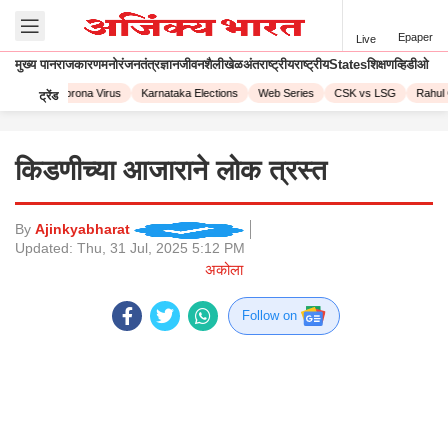
Epaper
Live
मुख्य पान
राजकारण
मनोरंजन
तंत्रज्ञान
जीवनशैली
खेळ
अंतराष्ट्रीय
राष्ट्रीय
States
शिक्षण
व्हिडीओ
L 2023
Corona Virus
Karnataka Elections
Web Series
CSK vs LSG
Rahul 
ट्रेंड
किडणीच्या आजाराने लोक त्रस्त
By
Ajinkyabharat
Updated:
Thu, 31 Jul, 2025 5:12 PM
अकोला
Follow on