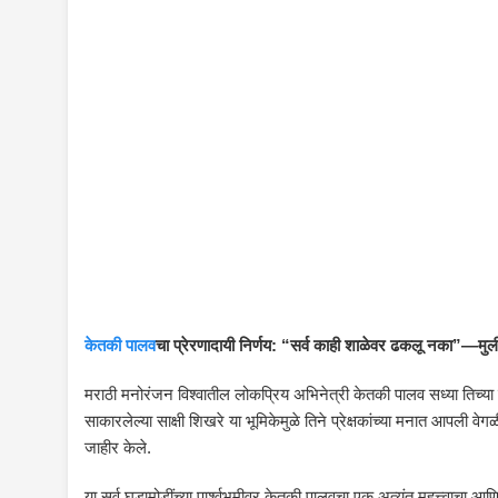
केतकी पालव
चा प्रेरणादायी निर्णय: “सर्व काही शाळेवर ढकलू नका”—मुली
मराठी मनोरंजन विश्वातील लोकप्रिय अभिनेत्री केतकी पालव सध्या तिच्या 
साकारलेल्या साक्षी शिखरे या भूमिकेमुळे तिने प्रेक्षकांच्या मनात आपली
जाहीर केले.
या सर्व घडामोडींच्या पार्श्वभूमीवर केतकी पालवचा एक अत्यंत महत्त्वाचा आण