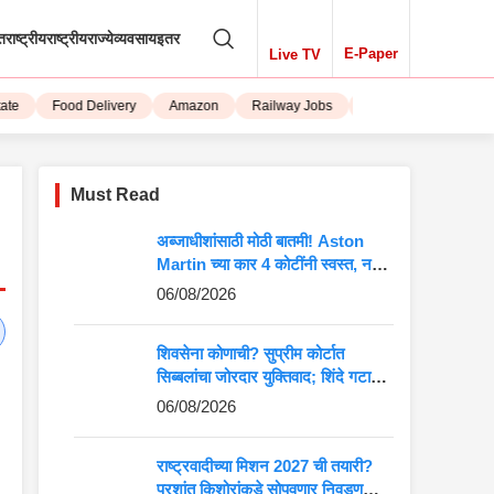
तराष्ट्रीय
राष्ट्रीय
राज्ये
व्यवसाय
इतर
E-Paper
Live TV
Food Delivery
Amazon
Railway Jobs
iPhone 15
Must Read
अब्जाधीशांसाठी मोठी बातमी! Aston
Martin च्या कार 4 कोटींनी स्वस्त, नवीन
किंमत पाहून बसेल धक्का
06/08/2026
शिवसेना कोणाची? सुप्रीम कोर्टात
सिब्बलांचा जोरदार युक्तिवाद; शिंदे गटाच्या
अडचणी वाढणार?
06/08/2026
राष्ट्रवादीच्या मिशन 2027 ची तयारी?
प्रशांत किशोरांकडे सोपवणार निवडणुकीची