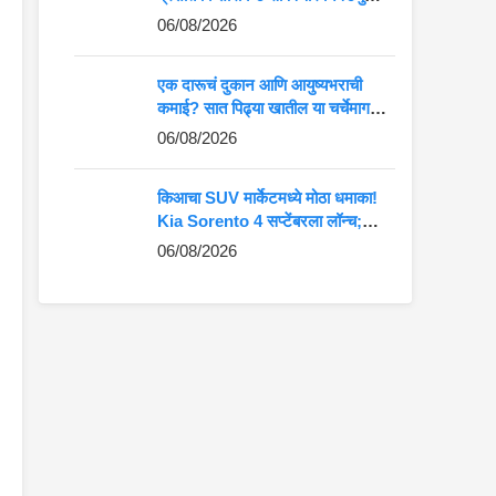
कमान?
06/08/2026
एक दारूचं दुकान आणि आयुष्यभराची
कमाई? सात पिढ्या खातील या चर्चेमागचं
खरं गणित जाणून घ्या
06/08/2026
किआचा SUV मार्केटमध्ये मोठा धमाका!
Kia Sorento 4 सप्टेंबरला लॉन्च;
Fortuner-Kodiaq ला देणार थेट
06/08/2026
टक्कर