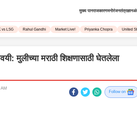
मुख्य पान
राजकारण
मनोरंजन
तंत्रज्ञान
अं
LSG
Rahul Gandhi
Market Live!
Priyanka Chopra
United State
यी: मुलीच्या मराठी शिक्षणासाठी घेतलेला
9 AM
Follow on