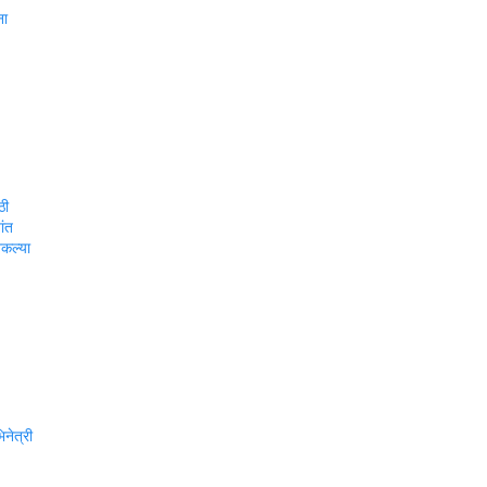
ना
ठी
ांत
शकल्या
नेत्री