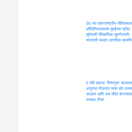
56 व्या आंतरराष्ट्रीय भौतिकशास
ऑलिम्पियाडमध्ये मुंबईच्या श्रेष्ठ
सुरैयाची ऐतिहासिक सुवर्णभरारी;
भारताची दमदार जागतिक कामगि
5 मोठे सवाल! ‘विश्वगुरू’ दाव्याव
अनुराधा पौडवाल यांचा थेट हल्ला
सरकार आणि राम मंदिर देणग्यांव
परखड टीका