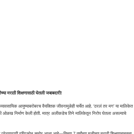
च्या मराठी शिक्षणासाठी घेतली जबाबदारी!
व्यावसायिक आयुष्याबरोबरच वैयक्तिक जीवनामुळेही चर्चेत आहे. ‘ठरलं तर मग’ या मालिकेत
 वेगळी ओळख निर्माण केली होती. मात्र अलीकडेच तिने मालिकेतून निरोप घेतला असल्याचे
ि प्रेरणादायी दृष्टिकोन समोर आला आहे—तिच्या 7 वर्षांच्या मुलीच्या मराठी शिक्षणाबाबतचा