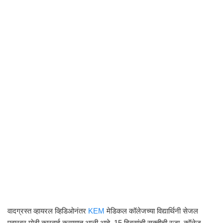
वादग्रस्त व्हायरल व्हिडिओनंतर
KEM
मेडिकल कॉलेजच्या विद्यार्थिनी सेजल
पवारवर मोठी कारवाई करण्यात आली आहे. 15 दिवसांची सक्तीची रजा, कॉलेज-