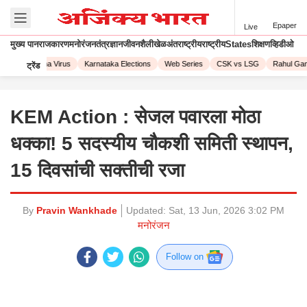
Epaper
Live
मुख्य पान
राजकारण
मनोरंजन
तंत्रज्ञान
जीवनशैली
खेळ
अंतराष्ट्रीय
राष्ट्रीय
States
शिक्षण
व्हिडीओ
23
Corona Virus
Karnataka Elections
Web Series
CSK vs LSG
Rahul Gandh
ट्रेंड
KEM Action : सेजल पवारला मोठा
धक्का! 5 सदस्यीय चौकशी समिती स्थापन,
15 दिवसांची सक्तीची रजा
By
Pravin Wankhade
Updated:
Sat, 13 Jun, 2026 3:02 PM
मनोरंजन
Follow on