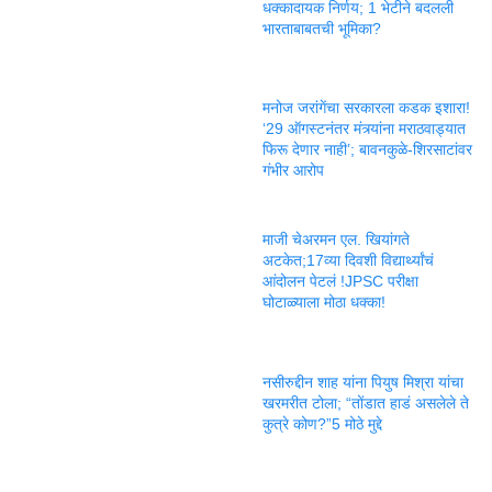
धक्कादायक निर्णय; 1 भेटीने बदलली
भारताबाबतची भूमिका?
मनोज जरांगेंचा सरकारला कडक इशारा!
‘29 ऑगस्टनंतर मंत्र्यांना मराठवाड्यात
फिरू देणार नाही’; बावनकुळे-शिरसाटांवर
गंभीर आरोप
माजी चेअरमन एल. खियांगते
अटकेत;17व्या दिवशी विद्यार्थ्यांचं
आंदोलन पेटलं !JPSC परीक्षा
घोटाळ्याला मोठा धक्का!
नसीरुद्दीन शाह यांना पियुष मिश्रा यांचा
खरमरीत टोला; “तोंडात हाडं असलेले ते
कुत्रे कोण?”5 मोठे मुद्दे