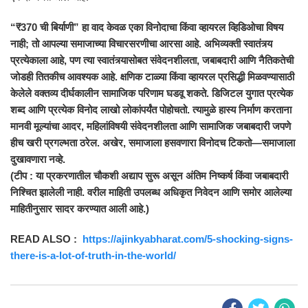
“₹370 ची बिर्याणी” हा वाद केवळ एका विनोदाचा किंवा व्हायरल व्हिडिओचा विषय
नाही; तो आपल्या समाजाच्या विचारसरणीचा आरसा आहे. अभिव्यक्ती स्वातंत्र्य
प्रत्येकाला आहे, पण त्या स्वातंत्र्यासोबत संवेदनशीलता, जबाबदारी आणि नैतिकतेची
जोडही तितकीच आवश्यक आहे. क्षणिक टाळ्या किंवा व्हायरल प्रसिद्धी मिळवण्यासाठी
केलेले वक्तव्य दीर्घकालीन सामाजिक परिणाम घडवू शकते. डिजिटल युगात प्रत्येक
शब्द आणि प्रत्येक विनोद लाखो लोकांपर्यंत पोहोचतो. त्यामुळे हास्य निर्माण करताना
मानवी मूल्यांचा आदर, महिलांविषयी संवेदनशीलता आणि सामाजिक जबाबदारी जपणे
हीच खरी प्रगल्भता ठरेल. अखेर, समाजाला हसवणारा विनोदच टिकतो—समाजाला
दुखावणारा नव्हे.
(टीप : या प्रकरणातील चौकशी अद्याप सुरू असून अंतिम निष्कर्ष किंवा जबाबदारी
निश्चित झालेली नाही. वरील माहिती उपलब्ध अधिकृत निवेदन आणि समोर आलेल्या
माहितीनुसार सादर करण्यात आली आहे.)
READ ALSO :
https://ajinkyabharat.com/5-shocking-signs-
there-is-a-lot-of-truth-in-the-world/