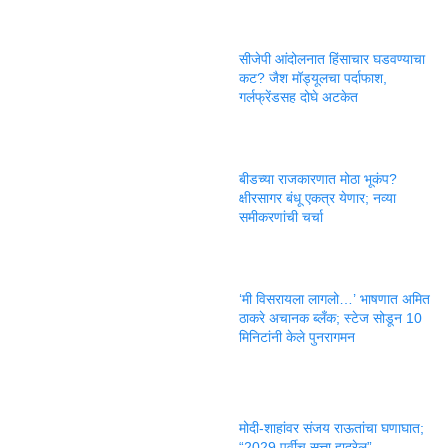
सीजेपी आंदोलनात हिंसाचार घडवण्याचा
कट? जैश मॉड्यूलचा पर्दाफाश,
गर्लफ्रेंडसह दोघे अटकेत
बीडच्या राजकारणात मोठा भूकंप?
क्षीरसागर बंधू एकत्र येणार; नव्या
समीकरणांची चर्चा
‘मी विसरायला लागलो…’ भाषणात अमित
ठाकरे अचानक ब्लँक; स्टेज सोडून 10
मिनिटांनी केले पुनरागमन
मोदी-शाहांवर संजय राऊतांचा घणाघात;
“2029 पूर्वीच सत्ता हादरेल”