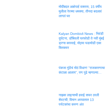
मोदींबद्दल आक्षेपार्ह वक्तव्य; 15 वर्षीय
मुलीला रेपच्या धमक्या, तीनदा बदलावं
लागलं घर
Kalyan Dombivli News : भिवंडी
दुर्घटना, डोंबिवली घरफोडी ते नवी मुंबई
ड्रग्स कारवाई; मोठ्या घडामोडी एका
क्लिकवर
पंकजा मुंडेंचं मोठं विधान! “राजकारणाचा
कंटाळा आलाय”, पण पुढे म्हणाल्या…
नाझ्का लाइन्सची हवाई सफर ठरली
शेवटची; विमान अपघातात 13
पर्यटकांचा करुण अंत