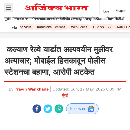
Epaper
Live
मुख्य पान
राजकारण
मनोरंजन
तंत्रज्ञान
जीवनशैली
खेळ
अंतराष्ट्रीय
राष्ट्रीय
States
शिक्षण
व्हिडीओ
023
Corona Virus
Karnataka Elections
Web Series
CSK vs LSG
Rahul Gan
ट्रेंड
कल्याण रेल्वे यार्डात अल्पवयीन मुलीवर
अत्याचार; मोबाईल हिसकावून पोलीस
स्टेशनचा बहाणा, आरोपी अटकेत
By
Pravin Wankhade
Updated:
Sun, 17 May, 2026 6:39 PM
मुंबई
Follow on