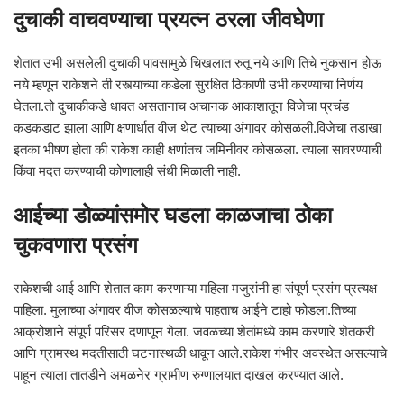
दुचाकी वाचवण्याचा प्रयत्न ठरला जीवघेणा
शेतात उभी असलेली दुचाकी पावसामुळे चिखलात रुतू नये आणि तिचे नुकसान होऊ
नये म्हणून राकेशने ती रस्त्याच्या कडेला सुरक्षित ठिकाणी उभी करण्याचा निर्णय
घेतला.तो दुचाकीकडे धावत असतानाच अचानक आकाशातून विजेचा प्रचंड
कडकडाट झाला आणि क्षणार्धात वीज थेट त्याच्या अंगावर कोसळली.विजेचा तडाखा
इतका भीषण होता की राकेश काही क्षणांतच जमिनीवर कोसळला. त्याला सावरण्याची
किंवा मदत करण्याची कोणालाही संधी मिळाली नाही.
आईच्या डोळ्यांसमोर घडला काळजाचा ठोका
चुकवणारा प्रसंग
राकेशची आई आणि शेतात काम करणाऱ्या महिला मजुरांनी हा संपूर्ण प्रसंग प्रत्यक्ष
पाहिला. मुलाच्या अंगावर वीज कोसळल्याचे पाहताच आईने टाहो फोडला.तिच्या
आक्रोशाने संपूर्ण परिसर दणाणून गेला. जवळच्या शेतांमध्ये काम करणारे शेतकरी
आणि ग्रामस्थ मदतीसाठी घटनास्थळी धावून आले.राकेश गंभीर अवस्थेत असल्याचे
पाहून त्याला तातडीने अमळनेर ग्रामीण रुग्णालयात दाखल करण्यात आले.