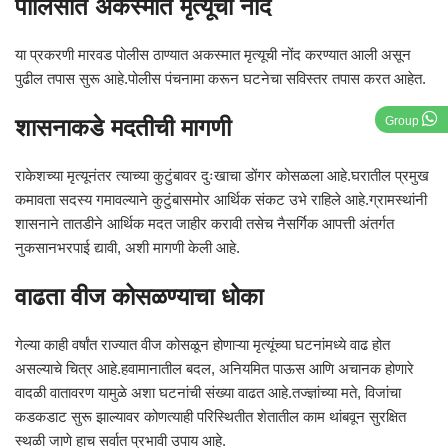
पोलिसांत अकस्मात मृत्यूची नोंद
या प्रकरणी मारवड पोलीस ठाण्यात अकस्मात मृत्यूची नोंद करण्यात आली असून
पुढील तपास सुरू आहे.पोलीस पंचनामा करून घटनेचा सविस्तर तपास करत आहेत.
शासनाकडे मदतीची मागणी
Group
राकेशच्या मृत्यूनंतर त्याच्या कुटुंबावर दुःखाचा डोंगर कोसळला आहे.घरातील प्रमुख
कमावता सदस्य गमावल्याने कुटुंबासमोर आर्थिक संकट उभे राहिले आहे.ग्रामस्थांनी
शासनाने तातडीने आर्थिक मदत जाहीर करावी तसेच नैसर्गिक आपत्ती अंतर्गत
नुकसानभरपाई द्यावी, अशी मागणी केली आहे.
वाढता वीज कोसळण्याचा धोका
गेल्या काही वर्षांत राज्यात वीज कोसळून होणाऱ्या मृत्यूंच्या घटनांमध्ये वाढ होत
असल्याचे चित्र आहे.हवामानातील बदल, अनियमित पाऊस आणि अचानक होणारे
वादळी वातावरण यामुळे अशा घटनांची संख्या वाढत आहे.तज्ज्ञांच्या मते, विजांचा
कडकडाट सुरू झाल्यावर कोणत्याही परिस्थितीत शेतातील काम थांबवून सुरक्षित
स्थळी जाणे हाच सर्वात प्रभावी उपाय आहे.