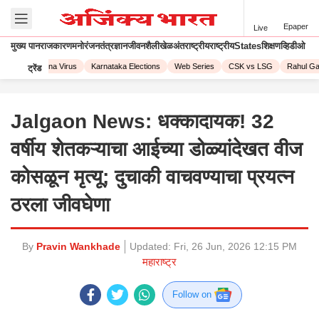
Epaper
Live
मुख्य पान
राजकारण
मनोरंजन
तंत्रज्ञान
जीवनशैली
खेळ
अंतराष्ट्रीय
राष्ट्रीय
States
शिक्षण
व्हिडीओ
023
Corona Virus
Karnataka Elections
Web Series
CSK vs LSG
Rahul Gand
ट्रेंड
Jalgaon News: धक्कादायक! 32
वर्षीय शेतकऱ्याचा आईच्या डोळ्यांदेखत वीज
कोसळून मृत्यू; दुचाकी वाचवण्याचा प्रयत्न
ठरला जीवघेणा
By
Pravin Wankhade
Updated:
Fri, 26 Jun, 2026 12:15 PM
महाराष्ट्र
Follow on