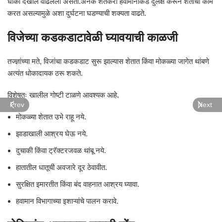
धोका देखील वाढलेला असतो.अनेक शेतकरी हवामानाकडे दुर्लक्ष करून शेतीची कामे
करत असल्यामुळे अशा दुर्घटना घडण्याची शक्यता वाढते.
विजेच्या कडकडाटावेळी घ्यावयाची काळजी
तज्ज्ञांच्या मते, विजांचा कडकडाट सुरू झाल्यास शेतात किंवा मोकळ्या जागेत थांबणे
अत्यंत धोकादायक ठरू शकते.
विशेषतः खालील गोष्टी टाळणे आवश्यक आहे.
Prev
Next
मोकळ्या शेतात उभे राहू नये.
झाडाखाली आश्रय घेऊ नये.
दुचाकी किंवा ट्रॅक्टरजवळ थांबू नये.
हातातील धातूची अवजारे दूर ठेवावीत.
सुरक्षित इमारतीत किंवा बंद वाहनात आश्रय घ्यावा.
हवामान विभागाच्या इशाऱ्यांचे पालन करावे.