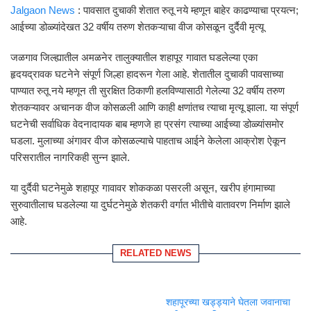
Jalgaon News
: पावसात दुचाकी शेतात रुतू नये म्हणून बाहेर काढण्याचा प्रयत्न;
आईच्या डोळ्यांदेखत 32 वर्षीय तरुण शेतकऱ्याचा वीज कोसळून दुर्दैवी मृत्यू
जळगाव जिल्ह्यातील अमळनेर तालुक्यातील शहापूर गावात घडलेल्या एका
हृदयद्रावक घटनेने संपूर्ण जिल्हा हादरून गेला आहे. शेतातील दुचाकी पावसाच्या
पाण्यात रुतू नये म्हणून ती सुरक्षित ठिकाणी हलविण्यासाठी गेलेल्या 32 वर्षीय तरुण
शेतकऱ्यावर अचानक वीज कोसळली आणि काही क्षणांतच त्याचा मृत्यू झाला. या संपूर्ण
घटनेची सर्वाधिक वेदनादायक बाब म्हणजे हा प्रसंग त्याच्या आईच्या डोळ्यांसमोर
घडला. मुलाच्या अंगावर वीज कोसळल्याचे पाहताच आईने केलेला आक्रोश ऐकून
परिसरातील नागरिकही सुन्न झाले.
या दुर्दैवी घटनेमुळे शहापूर गावावर शोककळा पसरली असून, खरीप हंगामाच्या
सुरुवातीलाच घडलेल्या या दुर्घटनेमुळे शेतकरी वर्गात भीतीचे वातावरण निर्माण झाले
आहे.
RELATED NEWS
शहापूरच्या खड्ड्याने घेतला जवानाचा