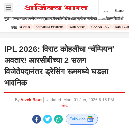
Epaper
Live
मुख्य पान
राजकारण
मनोरंजन
तंत्रज्ञान
जीवनशैली
खेळ
अंतराष्ट्रीय
राष्ट्रीय
States
शिक्षण
व्हिडीओ
23
Corona Virus
Karnataka Elections
Web Series
CSK vs LSG
Rahul Gand
ट्रेंड
IPL 2026: विराट कोहलीचा ‘चॅम्पियन’
अवतार! आरसीबीच्या 2 सलग
विजेतेपदानंतर ड्रेसिंग रूममध्ये घडला
भावनिक
By
Vivek Raut
Updated:
Mon, 01 Jun, 2026 5:16 PM
खेळ
Follow on