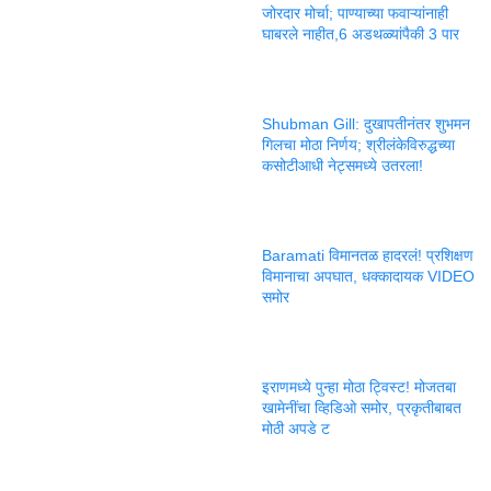
जोरदार मोर्चा; पाण्याच्या फवाऱ्यांनाही
घाबरले नाहीत,6 अडथळ्यांपैकी 3 पार
Shubman Gill: दुखापतीनंतर शुभमन
गिलचा मोठा निर्णय; श्रीलंकेविरुद्धच्या
कसोटीआधी नेट्समध्ये उतरला!
Baramati विमानतळ हादरलं! प्रशिक्षण
विमानाचा अपघात, धक्कादायक VIDEO
समोर
इराणमध्ये पुन्हा मोठा ट्विस्ट! मोजतबा
खामेनींचा व्हिडिओ समोर, प्रकृतीबाबत
मोठी अपडे ट