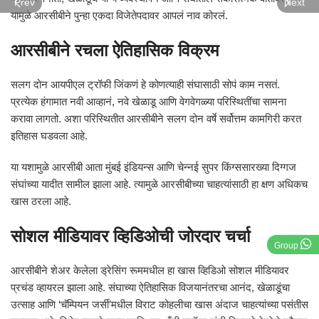
Prev
Next
यामुळे आरसीबीने पुन्हा एकदा विजेतेपदावर आपलं नाव कोरलं.
आरसीबीने रचला ऐतिहासिक विक्रम
सलग दोन आयपीएल ट्रॉफी जिंकणं हे कोणत्याही संघासाठी सोपं काम नसतं.
प्रत्येक हंगामात नवी आव्हानं, नवे खेळाडू आणि वेगवेगळ्या परिस्थितींचा सामना
करावा लागतो. अशा परिस्थितीत आरसीबीने सलग दोन वर्षे सर्वोत्तम कामगिरी करत
इतिहास घडवला आहे.
या यशामुळे आरसीबी आता मुंबई इंडियन्स आणि चेन्नई सुपर किंग्ससारख्या दिग्गज
संघांच्या यादीत सामील झाला आहे. त्यामुळे आरसीबीच्या चाहत्यांसाठी हा क्षण अधिकच
खास ठरला आहे.
सोशल मीडियावर व्हिडिओची जोरदार चर्चा
Group
आरसीबीने शेअर केलेला ड्रेसिंग रूममधील हा खास व्हिडिओ सोशल मीडियावर
प्रचंड व्हायरल झाला आहे. संघाच्या ऐतिहासिक विजयानंतरचा आनंद, खेळाडूंचा
उत्साह आणि ‘चॅम्पियन जर्सी’मधील विराट कोहलीचा खास अंदाज चाहत्यांच्या पसंतीस