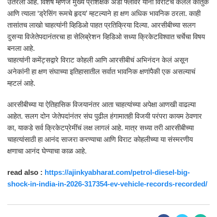
उतरला आहे. विशेष म्हणजे मुख्य प्रशिक्षक अँडी फ्लॉवर यांनी विराटचे केलेले कौतुक
आणि त्याला ‘ड्रेसिंग रूमचे हृदय’ म्हटल्याने हा क्षण अधिक भावनिक ठरला. काही
तासांतच लाखो चाहत्यांनी व्हिडिओ पाहत प्रतिक्रिया दिल्या. आरसीबीच्या सलग
दुसऱ्या विजेतेपदानंतरचा हा सेलिब्रेशन व्हिडिओ सध्या क्रिकेटविश्वात चर्चेचा विषय
बनला आहे.
चाहत्यांनी कमेंट्सद्वारे विराट कोहली आणि आरसीबीचं अभिनंदन केलं असून
अनेकांनी हा क्षण संघाच्या इतिहासातील सर्वात भावनिक क्षणांपैकी एक असल्याचं
म्हटलं आहे.
आरसीबीच्या या ऐतिहासिक विजयानंतर आता चाहत्यांच्या अपेक्षा आणखी वाढल्या
आहेत. सलग दोन जेतेपदांनंतर संघ पुढील हंगामातही विजयी परंपरा कायम ठेवणार
का, याकडे सर्व क्रिकेटप्रेमींचं लक्ष लागलं आहे. मात्र सध्या तरी आरसीबीच्या
चाहत्यांसाठी हा आनंद साजरा करण्याचा आणि विराट कोहलीच्या या संस्मरणीय
क्षणाचा आनंद घेण्याचा काळ आहे.
read also :
https://ajinkyabharat.com/petrol-diesel-big-
shock-in-india-in-2026-317354-ev-vehicle-records-recorded/