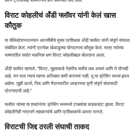
आणि ट्रॉफीसह संस्मरणीय क्षण कॅमेऱ्यात कैद केले.
विराट कोहलीचं अँडी फ्लॉवर यांनी केलं खास
कौतुक
या सेलिब्रेशनदरम्यान आरसीबीचे मुख्य प्रशिक्षक अँडी फ्लॉवर यांनी संपूर्ण संघाला
संबोधित केलं. त्यांनी प्रत्येक खेळाडूच्या योगदानाचं कौतुक केलं. मात्र त्यांच्या
भाषणातील सर्वात भावनिक क्षण विराट कोहलीबद्दल बोलताना आला.
अँडी फ्लॉवर म्हणाले, “विराट, तुझ्याकडे नेहमीच सर्वांचं लक्ष असतं आणि ते योग्यही
आहे. पण मला त्याचं महत्त्व अजिबात कमी करायचं नाही. तू या ड्रेसिंग रूमचं हृदय
आहेस. तुझी ऊर्जा, जिद्द आणि मैदानावरील आक्रमक वृत्ती संपूर्ण संघासाठी
प्रेरणादायी आहे.”
फ्लॉवर यांच्या या शब्दांनंतर ड्रेसिंग रूममध्ये टाळ्यांचा कडकडाट झाला. विराट
कोहलीनेही नम्रपणे सहकाऱ्यांचे आणि प्रशिक्षकांचे आभार मानले.
विराटची जिद्द ठरली संघाची ताकद