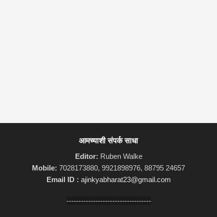
आमच्याशी संपर्क साधा
Editor:
Ruben Walke
Mobile:
7028173880, 9921898976, 88795 24657
Email ID :
ajinkyabharat23@gmail.com
-----------------------------------