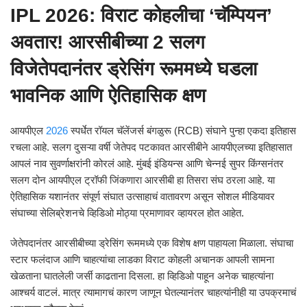
IPL 2026: विराट कोहलीचा ‘चॅम्पियन’
अवतार! आरसीबीच्या 2 सलग
विजेतेपदानंतर ड्रेसिंग रूममध्ये घडला
भावनिक आणि ऐतिहासिक क्षण
आयपीएल
2026
स्पर्धेत रॉयल चॅलेंजर्स बंगळुरू (RCB) संघाने पुन्हा एकदा इतिहास
रचला आहे. सलग दुसऱ्या वर्षी जेतेपद पटकावत आरसीबीने आयपीएलच्या इतिहासात
आपलं नाव सुवर्णाक्षरांनी कोरलं आहे. मुंबई इंडियन्स आणि चेन्नई सुपर किंग्सनंतर
सलग दोन आयपीएल ट्रॉफी जिंकणारा आरसीबी हा तिसरा संघ ठरला आहे. या
ऐतिहासिक यशानंतर संपूर्ण संघात उत्साहाचं वातावरण असून सोशल मीडियावर
संघाच्या सेलिब्रेशनचे व्हिडिओ मोठ्या प्रमाणावर व्हायरल होत आहेत.
जेतेपदानंतर आरसीबीच्या ड्रेसिंग रूममध्ये एक विशेष क्षण पाहायला मिळाला. संघाचा
स्टार फलंदाज आणि चाहत्यांचा लाडका विराट कोहली अचानक आपली सामना
खेळताना घातलेली जर्सी काढताना दिसला. हा व्हिडिओ पाहून अनेक चाहत्यांना
आश्चर्य वाटलं. मात्र त्यामागचं कारण जाणून घेतल्यानंतर चाहत्यांनीही या उपक्रमाचं