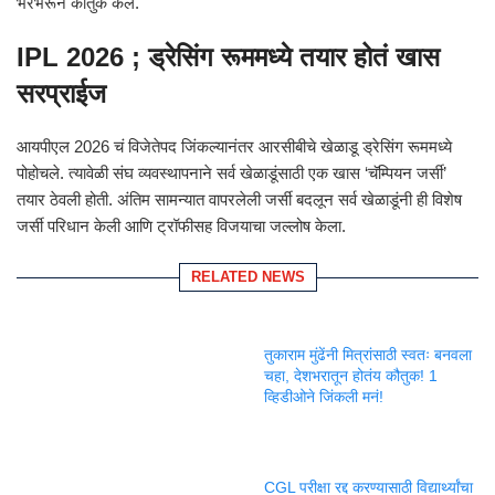
भरभरून कौतुक केलं.
IPL 2026 ; ड्रेसिंग रूममध्ये तयार होतं खास
सरप्राईज
आयपीएल 2026 चं विजेतेपद जिंकल्यानंतर आरसीबीचे खेळाडू ड्रेसिंग रूममध्ये
पोहोचले. त्यावेळी संघ व्यवस्थापनाने सर्व खेळाडूंसाठी एक खास ‘चॅम्पियन जर्सी’
तयार ठेवली होती. अंतिम सामन्यात वापरलेली जर्सी बदलून सर्व खेळाडूंनी ही विशेष
जर्सी परिधान केली आणि ट्रॉफीसह विजयाचा जल्लोष केला.
RELATED NEWS
तुकाराम मुंढेंनी मित्रांसाठी स्वतः बनवला
चहा, देशभरातून होतंय कौतुक! 1
व्हिडीओने जिंकली मनं!
CGL परीक्षा रद्द करण्यासाठी विद्यार्थ्यांचा