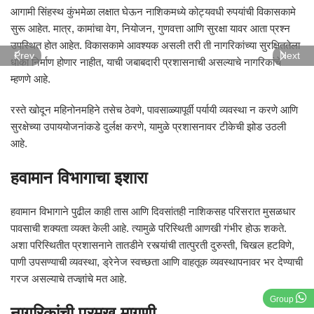
आगामी सिंहस्थ कुंभमेळा लक्षात घेऊन नाशिकमध्ये कोट्यवधी रुपयांची विकासकामे
सुरू आहेत. मात्र, कामांचा वेग, नियोजन, गुणवत्ता आणि सुरक्षा यावर आता प्रश्न
उपस्थित होत आहेत. विकासकामे आवश्यक असली तरी ती नागरिकांच्या सुरक्षिततेला
Prev
Next
धोका निर्माण होणार नाहीत, याची जबाबदारी प्रशासनाची असल्याचे नागरिकांचे
म्हणणे आहे.
रस्ते खोदून महिनोनमहिने तसेच ठेवणे, पावसाळ्यापूर्वी पर्यायी व्यवस्था न करणे आणि
सुरक्षेच्या उपाययोजनांकडे दुर्लक्ष करणे, यामुळे प्रशासनावर टीकेची झोड उठली
आहे.
हवामान विभागाचा इशारा
हवामान विभागाने पुढील काही तास आणि दिवसांतही नाशिकसह परिसरात मुसळधार
पावसाची शक्यता व्यक्त केली आहे. त्यामुळे परिस्थिती आणखी गंभीर होऊ शकते.
अशा परिस्थितीत प्रशासनाने तातडीने रस्त्यांची तात्पुरती दुरुस्ती, चिखल हटविणे,
पाणी उपसण्याची व्यवस्था, ड्रेनेज स्वच्छता आणि वाहतूक व्यवस्थापनावर भर देण्याची
गरज असल्याचे तज्ज्ञांचे मत आहे.
Group
नागरिकांची प्रमुख मागणी