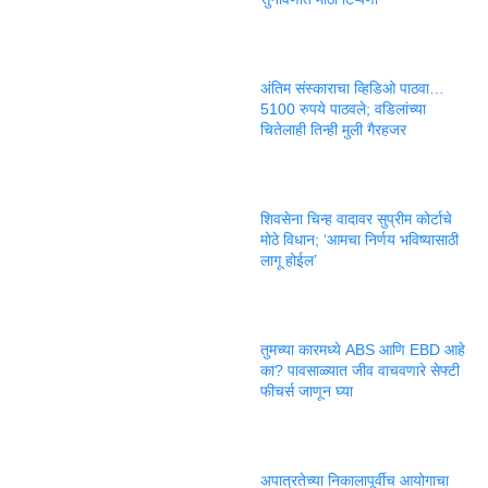
अंतिम संस्काराचा व्हिडिओ पाठवा…
5100 रुपये पाठवले; वडिलांच्या
चितेलाही तिन्ही मुली गैरहजर
शिवसेना चिन्ह वादावर सुप्रीम कोर्टाचे
मोठे विधान; ‘आमचा निर्णय भविष्यासाठी
लागू होईल’
तुमच्या कारमध्ये ABS आणि EBD आहे
का? पावसाळ्यात जीव वाचवणारे सेफ्टी
फीचर्स जाणून घ्या
अपात्रतेच्या निकालापूर्वीच आयोगाचा