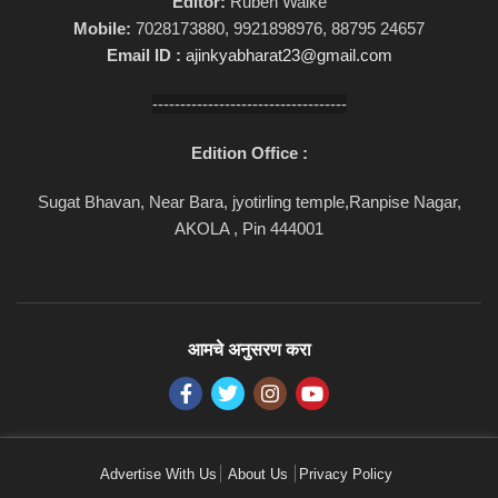
Editor:
Ruben Walke
Mobile:
7028173880, 9921898976, 88795 24657
Email ID :
ajinkyabharat23@gmail.com
-----------------------------------
Edition Office :
Sugat Bhavan, Near Bara, jyotirling temple,Ranpise Nagar,
AKOLA , Pin 444001
आमचे अनुसरण करा
Advertise With Us
About Us
Privacy Policy