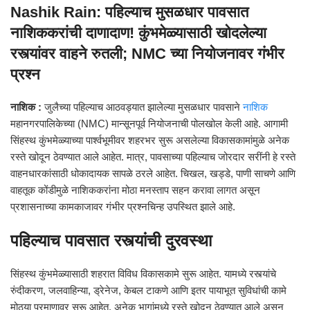
Nashik Rain: पहिल्याच मुसळधार पावसात
नाशिककरांची दाणादाण! कुंभमेळ्यासाठी खोदलेल्या
रस्त्यांवर वाहने रुतली; NMC च्या नियोजनावर गंभीर
प्रश्न
नाशिक :
जुलैच्या पहिल्याच आठवड्यात झालेल्या मुसळधार पावसाने
नाशिक
महानगरपालिकेच्या (NMC) मान्सूनपूर्व नियोजनाची पोलखोल केली आहे. आगामी
सिंहस्थ कुंभमेळ्याच्या पार्श्वभूमीवर शहरभर सुरू असलेल्या विकासकामांमुळे अनेक
रस्ते खोदून ठेवण्यात आले आहेत. मात्र, पावसाच्या पहिल्याच जोरदार सरींनी हे रस्ते
वाहनधारकांसाठी धोकादायक सापळे ठरले आहेत. चिखल, खड्डे, पाणी साचणे आणि
वाहतूक कोंडीमुळे नाशिककरांना मोठा मनस्ताप सहन करावा लागत असून
प्रशासनाच्या कामकाजावर गंभीर प्रश्नचिन्ह उपस्थित झाले आहे.
पहिल्याच पावसात रस्त्यांची दुरवस्था
सिंहस्थ कुंभमेळ्यासाठी शहरात विविध विकासकामे सुरू आहेत. यामध्ये रस्त्यांचे
रुंदीकरण, जलवाहिन्या, ड्रेनेज, केबल टाकणे आणि इतर पायाभूत सुविधांची कामे
मोठ्या प्रमाणावर सुरू आहेत. अनेक भागांमध्ये रस्ते खोदून ठेवण्यात आले असून