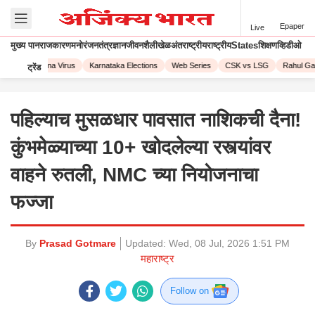
Epaper
Live
मुख्य पान
राजकारण
मनोरंजन
तंत्रज्ञान
जीवनशैली
खेळ
अंतराष्ट्रीय
राष्ट्रीय
States
शिक्षण
व्हिडीओ
023
Corona Virus
Karnataka Elections
Web Series
CSK vs LSG
Rahul Gand
ट्रेंड
पहिल्याच मुसळधार पावसात नाशिकची दैना!
कुंभमेळ्याच्या 10+ खोदलेल्या रस्त्यांवर
वाहने रुतली, NMC च्या नियोजनाचा
फज्जा
By
Prasad Gotmare
Updated:
Wed, 08 Jul, 2026 1:51 PM
महाराष्ट्र
Follow on