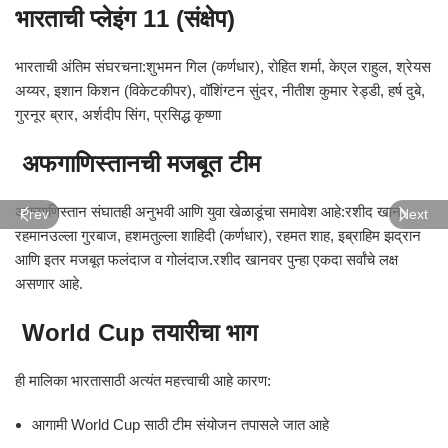
भारताची प्लेइंग 11 (संक्षेप)
भारताची अंतिम संघरचना:शुभमन गिल (कर्णधार), रोहित शर्मा, केएल राहुल, श्रेयस
अय्यर, इशान किशन (विकेटकीपर), वॉशिंग्टन सुंदर, नीतीश कुमार रेड्डी, हर्ष दुबे,
गुरनूर ब्रार, अर्शदीप सिंग, प्रसिद्ध कृष्णा
अफगाणिस्तानची मजबूत टीम
अफगाणिस्तान संघातही अनुभवी आणि युवा खेळाडूंचा समावेश आहे:रशीद खान,
Prev
Next
रहमानउल्ला गुरबाज, हशमतुल्ला शाहिदी (कर्णधार), रहमत शाह, इब्राहिम झद्रान
आणि इतर मजबूत फलंदाज व गोलंदाज.रशीद खानवर पुन्हा एकदा सर्वांचे लक्ष
असणार आहे.
World Cup तयारीचा भाग
ही मालिका भारतासाठी अत्यंत महत्त्वाची आहे कारण:
आगामी World Cup साठी टीम संयोजन तपासले जात आहे