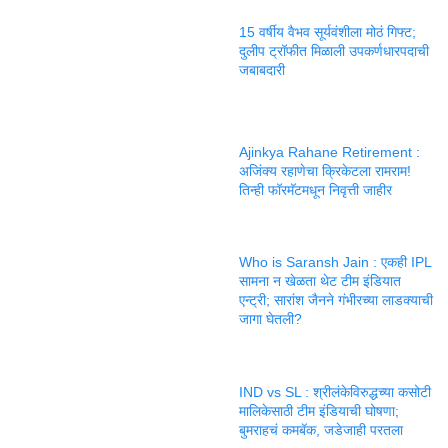
15 वर्षीय वैभव सूर्यवंशीला मोठं गिफ्ट;
दुलीप ट्रॉफीत मिळाली उपकर्णधारपदाची
जबाबदारी
Ajinkya Rahane Retirement :
अजिंक्य रहाणेचा क्रिकेटला रामराम!
तिन्ही फॉरमॅटमधून निवृत्ती जाहीर
Who is Saransh Jain : एकही IPL
सामना न खेळता थेट टीम इंडियात
एन्ट्री; सारांश जैनने गंभीरच्या लाडक्याची
जागा घेतली?
IND vs SL : श्रीलंकेविरुद्धच्या कसोटी
मालिकेसाठी टीम इंडियाची घोषणा;
बुमराहचं कमबॅक, जडेजाही परतला