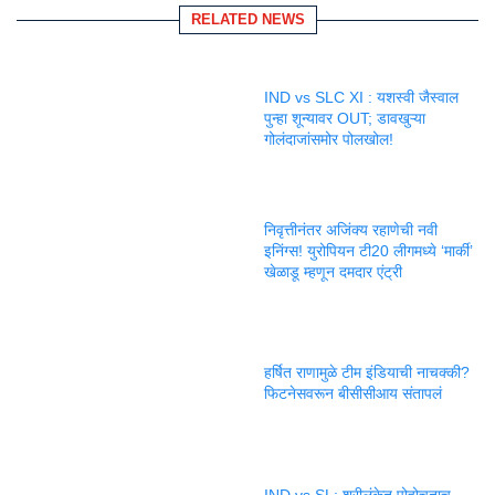
RELATED NEWS
IND vs SLC XI : यशस्वी जैस्वाल
पुन्हा शून्यावर OUT; डावखुऱ्या
गोलंदाजांसमोर पोलखोल!
निवृत्तीनंतर अजिंक्य रहाणेची नवी
इनिंग्स! युरोपियन टी20 लीगमध्ये ‘मार्की’
खेळाडू म्हणून दमदार एंट्री
हर्षित राणामुळे टीम इंडियाची नाचक्की?
फिटनेसवरून बीसीसीआय संतापलं
IND vs SL: श्रीलंकेत पोहोचताच