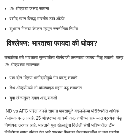
25 ओव्हरचा जलद सामना
रशीद खान विरुद्ध भारतीय टॉप ऑर्डर
शुभमन गिलचा कॅप्टन म्हणून रणनीतिक निर्णय
विश्लेषण: भारताचा फायदा की धोका?
तज्ज्ञांच्या मते भारताला सुरुवातीला गोलंदाजी करण्याचा फायदा मिळू शकतो. मात्र
25 ओव्हरच्या सामन्यात:
एक-दोन मोठ्या भागीदारीमुळे गेम बदलू शकतो
डेथ ओव्हर्समध्ये नो-बॉल/वाइड महाग पडू शकतात
युवा खेळाडूंवर दबाव असू शकतो
IND vs AFG पहिला वनडे सामना पावसामुळे बदललेल्या परिस्थितीत अधिक
रोमांचक बनला आहे. 25 ओव्हरच्या या कमी कालावधीच्या सामन्यात प्रत्येक चेंडू
निर्णायक ठरणार आहे. भारताने युवा खेळाडूंना दिलेली संधी भविष्यातील टीम
बिल्डिंगचा स्पष्ट संकेत देत आहे.शुभमन गिलच्या नेतृत्वाखालील हा नवा प्रयोग