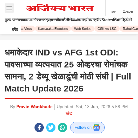
Epaper
Live
मुख्य पान
राजकारण
मनोरंजन
तंत्रज्ञान
जीवनशैली
खेळ
अंतराष्ट्रीय
राष्ट्रीय
States
शिक्षण
व्हिडीओ
23
Corona Virus
Karnataka Elections
Web Series
CSK vs LSG
Rahul Gandh
ट्रेंड
धमाकेदार IND vs AFG 1st ODI:
पावसाच्या व्यत्ययात 25 ओव्हरचा रोमांचक
सामना, 2 डेब्यू खेळाडूंची मोठी संधी | Full
Match Update 2026
By
Pravin Wankhade
Updated:
Sat, 13 Jun, 2026 5:58 PM
खेळ
Follow on