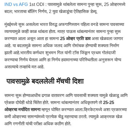
IND vs AFG
1st ODI : पावसामुळे थांबलेला सामना पुन्हा सुरू, 25 ओव्हरमध्ये
बदल; भारताचा बॉलिंग निर्णय, 2 युवा खेळाडूंचा ऐतिहासिक डेब्यू
मुंबईमध्ये सुरू असलेला भारत विरुद्ध अफगाणिस्तान पहिला वनडे सामना पावसाच्या
व्यत्ययामुळे काही काळ थांबला होता. मात्र पाऊस थांबल्यानंतर सामना पुन्हा सुरू
करण्यात आला असून आता हा सामना
25 ओव्हर प्रति डाव
असा खेळवला जाणार
आहे. या बदलामुळे सामना अधिक जलद आणि रोमांचक होण्याची शक्यता निर्माण
झाली आहे.भारतीय कर्णधार शुभमन गिल यांनी टॉस जिंकून प्रथम गोलंदाजी
करण्याचा निर्णय घेतला आणि हा निर्णय हवामानाच्या परिस्थितीला अनुसरून योग्य
असल्याचे तज्ज्ञांचे मत आहे.
पावसामुळे बदललेली मॅचची दिशा
सामना सुरू होण्याआधीच ढगाळ वातावरण आणि पावसाची शक्यता यामुळे खेळाडू आणि
प्रेक्षक दोघेही थोडे चिंतेत होते. सामना थांबल्यानंतर अधिकृतपणे तो
25-25
ओव्हरचा मर्यादित सामना
म्हणून घोषित करण्यात आला.क्रिकेटमध्ये अशा प्रकारच्या
कमी ओव्हरच्या सामन्यांमध्ये प्रत्येक चेंडू महत्त्वाचा ठरतो. त्यामुळे आक्रमक खेळ
आणि रणनीती यांची परीक्षा अधिक कठीण होते.