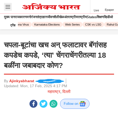
Epaper
Live
मुख्य पान
राजकारण
मनोरंजन
तंत्रज्ञान
जीवनशैली
खेळ
अंतराष्ट्रीय
राष्ट्रीय
States
शिक्षण
व्हिडीओ
2023
Corona Virus
Karnataka Elections
Web Series
CSK vs LSG
Rahul Gan
ट्रेंड
चपला-बूटांचा खच अन् फलाटावर बॅगांसह
कपडेच कपडे, ‘त्या’ चेंगराचेंगरीतल्या 18
बळींना जबाबदार कोण?
By
Ajinkyabharat
Updated:
Mon, 17 Feb, 2025 4:17 PM
महाराष्ट्र
,
दिल्ली
Follow on