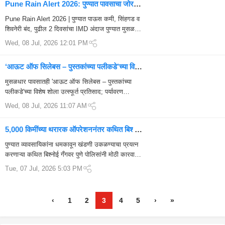
Pune Rain Alert 2026: पुण्यात पावसाचा जोर
कमी, पण सिंहगड-शिवनेरी बंद; पुढील 2 दिवसांचा
Pune Rain Alert 2026 | पुण्यात पाऊस कमी, सिंहगड व
धक्कादायक हवामान अंदाज
शिवनेरी बंद, पुढील 2 दिवसांचा IMD अंदाज पुण्यात मुसळधार
पावसानंतर परिस्थिती काहीशी सुधारली असली तरी स...
Wed, 08 Jul, 2026 12:01 PM
‘आऊट ऑफ सिलेबस – पुस्तकांच्या पलीकडे’च्या विशेष
शोला पावसातही अभूतपूर्व प्रतिसाद, 7 कारणांमुळे
मुसळधार पावसातही 'आऊट ऑफ सिलेबस – पुस्तकांच्या
चर्चेत!
पलीकडे'च्या विशेष शोला उत्स्फूर्त प्रतिसाद; पर्यावरण
संवर्धनाचा दमदार संदेश शो हाउसफुल : पुणे शहरात मुसळधार
Wed, 08 Jul, 2026 11:07 AM
पावसाची संततधार सुरू असत...
5,000 किमींच्या थरारक ऑपरेशननंतर कथित बिश्नोई
गँगला जबरदस्त दणका; 4 आरोपी अटकेत
पुण्यात व्यावसायिकांना धमकावून खंडणी उकळण्याचा प्रयत्न
करणाऱ्या कथित बिश्नोई गँगवर पुणे पोलिसांनी मोठी कारवाई
केली. 5,00...
Tue, 07 Jul, 2026 5:03 PM
‹
1
2
3
4
5
›
»