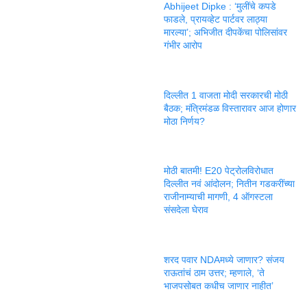
Abhijeet Dipke : ‘मुलींचे कपडे
फाडले, प्रायव्हेट पार्टवर लाठ्या
मारल्या’; अभिजीत दीपकेंचा पोलिसांवर
गंभीर आरोप
दिल्लीत 1 वाजता मोदी सरकारची मोठी
बैठक; मंत्रिमंडळ विस्तारावर आज होणार
मोठा निर्णय?
मोठी बातमी! E20 पेट्रोलविरोधात
दिल्लीत नवं आंदोलन; नितीन गडकरींच्या
राजीनाम्याची मागणी, 4 ऑगस्टला
संसदेला घेराव
शरद पवार NDAमध्ये जाणार? संजय
राऊतांचं ठाम उत्तर; म्हणाले, ‘ते
भाजपसोबत कधीच जाणार नाहीत’