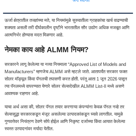
जंगी स्वागत
ऊर्जा क्षेत्रातील तज्ज्ञांच्या मते, या नियमांमुळे सुरुवातीला ग्राहकांचा खर्च वाढण्याची
शक्यता असली तरी दीर्घकालीन दृष्टीने भारतातील सौर उद्योग अधिक मजबूत आणि
आत्मनिर्भर होण्यास मदत मिळणार आहे.
नेमका काय आहे ALMM नियम?
सरकारने लागू केलेल्या या नव्या नियमाला “Approved List of Models and
Manufacturers” म्हणजेच ALMM असे म्हटले जाते. आतापर्यंत सरकार फक्त
सोलर मॉड्यूल किंवा पॅनलची तपासणी करत होती. परंतु आता 1 जून 2026 पासून
त्या पॅनलमध्ये वापरण्यात येणारे सोलर सेल्सदेखील ALMM List-II मध्ये असणे
आवश्यक राहणार आहे.
याचा अर्थ असा की, सोलर पॅनल तयार करणाऱ्या कंपन्यांना केवळ पॅनल नव्हे तर
सेल्ससुद्धा सरकारकडून मंजूर असलेल्या उत्पादकांकडून घ्यावे लागतील. यामुळे
गुणवत्तेवर नियंत्रण ठेवणे सोपे होईल आणि निकृष्ट दर्जाच्या किंवा आयात केलेल्या
स्वस्त उत्पादनांवर मर्यादा येतील.