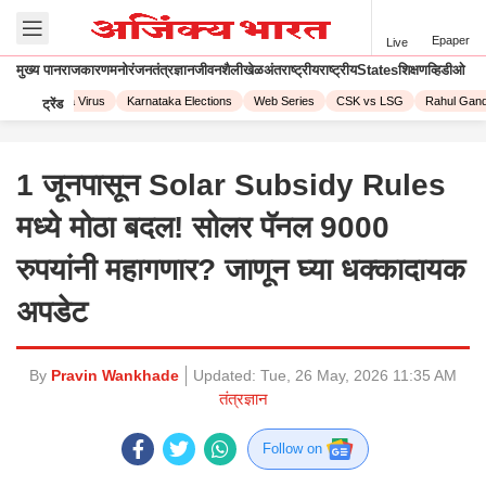
Epaper
Live
मुख्य पान
राजकारण
मनोरंजन
तंत्रज्ञान
जीवनशैली
खेळ
अंतराष्ट्रीय
राष्ट्रीय
States
शिक्षण
व्हिडीओ
3
Corona Virus
Karnataka Elections
Web Series
CSK vs LSG
Rahul Gandhi
ट्रेंड
1 जूनपासून Solar Subsidy Rules
मध्ये मोठा बदल! सोलर पॅनल 9000
रुपयांनी महागणार? जाणून घ्या धक्कादायक
अपडेट
By
Pravin Wankhade
Updated:
Tue, 26 May, 2026 11:35 AM
तंत्रज्ञान
Follow on