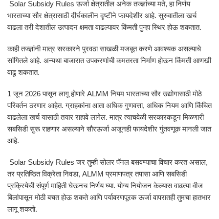
Solar Subsidy Rules ऊर्जा क्षेत्रातील अनेक तज्ज्ञांच्या मते, हा निर्णय
भारताच्या सौर क्षेत्रासाठी दीर्घकालीन दृष्टीने फायदेशीर आहे. सुरुवातीला खर्च
वाढला तरी देशातील उत्पादन क्षमता वाढल्यावर किंमती पुन्हा स्थिर होऊ शकतात.
काही तज्ज्ञांनी मात्र सरकारने पुरवठा साखळी मजबूत करणे आवश्यक असल्याचे
सांगितले आहे. अन्यथा बाजारात उपकरणांची कमतरता निर्माण होऊन किंमती आणखी
वाढू शकतात.
1 जून 2026 पासून लागू होणारे ALMM नियम भारताच्या सौर उद्योगासाठी मोठे
परिवर्तन ठरणार आहेत. ग्राहकांना आता अधिक गुणवत्ता, अधिक नियम आणि किंचित
वाढलेला खर्च यासाठी तयार राहावे लागेल. मात्र त्याचवेळी सरकारकडून मिळणारी
सबसिडी सुरू राहणार असल्याने सौरऊर्जा अजूनही फायदेशीर गुंतवणूक मानली जात
आहे.
Solar Subsidy Rules जर तुम्ही सोलर पॅनल बसवण्याचा विचार करत असाल,
तर प्रतिष्ठित विक्रेता निवडा, ALMM प्रमाणपत्र तपासा आणि सबसिडी
प्रक्रियेची संपूर्ण माहिती घेऊनच निर्णय घ्या. योग्य नियोजन केल्यास वाढत्या वीज
बिलांपासून मोठी बचत होऊ शकते आणि पर्यावरणपूरक ऊर्जा वापरातही तुमचा हातभार
लागू शकतो.