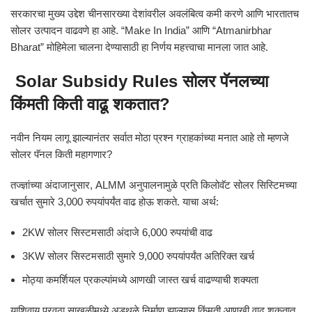
सरकारचा मुख्य उद्देश चीनसारख्या देशांवरील अवलंबित्व कमी करणे आणि भारतातच
सोलर उत्पादन वाढवणे हा आहे. “Make In India” आणि “Atmanirbhar
Bharat” मोहिमेला चालना देण्यासाठी हा निर्णय महत्त्वाचा मानला जात आहे.
Solar Subsidy Rules सोलर पॅनलच्या
किंमती किती वाढू शकतात?
नवीन नियम लागू झाल्यानंतर सर्वात मोठा प्रश्न ग्राहकांच्या मनात आहे तो म्हणजे
सोलर पॅनल किती महागणार?
तज्ज्ञांच्या अंदाजानुसार, ALMM अनुपालनामुळे प्रति किलोवॅट सोलर सिस्टिमच्या
खर्चात सुमारे 3,000 रुपयांपर्यंत वाढ होऊ शकते. याचा अर्थ:
2KW सोलर सिस्टमसाठी अंदाजे 6,000 रुपयांची वाढ
3KW सोलर सिस्टमसाठी सुमारे 9,000 रुपयांपर्यंत अतिरिक्त खर्च
मोठ्या कमर्शियल प्रकल्पांमध्ये आणखी जास्त खर्च वाढण्याची शक्यता
याशिवाय पुरवठा साखळीमध्ये अडथळे निर्माण झाल्यास किंमती आणखी वाढू शकतात.