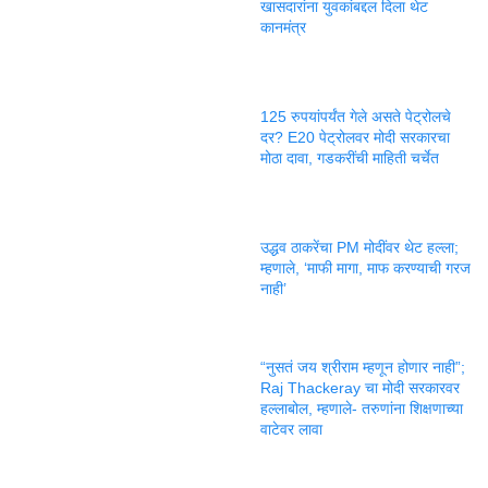
खासदारांना युवकांबद्दल दिला थेट
कानमंत्र
125 रुपयांपर्यंत गेले असते पेट्रोलचे
दर? E20 पेट्रोलवर मोदी सरकारचा
मोठा दावा, गडकरींची माहिती चर्चेत
उद्धव ठाकरेंचा PM मोदींवर थेट हल्ला;
म्हणाले, ‘माफी मागा, माफ करण्याची गरज
नाही’
“नुसतं जय श्रीराम म्हणून होणार नाही”;
Raj Thackeray चा मोदी सरकारवर
हल्लाबोल, म्हणाले- तरुणांना शिक्षणाच्या
वाटेवर लावा