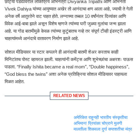
छोट्या पडद्यावरील लोकप्रिय अभिनेत्री
Divyanka Tripathi
आणि अभिनेता
Vivek Dahiya
यांच्या आयुष्यात अखेर तो आनंदाचा क्षण आला आहे, ज्याची ते गेली
अनेक वर्षे आतुरतेने वाट पाहत होते. लग्नाच्या तब्बल 10 वर्षांनंतर दिव्यांका आणि
विवेक आई-बाबा झाले असून विशेष म्हणजे त्यांच्या घरी जुळ्या मुलांचा जन्म झाला
आहे. या गोड बातमीमुळे केवळ त्यांच्या कुटुंबातच नव्हे तर संपूर्ण टीव्ही इंडस्ट्री आणि
चाहत्यांमध्ये आनंदाचे वातावरण निर्माण झाले आहे.
सोशल मीडियावर या स्टार कपलने ही आनंदाची बातमी शेअर करताच काही
मिनिटांतच पोस्ट व्हायरल झाली. चाहत्यांनी कमेंट्स आणि शुभेच्छांचा अक्षरशः पाऊस
पाडला. “Finally Ishita became a real mom”, “Double happiness”,
“God bless the twins” अशा अनेक प्रतिक्रिया सोशल मीडियावर पाहायला
मिळत आहेत.
RELATED NEWS
अमेरिकेत राहूनही भारतीय संस्कृतीचा
अभिमान! प्रियांका चोप्राने मुलगी
मालतीला शिकवला दुर्गा सप्तशतीचा मंत्र