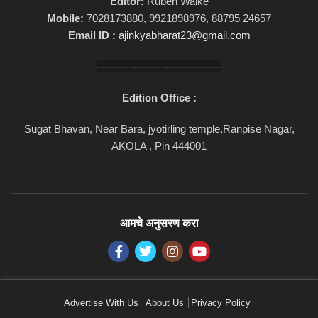
Editor:
Ruben Walke
Mobile:
7028173880, 9921898976, 88795 24657
Email ID :
ajinkyabharat23@gmail.com
-----------------------------------
Edition Office :
Sugat Bhavan, Near Bara, jyotirling temple,Ranpise Nagar,
AKOLA , Pin 444001
आमचे अनुसरण करा
Advertise With Us
About Us
Privacy Policy