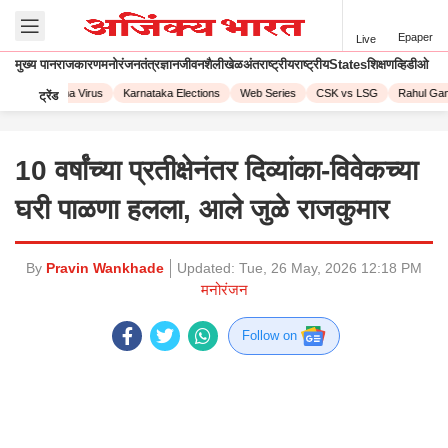
Epaper
Live
मुख्य पान
राजकारण
मनोरंजन
तंत्रज्ञान
जीवनशैली
खेळ
अंतराष्ट्रीय
राष्ट्रीय
States
शिक्षण
व्हिडीओ
23
Corona Virus
Karnataka Elections
Web Series
CSK vs LSG
Rahul Gandh
ट्रेंड
10 वर्षांच्या प्रतीक्षेनंतर दिव्यांका-विवेकच्या
घरी पाळणा हलला, आले जुळे राजकुमार
By
Pravin Wankhade
Updated:
Tue, 26 May, 2026 12:18 PM
मनोरंजन
Follow on