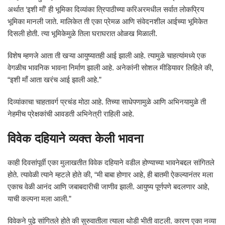
अर्थात ‘इशी माँ’ ही भूमिका दिव्यांका त्रिपाठीच्या करिअरमधील सर्वात लोकप्रिय
भूमिका मानली जाते. मालिकेत ती एका प्रेमळ आणि संवेदनशील आईच्या भूमिकेत
दिसली होती. त्या भूमिकेमुळे तिला घराघरात ओळख मिळाली.
विशेष म्हणजे आता ती खऱ्या आयुष्यातही आई झाली आहे. त्यामुळे चाहत्यांमध्ये एक
वेगळीच भावनिक भावना निर्माण झाली आहे. अनेकांनी सोशल मीडियावर लिहिले की,
“इशी माँ आता खरंच आई झाली आहे.”
दिव्यांकाचा चाहतावर्ग प्रचंड मोठा आहे. तिच्या साधेपणामुळे आणि अभिनयामुळे ती
नेहमीच प्रेक्षकांची आवडती अभिनेत्री राहिली आहे.
विवेक दहियाने व्यक्त केली भावना
काही दिवसांपूर्वी एका मुलाखतीत विवेक दहियाने वडील होण्याच्या भावनेबद्दल सांगितले
होते. त्यावेळी त्याने म्हटले होते की, “मी बाबा होणार आहे, ही बातमी ऐकल्यानंतर मला
एकाच वेळी आनंद आणि जबाबदारीची जाणीव झाली. आयुष्य पूर्णपणे बदलणार आहे,
याची कल्पना मला आली.”
विवेकने पुढे सांगितले होते की सुरुवातीला त्याला थोडी भीती वाटली. कारण एका नव्या