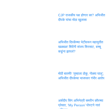
CJP राजकीय पक्ष होणार का? अभिजीत
दीपके यांचा मोठा खुलासा
अभिजीत दिपकेंच्या भेटीवरून महायुतीत
खळबळ! शिंदेंनी संजय शिरसाट, बच्चू
कडूंना झापलं?
मोठी बातमी! ‘तुम्हाला ठोकू, गोळ्या घालू’;
अभिजीत दीपकेचा भाजपवर गंभीर आरोप
अर्शदीप सिंग अभिनेत्री समरीन कौरच्या
प्रेमात; ‘My Person’ पोस्टने नातं