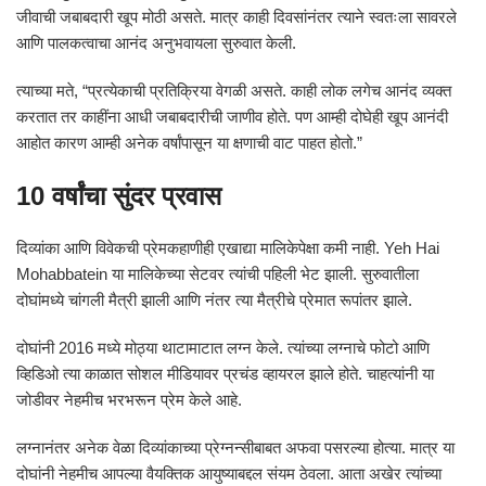
जीवाची जबाबदारी खूप मोठी असते. मात्र काही दिवसांनंतर त्याने स्वतःला सावरले
आणि पालकत्वाचा आनंद अनुभवायला सुरुवात केली.
त्याच्या मते, “प्रत्येकाची प्रतिक्रिया वेगळी असते. काही लोक लगेच आनंद व्यक्त
करतात तर काहींना आधी जबाबदारीची जाणीव होते. पण आम्ही दोघेही खूप आनंदी
आहोत कारण आम्ही अनेक वर्षांपासून या क्षणाची वाट पाहत होतो.”
10 वर्षांचा सुंदर प्रवास
दिव्यांका आणि विवेकची प्रेमकहाणीही एखाद्या मालिकेपेक्षा कमी नाही.
Yeh Hai
Mohabbatein
या मालिकेच्या सेटवर त्यांची पहिली भेट झाली. सुरुवातीला
दोघांमध्ये चांगली मैत्री झाली आणि नंतर त्या मैत्रीचे प्रेमात रूपांतर झाले.
दोघांनी 2016 मध्ये मोठ्या थाटामाटात लग्न केले. त्यांच्या लग्नाचे फोटो आणि
व्हिडिओ त्या काळात सोशल मीडियावर प्रचंड व्हायरल झाले होते. चाहत्यांनी या
जोडीवर नेहमीच भरभरून प्रेम केले आहे.
लग्नानंतर अनेक वेळा दिव्यांकाच्या प्रेग्नन्सीबाबत अफवा पसरल्या होत्या. मात्र या
दोघांनी नेहमीच आपल्या वैयक्तिक आयुष्याबद्दल संयम ठेवला. आता अखेर त्यांच्या