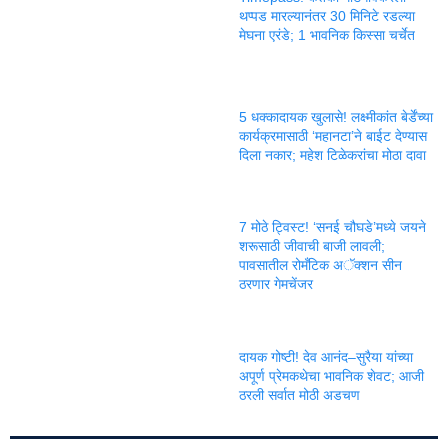
थप्पड मारल्यानंतर 30 मिनिटे रडल्या
मेघना एरंडे; 1 भावनिक किस्सा चर्चेत
5 धक्कादायक खुलासे! लक्ष्मीकांत बेर्डेंच्या
कार्यक्रमासाठी ‘महानटा’ने बाईट देण्यास
दिला नकार; महेश टिळेकरांचा मोठा दावा
7 मोठे ट्विस्ट! ‘सनई चौघडे’मध्ये जयने
शरूसाठी जीवाची बाजी लावली;
पावसातील रोमँटिक अॅक्शन सीन
ठरणार गेमचेंजर
दायक गोष्टी! देव आनंद–सुरैया यांच्या
अपूर्ण प्रेमकथेचा भावनिक शेवट; आजी
ठरली सर्वात मोठी अडचण