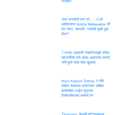
अधिकृत
‘मला अनफॉलो करा पण…’; CJP
आंदोलनावर Ankita Walawalkar ची
थेट पोस्ट, म्हणाली- ‘त्यावेळी तुम्ही कुठे
होता?’
7 भन्नाट आठवणी! देखणेपणामुळे रवींद्र
महाजनींच्या मागे धावत असायच्या तरुणी;
गार्गी फुले यांचा मोठा खुलासा
Arjun Kapoor Dating: 5 मोठे
संकेत! मलायका अरोरानंतर साहिबा
बालीसोबत अर्जुन कपूरच्या
रिलेशनशिपच्या चर्चांना वेग
Timepass: केतकी माटेगावकरला