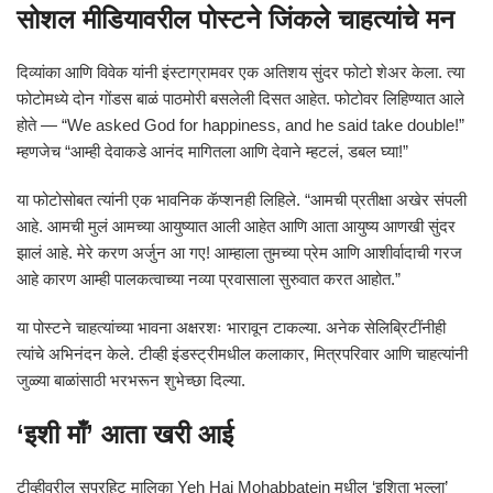
सोशल मीडियावरील पोस्टने जिंकले चाहत्यांचे मन
दिव्यांका आणि विवेक यांनी इंस्टाग्रामवर एक अतिशय सुंदर फोटो शेअर केला. त्या
फोटोमध्ये दोन गोंडस बाळं पाठमोरी बसलेली दिसत आहेत. फोटोवर लिहिण्यात आले
होते — “We asked God for happiness, and he said take double!”
म्हणजेच “आम्ही देवाकडे आनंद मागितला आणि देवाने म्हटलं, डबल घ्या!”
या फोटोसोबत त्यांनी एक भावनिक कॅप्शनही लिहिले. “आमची प्रतीक्षा अखेर संपली
आहे. आमची मुलं आमच्या आयुष्यात आली आहेत आणि आता आयुष्य आणखी सुंदर
झालं आहे. मेरे करण अर्जुन आ गए! आम्हाला तुमच्या प्रेम आणि आशीर्वादाची गरज
आहे कारण आम्ही पालकत्वाच्या नव्या प्रवासाला सुरुवात करत आहोत.”
या पोस्टने चाहत्यांच्या भावना अक्षरशः भारावून टाकल्या. अनेक सेलिब्रिटींनीही
त्यांचे अभिनंदन केले. टीव्ही इंडस्ट्रीमधील कलाकार, मित्रपरिवार आणि चाहत्यांनी
जुळ्या बाळांसाठी भरभरून शुभेच्छा दिल्या.
‘इशी माँ’ आता खरी आई
टीव्हीवरील सुपरहिट मालिका
Yeh Hai Mohabbatein
मधील ‘इशिता भल्ला’