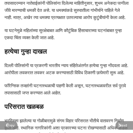
तपासादरम्यान नातेवाईकांनी पोलिसांना दिलेल्या माहितीनुसार, शुभम अनेकदा पत्नीला
जीवे मारण्याची धमकी देत असे. या धमक्यांकडे सुरुवातीला गांभीर्याने पाहिले गेले
नाही. मात्र, अखेर त्या धमक्या प्रत्यक्षात उतरल्याचा आरोप कुटुंबीयांनी केला आहे.
या घटनेमुळे महिलांच्या सुरक्षेबाबत आणि कौटुंबिक हिंसाचाराच्या घटनांबाबत पुन्हा
एकदा चिंता व्यक्त केली जात आहे.
हत्येचा गुन्हा दाखल
दिल्ली पोलिसांनी या प्रकरणी भारतीय न्याय संहितेअंतर्गत हत्येचा गुन्हा नोंदवला आहे.
आरोपीला लवकरात लवकर अटक करण्यासाठी विविध ठिकाणी छापेमारी सुरू आहे.
फॉरेन्सिक तज्ज्ञांनी घटनास्थळाची पाहणी केली असून, घटनास्थळावरील सर्व पुरावे
तपासासाठी जप्त करण्यात आले आहेत.
परिसरात खळबळ
भरदिवसा झालेल्या या गोळीबारामुळे संगम विहार परिसरात भीतीचे वातावरण निर्माण
Prev
Next
झाले आहे. स्थानिक नागरिकांनी अशा प्रकारच्या घटना रोखण्यासाठी अधिक कडक