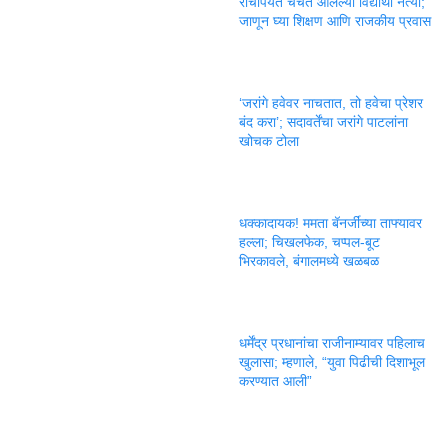
रांचीपर्यंत चर्चेत आलेल्या विद्यार्थी नेत्या;
जाणून घ्या शिक्षण आणि राजकीय प्रवास
‘जरांगे हवेवर नाचतात, तो हवेचा प्रेशर
बंद करा’; सदावर्तेंचा जरांगे पाटलांना
खोचक टोला
धक्कादायक! ममता बॅनर्जींच्या ताफ्यावर
हल्ला; चिखलफेक, चप्पल-बूट
भिरकावले, बंगालमध्ये खळबळ
धर्मेंद्र प्रधानांचा राजीनाम्यावर पहिलाच
खुलासा; म्हणाले, “युवा पिढीची दिशाभूल
करण्यात आली”