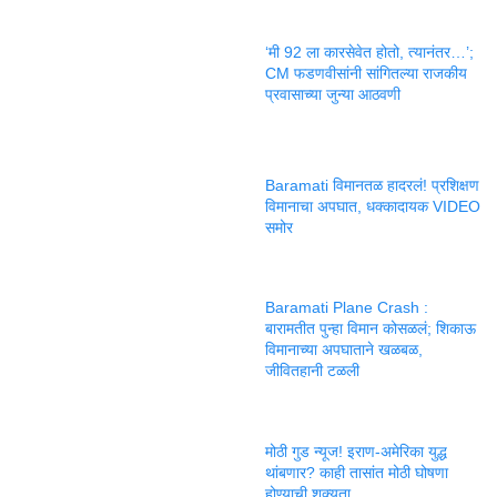
‘मी 92 ला कारसेवेत होतो, त्यानंतर…’;
CM फडणवीसांनी सांगितल्या राजकीय
प्रवासाच्या जुन्या आठवणी
Baramati विमानतळ हादरलं! प्रशिक्षण
विमानाचा अपघात, धक्कादायक VIDEO
समोर
Baramati Plane Crash :
बारामतीत पुन्हा विमान कोसळलं; शिकाऊ
विमानाच्या अपघाताने खळबळ,
जीवितहानी टळली
मोठी गुड न्यूज! इराण-अमेरिका युद्ध
थांबणार? काही तासांत मोठी घोषणा
होण्याची शक्यता