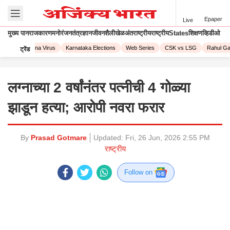
Epaper
Live
मुख्य पान
राजकारण
मनोरंजन
तंत्रज्ञान
जीवनशैली
खेळ
अंतराष्ट्रीय
राष्ट्रीय
States
शिक्षण
व्हिडीओ
023
Corona Virus
Karnataka Elections
Web Series
CSK vs LSG
Rahul Gand
ट्रेंड
लग्नाच्या 2 वर्षांनंतर पत्नीची 4 गोळ्या
झाडून हत्या; आरोपी नवरा फरार
By
Prasad Gotmare
Updated:
Fri, 26 Jun, 2026 2:55 PM
राष्ट्रीय
Follow on