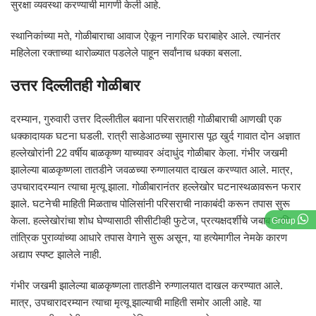
सुरक्षा व्यवस्था करण्याची मागणी केली आहे.
स्थानिकांच्या मते, गोळीबाराचा आवाज ऐकून नागरिक घराबाहेर आले. त्यानंतर
महिलेला रक्ताच्या थारोळ्यात पडलेले पाहून सर्वांनाच धक्का बसला.
उत्तर दिल्लीतही गोळीबार
दरम्यान, गुरुवारी उत्तर दिल्लीतील बवाना परिसरातही गोळीबाराची आणखी एक
धक्कादायक घटना घडली. रात्री साडेआठच्या सुमारास पूठ खुर्द गावात दोन अज्ञात
हल्लेखोरांनी 22 वर्षीय बाळकृष्ण याच्यावर अंदाधुंद गोळीबार केला. गंभीर जखमी
झालेल्या बाळकृष्णला तातडीने जवळच्या रुग्णालयात दाखल करण्यात आले. मात्र,
उपचारादरम्यान त्याचा मृत्यू झाला. गोळीबारानंतर हल्लेखोर घटनास्थळावरून फरार
झाले. घटनेची माहिती मिळताच पोलिसांनी परिसराची नाकाबंदी करून तपास सुरू
केला. हल्लेखोरांचा शोध घेण्यासाठी सीसीटीव्ही फुटेज, प्रत्यक्षदर्शींचे जबाब आणि
Group
तांत्रिक पुराव्यांच्या आधारे तपास वेगाने सुरू असून, या हत्येमागील नेमके कारण
अद्याप स्पष्ट झालेले नाही.
गंभीर जखमी झालेल्या बाळकृष्णला तातडीने रुग्णालयात दाखल करण्यात आले.
मात्र, उपचारादरम्यान त्याचा मृत्यू झाल्याची माहिती समोर आली आहे. या