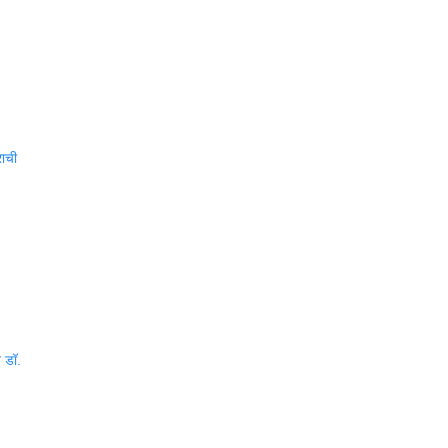
राची
त डॉ.