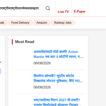
तराष्ट्रीय
राष्ट्रीय
राज्ये
व्यवसाय
इतर
E-Paper
Live TV
Food Delivery
Amazon
Railway Jobs
iPhone 15
Must Read
अब्जाधीशांसाठी मोठी बातमी! Aston
Martin च्या कार 4 कोटींनी स्वस्त, नवीन
किंमत पाहून बसेल धक्का
06/08/2026
शिवसेना कोणाची? सुप्रीम कोर्टात
सिब्बलांचा जोरदार युक्तिवाद; शिंदे गटाच्या
अडचणी वाढणार?
06/08/2026
राष्ट्रवादीच्या मिशन 2027 ची तयारी?
प्रशांत किशोरांकडे सोपवणार निवडणुकीची