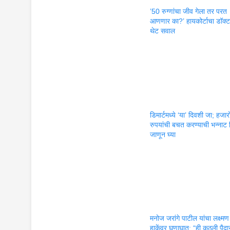
’50 रुग्णांचा जीव गेला तर परत
आणणार का?’ हायकोर्टाचा डॉक्टर
थेट सवाल
डिमार्टमध्ये ‘या’ दिवशी जा; हजार
रुपयांची बचत करण्याची भन्नाट 
जाणून घ्या
मनोज जरांगे पाटील यांचा लक्ष्मण
हाकेंवर घणाघात; “ही कुठली पैद