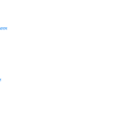
 आराम
त