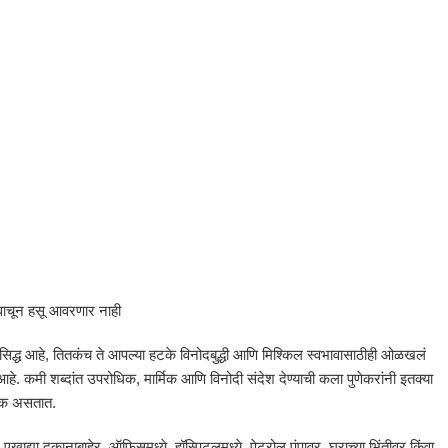
वाचून हसू आवरणार नाही
्रसिद्ध आहे, तितकंच ते आपल्या हटके विनोदबुद्धी आणि मिश्किल स्वभावासाठीही ओळखलं
आहे. कमी शब्दांत उपरोधिक, मार्मिक आणि विनोदी संदेश देण्याची कला पुणेकरांनी इतक्या
सुक असतात.
खाद्या दुकानाबाहेर, ऑफिसमध्ये, हॉस्पिटलमध्ये, पेट्रोल पंपावर, घराच्या भिंतीवर किंवा