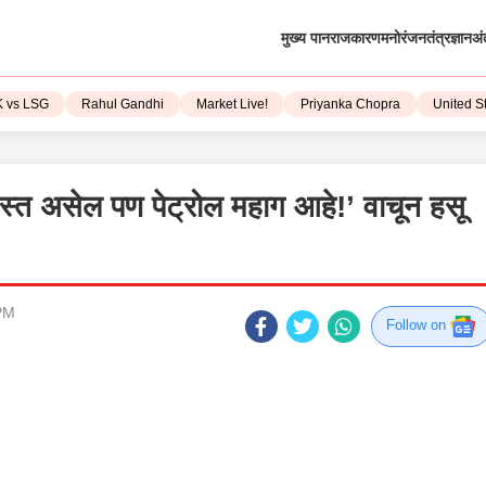
मुख्य पान
राजकारण
मनोरंजन
तंत्रज्ञान
अं
LSG
Rahul Gandhi
Market Live!
Priyanka Chopra
United State
्वस्त असेल पण पेट्रोल महाग आहे!’ वाचून हसू
PM
Follow on