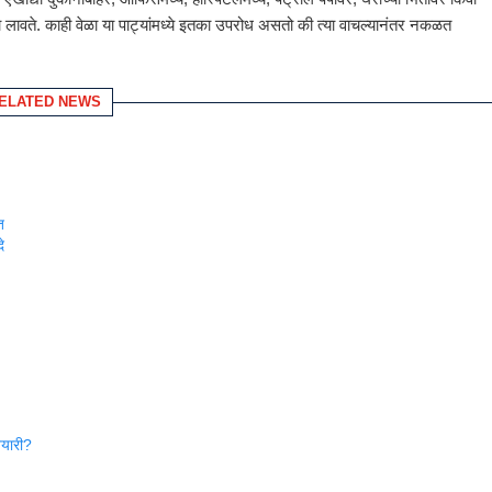
ावते. काही वेळा या पाट्यांमध्ये इतका उपरोध असतो की त्या वाचल्यानंतर नकळत
ELATED NEWS
त
े
तयारी?