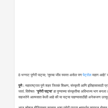
8 भन्नाट पुणेरी पाट्या; ‘तुमचा जीव स्वस्त असेल पण
पेट्रोल
महाग आहे!’ 
पुणे :
महाराष्ट्रात पुणे शहर जितकं शिक्षण, संस्कृती आणि इतिहासासाठी प
जातं. विशेषतः
‘पुणेरी पाट्या’
हा पुण्याच्या संस्कृतीचा अविभाज्य भाग बनला 
सहजतेने आत्मसात केली आहे की या पाट्या पाहण्यासाठीही अनेकजण उत्
आज सोशल मीडियाच्या काळात अशा पुणेरी पाट्या क्षणार्धात व्हायरल होतात. ए