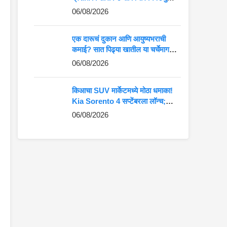
कमान?
06/08/2026
एक दारूचं दुकान आणि आयुष्यभराची
कमाई? सात पिढ्या खातील या चर्चेमागचं
खरं गणित जाणून घ्या
06/08/2026
किआचा SUV मार्केटमध्ये मोठा धमाका!
Kia Sorento 4 सप्टेंबरला लॉन्च;
Fortuner-Kodiaq ला देणार थेट
06/08/2026
टक्कर