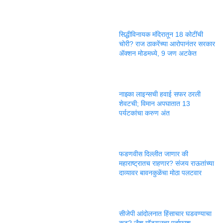
सिद्धीविनायक मंदिरातून 18 कोटींची
चोरी? राज ठाकरेंच्या आरोपानंतर सरकार
ॲक्शन मोडमध्ये, 9 जण अटकेत
नाझ्का लाइन्सची हवाई सफर ठरली
शेवटची; विमान अपघातात 13
पर्यटकांचा करुण अंत
फडणवीस दिल्लीत जाणार की
महाराष्ट्रातच राहणार? संजय राऊतांच्या
दाव्यावर बावनकुळेंचा मोठा पलटवार
सीजेपी आंदोलनात हिंसाचार घडवण्याचा
कट? जैश मॉड्यूलचा पर्दाफाश,