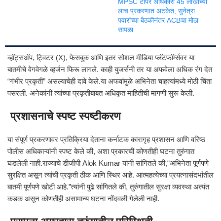
MPSC टॉपर अधिकारी 45 लाखांच्या
लाच प्रकरणात अटकेत; सुनेत्रा
पवारांच्या बैठकीनंतर ACBचा मोठा
सापळा
व्हॉट्सअ‍ॅप, ट्विटर (X), फेसबुक आणि इतर सोशल मीडिया प्लॅटफॉर्म्सवर या
बातमीचे वेगवेगळे व्हर्जन फिरू लागले. काही युजर्सनी तर या अफवेला अधिक रंग देत
“गंभीर प्रकृती” असल्याचेही दावे केले.या अफवांमुळे अभिनेता चाहत्यांमध्ये मोठी चिंता
पसरली. अनेकांनी त्यांच्या प्रकृतीबाबत अधिकृत माहितीची मागणी सुरू केली.
प्रशासनाचे स्पष्ट स्पष्टीकरण
या संपूर्ण प्रकरणावर प्रतिक्रिया देताना कर्नाटक कारागृह प्रशासन आणि वरिष्ठ
पोलीस अधिकाऱ्यांनी स्पष्ट केले की, अशा प्रकारची कोणतीही घटना तुरुंगात
घडलेली नाही.राज्याचे डीजीपी
Alok Kumar
यांनी सांगितले की,“अभिनेता पूर्णपणे
सुरक्षित असून त्यांची प्रकृती ठीक आणि स्थिर आहे. आत्महत्येच्या प्रयत्नासंदर्भातील
बातमी पूर्णपणे खोटी आहे.”त्यांनी पुढे सांगितले की, तुरुंगातील सुरक्षा व्यवस्था अत्यंत
कडक असून कोणतीही असामान्य घटना नोंदवली गेलेली नाही.