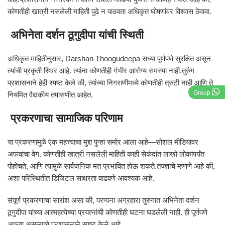
कोणतीही खात्री नसलेली माहिती पुढे न पाठवता अधिकृत घोषणांवर विश्वास ठेवावा.
अभिनेता दर्शन ठूगुदीपा यांची स्थिती
अधिकृत माहितीनुसार,
Darshan Thoogudeepa
सध्या पूर्णपणे सुरक्षित असून
त्यांची प्रकृती स्थिर आहे. त्यांना कोणतीही गंभीर आरोग्य समस्या नाही.तुरुंग
प्रशासनाने हेही स्पष्ट केले की, त्यांच्या निगराणीमध्ये कोणतीही त्रुटी नाही आणि ते
Group
नियमित वैद्यकीय तपासणीत आहेत.
प्रकरणाचा सामाजिक परिणाम
या प्रकरणामुळे एक महत्त्वाचा मुद्दा पुन्हा समोर आला आहे—सोशल मीडियावर
अफवांचा वेग. कोणतीही खात्री नसलेली माहिती काही सेकंदांत लाखो लोकांपर्यंत
पोहोचते, आणि त्यामुळे सार्वजनिक मत प्रभावित होऊ शकते.तज्ज्ञांचे म्हणणे आहे की,
अशा परिस्थितीत डिजिटल साक्षरता वाढवणे आवश्यक आहे.
संपूर्ण प्रकरणाचा सारांश असा की, परप्पना अग्रहारा तुरुंगात अभिनेता दर्शन
ठूगुदीपा यांच्या आत्महत्येच्या प्रयत्नांची कोणतीही घटना घडलेली नाही. ही पूर्णपणे
अफवा असल्याचे प्रशासनाने स्पष्ट केले आहे.