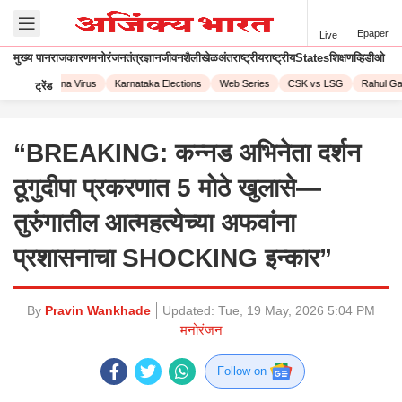
Epaper
Live
मुख्य पान
राजकारण
मनोरंजन
तंत्रज्ञान
जीवनशैली
खेळ
अंतराष्ट्रीय
राष्ट्रीय
States
शिक्षण
व्हिडीओ
023
Corona Virus
Karnataka Elections
Web Series
CSK vs LSG
Rahul Gand
ट्रेंड
“BREAKING: कन्नड अभिनेता दर्शन
ठूगुदीपा प्रकरणात 5 मोठे खुलासे—
तुरुंगातील आत्महत्येच्या अफवांना
प्रशासनाचा SHOCKING इन्कार”
By
Pravin Wankhade
Updated:
Tue, 19 May, 2026 5:04 PM
मनोरंजन
Follow on