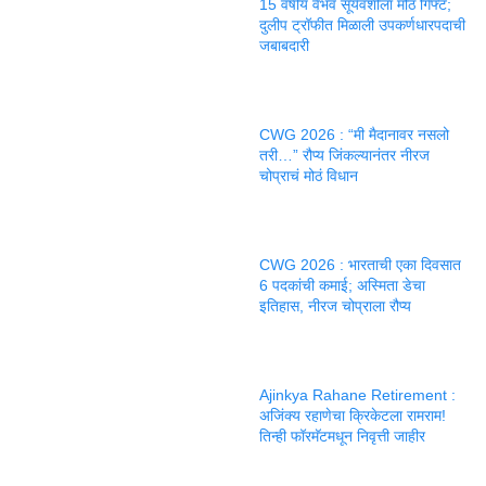
15 वर्षीय वैभव सूर्यवंशीला मोठं गिफ्ट;
दुलीप ट्रॉफीत मिळाली उपकर्णधारपदाची
जबाबदारी
CWG 2026 : “मी मैदानावर नसलो
तरी…” रौप्य जिंकल्यानंतर नीरज
चोप्राचं मोठं विधान
CWG 2026 : भारताची एका दिवसात
6 पदकांची कमाई; अस्मिता डेचा
इतिहास, नीरज चोप्राला रौप्य
Ajinkya Rahane Retirement :
अजिंक्य रहाणेचा क्रिकेटला रामराम!
तिन्ही फॉरमॅटमधून निवृत्ती जाहीर