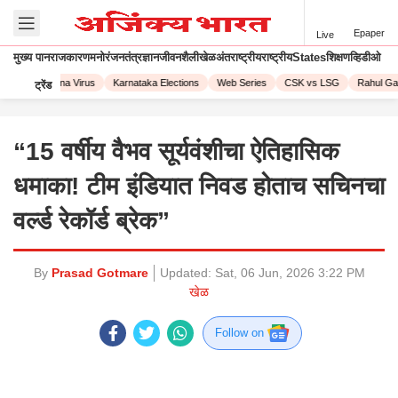
Epaper
Live
मुख्य पान
राजकारण
मनोरंजन
तंत्रज्ञान
जीवनशैली
खेळ
अंतराष्ट्रीय
राष्ट्रीय
States
शिक्षण
व्हिडीओ
023
Corona Virus
Karnataka Elections
Web Series
CSK vs LSG
Rahul Gand
ट्रेंड
“15 वर्षीय वैभव सूर्यवंशीचा ऐतिहासिक
धमाका! टीम इंडियात निवड होताच सचिनचा
वर्ल्ड रेकॉर्ड ब्रेक”
By
Prasad Gotmare
Updated:
Sat, 06 Jun, 2026 3:22 PM
खेळ
Follow on