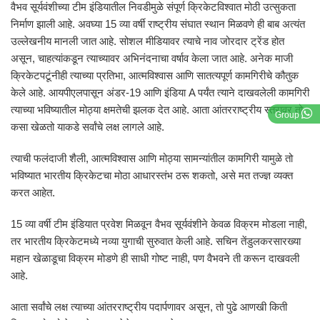
वैभव सूर्यवंशीच्या टीम इंडियातील निवडीमुळे संपूर्ण क्रिकेटविश्वात मोठी उत्सुकता
निर्माण झाली आहे. अवघ्या 15 व्या वर्षी राष्ट्रीय संघात स्थान मिळवणे ही बाब अत्यंत
उल्लेखनीय मानली जात आहे. सोशल मीडियावर त्याचे नाव जोरदार ट्रेंड होत
असून, चाहत्यांकडून त्याच्यावर अभिनंदनाचा वर्षाव केला जात आहे. अनेक माजी
क्रिकेटपटूंनीही त्याच्या प्रतिभा, आत्मविश्वास आणि सातत्यपूर्ण कामगिरीचे कौतुक
केले आहे. आयपीएलपासून अंडर-19 आणि इंडिया A पर्यंत त्याने दाखवलेली कामगिरी
त्याच्या भविष्यातील मोठ्या क्षमतेची झलक देत आहे. आता आंतरराष्ट्रीय स्तरावर तो
Group
कसा खेळतो याकडे सर्वांचे लक्ष लागले आहे.
त्याची फलंदाजी शैली, आत्मविश्वास आणि मोठ्या सामन्यांतील कामगिरी यामुळे तो
भविष्यात भारतीय क्रिकेटचा मोठा आधारस्तंभ ठरू शकतो, असे मत तज्ज्ञ व्यक्त
करत आहेत.
15 व्या वर्षी टीम इंडियात प्रवेश मिळवून वैभव सूर्यवंशीने केवळ विक्रम मोडला नाही,
तर भारतीय क्रिकेटमध्ये नव्या युगाची सुरुवात केली आहे. सचिन तेंडुलकरसारख्या
महान खेळाडूचा विक्रम मोडणे ही साधी गोष्ट नाही, पण वैभवने ती करून दाखवली
आहे.
आता सर्वांचे लक्ष त्याच्या आंतरराष्ट्रीय पदार्पणावर असून, तो पुढे आणखी किती