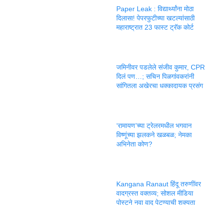
Paper Leak : विद्यार्थ्यांना मोठा
दिलासा! पेपरफुटीच्या खटल्यांसाठी
महाराष्ट्रात 23 फास्ट ट्रॅक कोर्ट
जमिनीवर पडलेले संजीव कुमार, CPR
दिलं पण…; सचिन पिळगांवकरांनी
सांगितला अखेरचा धक्कादायक प्रसंग
‘रामायण’च्या ट्रेलरमधील भगवान
विष्णूंच्या झलकने खळबळ; नेमका
अभिनेता कोण?
Kangana Ranaut हिंदू तरुणींवर
वादग्रस्त वक्तव्य; सोशल मीडिया
पोस्टने नवा वाद पेटण्याची शक्यता