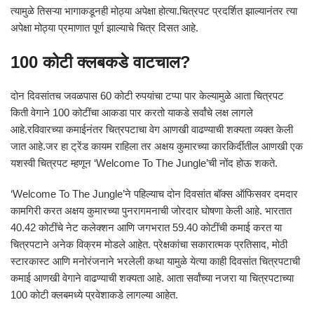
त्यामुळे तिसऱ्या भागाकडूनही मोठ्या अपेक्षा होत्या.चित्रपट प्रदर्शित झाल्यानंतर त्या
अपेक्षा मोठ्या प्रमाणात पूर्ण झाल्याचे चित्र दिसत आहे.
100 कोटी क्लबकडे वाटचाल?
दोन दिवसांतच जवळपास 60 कोटी रुपयांचा टप्पा पार केल्यामुळे आता चित्रपट
किती वेगाने 100 कोटींचा आकडा पार करतो याकडे सर्वांचे लक्ष लागले
आहे.रविवारच्या कमाईनंतर चित्रपटाचा वेग आणखी वाढण्याची शक्यता व्यक्त केली
जात आहे.जर हा ट्रेंड कायम राहिला तर अक्षय कुमारच्या कारकिर्दीतील आणखी एक
यशस्वी चित्रपट म्हणून ‘Welcome To The Jungle’ची नोंद होऊ शकते.
‘Welcome To The Jungle’ने पहिल्याच दोन दिवसांत बॉक्स ऑफिसवर दमदार
कामगिरी करत अक्षय कुमारच्या पुनरागमनाची जोरदार घोषणा केली आहे. भारतात
40.42 कोटींचे नेट कलेक्शन आणि जगभरात 59.40 कोटींची कमाई करत या
चित्रपटाने अनेक विक्रम मोडले आहेत. प्रेक्षकांचा सकारात्मक प्रतिसाद, मोठी
स्टारकास्ट आणि मनोरंजनाने भरलेली कथा यामुळे येत्या काही दिवसांत चित्रपटाची
कमाई आणखी वेगाने वाढण्याची शक्यता आहे. आता सर्वांच्या नजरा या चित्रपटाच्या
100 कोटी क्लबमध्ये प्रवेशाकडे लागल्या आहेत.