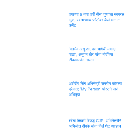
वयाच्या 67व्या वर्षी नीना गुप्तांचा ग्लॅमरस
लूक, स्वतःच्याच फोटोवर केलं भन्नाट
कमेंट
‘मतभेद असू द्या, पण भाषेची मर्यादा
पाळा’; अनुपम खेर यांचा मोदींच्या
टीकाकारांना सल्ला
अर्शदीप सिंग अभिनेत्री समरीन कौरच्या
प्रेमात; ‘My Person’ पोस्टने नातं
अधिकृत
श्वेता तिवारी विरुद्ध CJP! अभिनेत्रीने
अभिजीत दीपके यांना दिलं थेट आव्हान