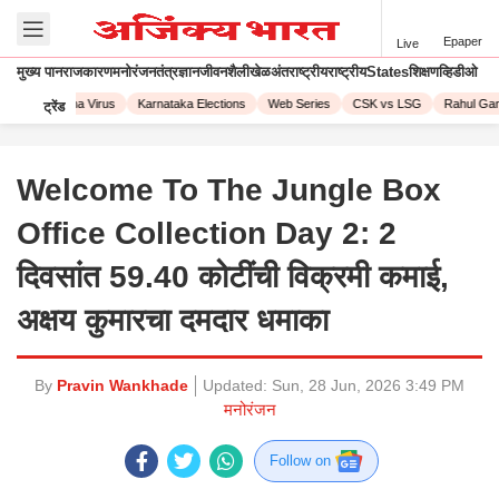
Epaper
Live
मुख्य पान
राजकारण
मनोरंजन
तंत्रज्ञान
जीवनशैली
खेळ
अंतराष्ट्रीय
राष्ट्रीय
States
शिक्षण
व्हिडीओ
23
Corona Virus
Karnataka Elections
Web Series
CSK vs LSG
Rahul Gandh
ट्रेंड
Welcome To The Jungle Box
Office Collection Day 2: 2
दिवसांत 59.40 कोटींची विक्रमी कमाई,
अक्षय कुमारचा दमदार धमाका
By
Pravin Wankhade
Updated:
Sun, 28 Jun, 2026 3:49 PM
मनोरंजन
Follow on