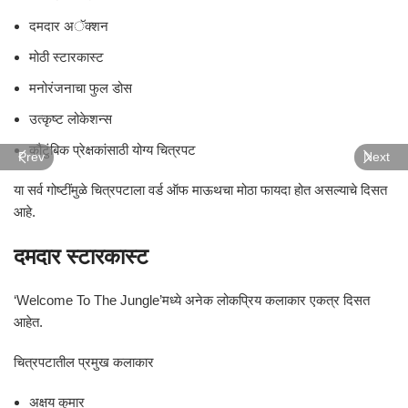
दमदार अॅक्शन
मोठी स्टारकास्ट
मनोरंजनाचा फुल डोस
उत्कृष्ट लोकेशन्स
कौटुंबिक प्रेक्षकांसाठी योग्य चित्रपट
Prev
Next
या सर्व गोष्टींमुळे चित्रपटाला वर्ड ऑफ माऊथचा मोठा फायदा होत असल्याचे दिसत
आहे.
दमदार स्टारकास्ट
‘Welcome To The Jungle’मध्ये अनेक लोकप्रिय कलाकार एकत्र दिसत
आहेत.
चित्रपटातील प्रमुख कलाकार
अक्षय कुमार