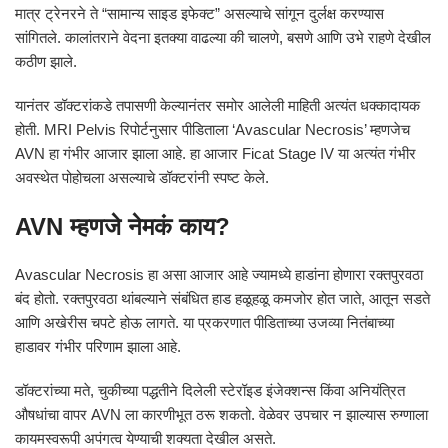
मात्र ट्रेनरने ते “सामान्य साइड इफेक्ट” असल्याचे सांगून दुर्लक्ष करण्यास
सांगितले. कालांतराने वेदना इतक्या वाढल्या की चालणे, बसणे आणि उभे राहणे देखील
कठीण झाले.
यानंतर डॉक्टरांकडे तपासणी केल्यानंतर समोर आलेली माहिती अत्यंत धक्कादायक
होती. MRI Pelvis रिपोर्टनुसार पीडिताला ‘Avascular Necrosis’ म्हणजेच
AVN हा गंभीर आजार झाला आहे. हा आजार Ficat Stage IV या अत्यंत गंभीर
अवस्थेत पोहोचला असल्याचे डॉक्टरांनी स्पष्ट केले.
AVN म्हणजे नेमकं काय?
Avascular Necrosis हा असा आजार आहे ज्यामध्ये हाडांना होणारा रक्तपुरवठा
बंद होतो. रक्तपुरवठा थांबल्याने संबंधित हाड हळूहळू कमजोर होत जाते, आतून सडते
आणि अखेरीस चपटे होऊ लागते. या प्रकरणात पीडिताच्या उजव्या नितंबाच्या
हाडावर गंभीर परिणाम झाला आहे.
डॉक्टरांच्या मते, चुकीच्या पद्धतीने दिलेली स्टेरॉइड इंजेक्शन्स किंवा अनियंत्रित
औषधांचा वापर AVN ला कारणीभूत ठरू शकतो. वेळेवर उपचार न झाल्यास रुग्णाला
कायमस्वरूपी अपंगत्व येण्याची शक्यता देखील असते.