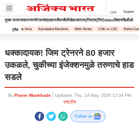
Epaper
Live
मुख्य पान
राजकारण
मनोरंजन
तंत्रज्ञान
जीवनशैली
खेळ
अंतराष्ट्रीय
राष्ट्रीय
States
शिक्षण
व्हिडीओ
23
Corona Virus
Karnataka Elections
Web Series
CSK vs LSG
Rahul Gand
ट्रेंड
धक्कादायक! जिम ट्रेनरने 80 हजार
उकळले, चुकीच्या इंजेक्शनमुळे तरुणाचे हाड
सडले
By
Pravin Wankhade
Updated:
Thu, 14 May, 2026 12:34 PM
राष्ट्रीय
Follow on