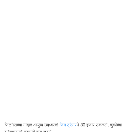
फिटनेसच्या नादात आयुष्य उद्ध्वस्त!
जिम ट्रेनर
ने 80 हजार उकळले, चुकीच्या
इंजेक्शनमुळे तरुणाचे हाड सडले