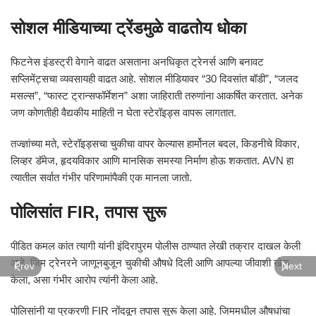
सोशल मीडियाच्या ट्रेंडमुळे वाढतोय धोका
फिटनेस इंडस्ट्री वेगाने वाढत असताना अनधिकृत ट्रेनर्स आणि बनावट
सप्लिमेंट्सचा व्यवसायही वाढत आहे. सोशल मीडियावर “30 दिवसांत बॉडी”, “जलद
मसल्स”, “फास्ट ट्रान्सफॉर्मेशन” अशा जाहिराती तरुणांना आकर्षित करतात. अनेक
जण कोणतीही वैद्यकीय माहिती न घेता स्टेरॉइड्स वापरू लागतात.
तज्ज्ञांच्या मते, स्टेरॉइड्सचा चुकीचा वापर केल्यास हार्मोनल बदल, किडनीचे विकार,
लिव्हर डॅमेज, हृदयविकार आणि मानसिक समस्या निर्माण होऊ शकतात. AVN हा
त्यातील सर्वात गंभीर परिणामांपैकी एक मानला जातो.
पोलिसांत FIR, तपास सुरू
पीडित कमल कांत त्यागी यांनी इंदिरापुरम पोलीस ठाण्यात लेखी तक्रार दाखल केली
आहे. जिम ट्रेनरने जाणूनबुजून चुकीची औषधे दिली आणि आपल्या जीवाशी खेळ
Prev
Next
केला, असा गंभीर आरोप त्यांनी केला आहे.
पोलिसांनी या प्रकरणी FIR नोंदवून तपास सुरू केला आहे. जिममधील औषधांचा