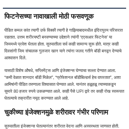
फिटनेसच्या नावाखाली मोठी फसवणूक
पीडित कमल कांत त्यागी उर्फ विक्की त्यागी हे गाझियाबादमधील इंदिरापुरम परिसरात
राहतात. उत्तम शरीरयष्टी बनवण्याच्या उद्देशाने त्यांनी ‘एएसआर फिटनेस’ या
जिममध्ये प्रवेश घेतला होता. सुरुवातीला सर्व काही सामान्य सुरू होते. मात्र काही
दिवसांनी जिम संचालक गुलजार खान याने त्यांना जलद गतीने बॉडी बनवून देण्याचे
आश्वासन दिले.
यासाठी विशेष औषधे, सप्लिमेंट्स आणि इंजेक्शन्स घेण्याचा सल्ला देण्यात आला.
“कमी वेळात शानदार बॉडी मिळेल”, “प्रोफेशनल बॉडीबिल्डर्स हेच वापरतात”, अशा
आमिषांनी पीडित तरुणाला विश्वासात घेण्यात आले. यानंतर हळूहळू त्याच्याकडून
सुमारे 80 हजार रुपये उकळण्यात आले. काही पैसे UPI द्वारे तर काही रोख स्वरूपात
घेतल्याचे तक्रारीत नमूद करण्यात आले आहे.
चुकीच्या इंजेक्शनमुळे शरीरावर गंभीर परिणाम
सुरुवातीला इंजेक्शन्स घेतल्यानंतर शरीरात वेदना आणि अस्वस्थता जाणवत होती.