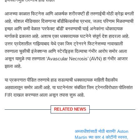
आजच्या काळात फिटनेस आणि आकर्षक शरीरयष्टी ही तरुणाईची मोठी क्रेझ बनली
आहे. सोशल मीडियावर दिसणाऱ्या बॉडीबिल्डर्सचा प्रभाव, जलद परिणाम मिळवण्याची
इच्छा आणि कमी वेळात ‘परफेक्ट बॉडी’ बनवण्याची घाई अनेकांना धोकादायक
मार्गाकडे ढकलत आहे. अशाच एका धक्कादायक घटनेने संपूर्ण देश हादरला आहे.
उत्तर प्रदेशातील गाझियाबाद येथे एका जिम ट्रेनरने फिटनेसच्या नावाखाली
तरुणाला चुकीची इंजेक्शन्स आणि स्टेरॉइड्स दिल्याचा गंभीर आरोप समोर आला
असून यामुळे त्या तरुणाला ‘Avascular Necrosis’ (AVN) हा गंभीर आजार
झाला आहे.
या प्रकरणात पीडित तरुणाचे हाड सडल्याची धक्कादायक माहिती वैद्यकीय
अहवालातून समोर आली आहे. या घटनेनंतर संबंधित जिम ट्रेनरविरोधात पोलिसांत
FIR दाखल करण्यात आला असून तपास सुरू आहे.
RELATED NEWS
अब्जाधीशांसाठी मोठी बातमी! Aston
Martin च्या कार 4 कोटींनी स्वस्त,