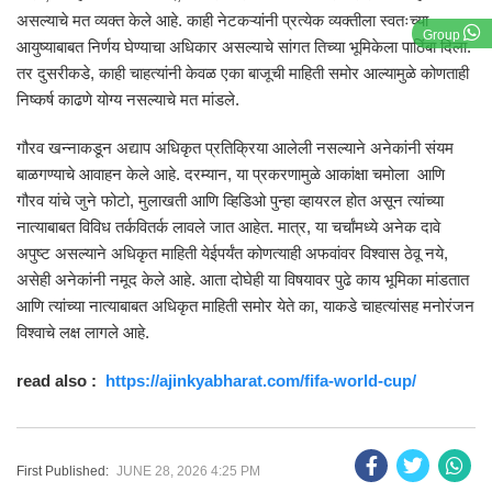
असल्याचे मत व्यक्त केले आहे. काही नेटकऱ्यांनी प्रत्येक व्यक्तीला स्वतःच्या
Group
आयुष्याबाबत निर्णय घेण्याचा अधिकार असल्याचे सांगत तिच्या भूमिकेला पाठिंबा दिला.
तर दुसरीकडे, काही चाहत्यांनी केवळ एका बाजूची माहिती समोर आल्यामुळे कोणताही
निष्कर्ष काढणे योग्य नसल्याचे मत मांडले.
गौरव खन्नाकडून अद्याप अधिकृत प्रतिक्रिया आलेली नसल्याने अनेकांनी संयम
बाळगण्याचे आवाहन केले आहे. दरम्यान, या प्रकरणामुळे आकांक्षा चमोला आणि
गौरव यांचे जुने फोटो, मुलाखती आणि व्हिडिओ पुन्हा व्हायरल होत असून त्यांच्या
नात्याबाबत विविध तर्कवितर्क लावले जात आहेत. मात्र, या चर्चांमध्ये अनेक दावे
अपुष्ट असल्याने अधिकृत माहिती येईपर्यंत कोणत्याही अफवांवर विश्वास ठेवू नये,
असेही अनेकांनी नमूद केले आहे. आता दोघेही या विषयावर पुढे काय भूमिका मांडतात
आणि त्यांच्या नात्याबाबत अधिकृत माहिती समोर येते का, याकडे चाहत्यांसह मनोरंजन
विश्वाचे लक्ष लागले आहे.
read also :
https://ajinkyabharat.com/fifa-world-cup/
First Published:
JUNE 28, 2026 4:25 PM