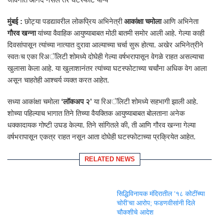
मुंबई :
छोट्या पडद्यावरील लोकप्रिय अभिनेत्री
आकांक्षा चमोला
आणि अभिनेता
गौरव खन्ना
यांच्या वैवाहिक आयुष्याबाबत मोठी बातमी समोर आली आहे. गेल्या काही
दिवसांपासून त्यांच्या नात्यात दुरावा आल्याच्या चर्चा सुरू होत्या. अखेर अभिनेत्रीने
स्वतःच एका रिअॅलिटी शोमध्ये दोघेही गेल्या वर्षभरापासून वेगळे राहत असल्याचा
खुलासा केला आहे. या खुलाशानंतर त्यांच्या घटस्फोटाच्या चर्चांना अधिक वेग आला
असून चाहतेही आश्चर्य व्यक्त करत आहेत.
सध्या आकांक्षा चमोला
‘लॉकअप २’
या रिअॅलिटी शोमध्ये सहभागी झाली आहे.
शोच्या पहिल्याच भागात तिने तिच्या वैयक्तिक आयुष्याबाबत बोलताना अनेक
धक्कादायक गोष्टी उघड केल्या. तिने सांगितले की, ती आणि गौरव खन्ना गेल्या
वर्षभरापासून एकत्र राहत नसून आता दोघेही घटस्फोटाच्या प्रक्रियेत आहेत.
RELATED NEWS
सिद्धिविनायक मंदिरातील ‘१८ कोटींच्या
चोरी’चा आरोप; फडणवीसांनी दिले
चौकशीचे आदेश