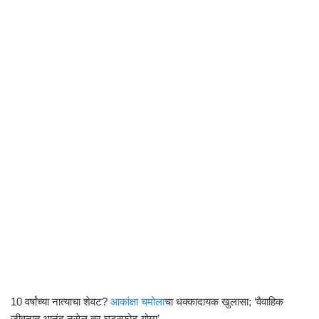
10 वर्षांच्या नात्याचा शेवट?
आकांक्षा चमोला
चा धक्कादायक खुलासा; ‘वैवाहिक
जीवनात आनंद नसेल तर घटस्फोट योग्य’