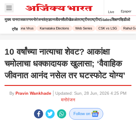
Epaper
Live
मुख्य पान
राजकारण
मनोरंजन
तंत्रज्ञान
जीवनशैली
खेळ
अंतराष्ट्रीय
राष्ट्रीय
States
शिक्षण
व्हिडीओ
2023
Corona Virus
Karnataka Elections
Web Series
CSK vs LSG
Rahul Gan
ट्रेंड
10 वर्षांच्या नात्याचा शेवट? आकांक्षा
चमोलाचा धक्कादायक खुलासा; ‘वैवाहिक
जीवनात आनंद नसेल तर घटस्फोट योग्य’
By
Pravin Wankhade
Updated:
Sun, 28 Jun, 2026 4:25 PM
मनोरंजन
Follow on