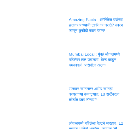
Amazing Facts : अमेरिकेत घरांच्या
छतावर पाण्याची टाकी का नसते? कारण
जाणून तुम्हीही व्हाल हैराण!
Mumbai Local : मुंबई लोकलमध्ये
महिलेवर हात उचलला, बेल्ट काढून
धमकावलं; आरोपीला अटक
सलमान खाननंतर आमिर खानही
कायद्याच्या कचाट्यात; 18 सप्टेंबरला
कोर्टात काय होणार?
लोकलमध्ये महिलेला बेल्टने मारहाण, 12
तासांत आरोपी अटकेत; म्हणाला ‘ती