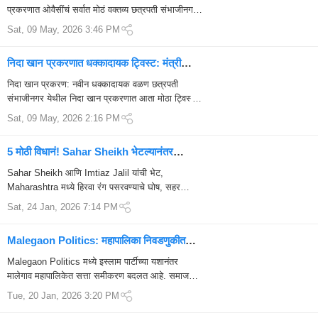
प्रकरणात ओवैसींचं सर्वात मोठं वक्तव्य छत्रपती संभाजीनगर
येथे आयोजित करण्यात आलेल्या पत्रकार परिषदेत AIM...
Sat, 09 May, 2026 3:46 PM
निदा खान प्रकरणात धक्कादायक ट्विस्ट: मंत्री
संजय शिरसाट यांची SIT चौकशीची मागणी
निदा खान प्रकरण: नवीन धक्कादायक वळण छत्रपती
संभाजीनगर येथील निदा खान प्रकरणात आता मोठा ट्विस्ट
समोर आला आहे. शिंदे गटाचे नेते आणि सामाजिक न्याय
Sat, 09 May, 2026 2:16 PM
मंत्र...
5 मोठी विधानं! Sahar Sheikh भेटल्यानंतर
Imtiaz Jalil यांचा महाराष्ट्रात हिरवा रंग
Sahar Sheikh आणि Imtiaz Jalil यांची भेट,
पसरवण्याचा घोष
Maharashtra मध्ये हिरवा रंग पसरवण्याचे घोष, सहर
शेखच्या विधानावर पोलिसांची नोटीस, आणि जलील यांचा
Sat, 24 Jan, 2026 7:14 PM
कडक इशार...
Malegaon Politics: महापालिका निवडणुकीत
धमाका! नव्या समीकरणांमुळे मालेगाव राजकारणात मोठा
Malegaon Politics मध्ये इस्लाम पार्टीच्या यशानंतर
बदल
मालेगाव महापालिकेत सत्ता समीकरण बदलत आहे. समाजवादी
पार्टी, एमआयएम आणि काँग्रेससह नव्या युती...
Tue, 20 Jan, 2026 3:20 PM