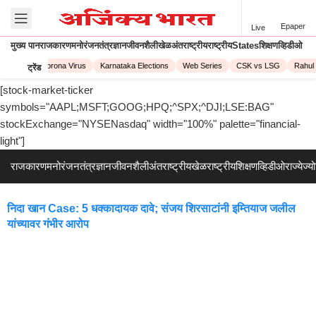
Epaper
Live
मुख्य पान
राजकारण
मनोरंजन
तंत्रज्ञान
जीवनशैली
खेळ
अंतराष्ट्रीय
राष्ट्रीय
States
शिक्षण
व्हिडीओ
PL 2023
Corona Virus
Karnataka Elections
Web Series
CSK vs LSG
Rahul 
ट्रेंड
[stock-market-ticker
symbols="AAPL;MSFT;GOOG;HPQ;^SPX;^DJI;LSE:BAG"
stockExchange="NYSENasdaq" width="100%" palette="financial-
light"]
राजकारण
मनोरंजन
तंत्रज्ञान
जीवनशैली
अंतराष्ट्रीय
खेळ
राष्ट्रीय
शिक्षण
व्हिडीओ
राज्ये
ज्य
निदा खान Case: 5 धक्कादायक दावे; संजय शिरसाटांनी इम्तियाज जलील
यांच्यावर गंभीर आरोप