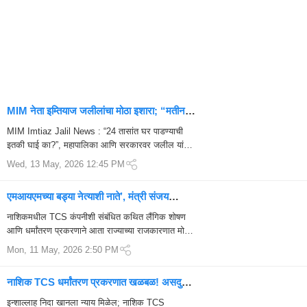
MIM नेता इम्तियाज जलीलांचा मोठा इशारा; “मतीन
पटेलांचे घर पुन्हा अलिशान बांधणार”
MIM Imtiaz Jalil News : “24 तासांत घर पाडण्याची
इतकी घाई का?”, महापालिका आणि सरकारवर जलील यांचा
जोरदार हल्लाबोल छत्रपती संभाजीनगरमध्ये एमआयएमचे
Wed, 13 May, 2026 12:45 PM
नगरसेवक ...
एमआयएमच्या बड्या नेत्याशी नाते’, मंत्री संजय
शिरसाटांचा खळबळजनक दावा
नाशिकमधील TCS कंपनीशी संबंधित कथित लैंगिक शोषण
आणि धर्मांतरण प्रकरणाने आता राज्याच्या राजकारणात मोठी
खळबळ उडवली आहे. या प्रकरणात फरार असलेली आरोपी
Mon, 11 May, 2026 2:50 PM
निदा खा...
नाशिक TCS धर्मांतरण प्रकरणात खळबळ! असदुद्दीन
ओवैसींचं धक्कादायक विधान चर्चेत
इन्शाल्लाह निदा खानला न्याय मिळेल; नाशिक TCS