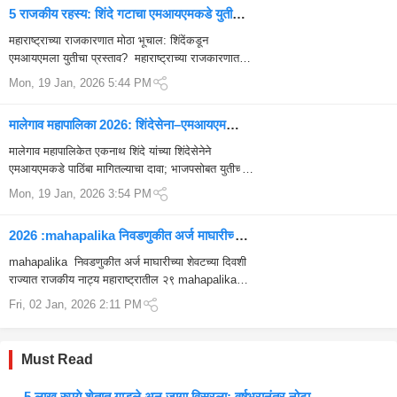
5 राजकीय रहस्य: शिंदे गटाचा एमआयएमकडे युतीसाठी
प्रस्ताव आणि नकार
महाराष्ट्राच्या राजकारणात मोठा भूचाल: शिंदेंकडून
एमआयएमला युतीचा प्रस्ताव? महाराष्ट्राच्या राजकारणात
महापालिका निवडणुकांनंतर एका नवीन वळणाचे संकेत दिसून
Mon, 19 Jan, 2026 5:44 PM
येत आहेत. महापालिका निवडण...
मालेगाव महापालिका 2026: शिंदेसेना–एमआयएम
युतीचा सनसनाटी दावा, राजकीय खळबळ
मालेगाव महापालिकेत एकनाथ शिंदे यांच्या शिंदेसेनेने
एमआयएमकडे पाठिंबा मागितल्याचा दावा; भाजपसोबत युतीच्या
चर्चेमुळे राजकीय वर्तुळात खळबळ उडाली आहे. ...
Mon, 19 Jan, 2026 3:54 PM
2026 :mahapalika निवडणुकीत अर्ज माघारीच्या
शेवटच्या दिवशी राज्यात राजकीय नाट्य
mahapalika निवडणुकीत अर्ज माघारीच्या शेवटच्या दिवशी
राज्यात राजकीय नाट्य महाराष्ट्रातील २९ mahapalika
साठी येत्या १५ जानेवारीला मतदान होणार आहे. य...
Fri, 02 Jan, 2026 2:11 PM
Must Read
5 लाख रुपये शेतात गाडले अन् जागा विसरला; वर्षभरानंतर नोटा