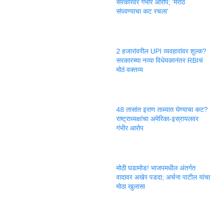
सरकारवर गंभीर आरोप; ‘मराठे
संपवण्याचा कट रचला’
2 हजारांवरील UPI व्यवहारांवर शुल्क?
सरकारच्या नव्या विधेयकानंतर RBIचं
मोठं वक्तव्य
48 तासांत इराण ताब्यात घेण्याचा कट?
राष्ट्राध्यक्षांचा अमेरिका-इस्रायलवर
गंभीर आरोप
मोठी घडामोड! भाजपमधील अंतर्गत
वादावर अखेर पडदा; अर्चना पाटील यांचा
मोठा खुलासा