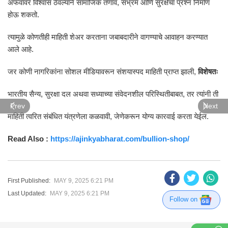
अफवांवर विश्वास ठेवल्याने सामाजिक तणाव, संभ्रम आणि सुरक्षेचा प्रश्न निर्माण
होऊ शकतो.
त्यामुळे कोणतीही माहिती शेअर करताना जबाबदारीने वागण्याचे आवाहन करण्यात
आले आहे.
जर कोणी नागरिकांना सोशल मीडियावरून संशयास्पद माहिती प्राप्त झाली,
विशेषतः
भारतीय सैन्य, सुरक्षा दल अथवा सध्याच्या संवेदनशील परिस्थितीबाबत, तर त्यांनी ती
Prev
Next
माहिती त्वरित संबंधित यंत्रणेला कळवावी, जेणेकरून योग्य कारवाई करता येईल.
Read Also :
https://ajinkyabharat.com/bullion-shop/
First Published:
MAY 9, 2025 6:21 PM
Last Updated:
MAY 9, 2025 6:21 PM
Follow on