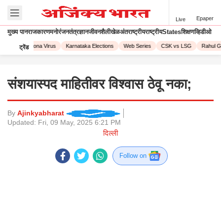
Epaper
Live
मुख्य पान
राजकारण
मनोरंजन
तंत्रज्ञान
जीवनशैली
खेळ
अंतराष्ट्रीय
राष्ट्रीय
States
शिक्षण
व्हिडीओ
 2023
Corona Virus
Karnataka Elections
Web Series
CSK vs LSG
Rahul Ga
ट्रेंड
संशयास्पद माहितीवर विश्वास ठेवू नका;
By
Ajinkyabharat
Updated:
Fri, 09 May, 2025 6:21 PM
दिल्ली
Follow on