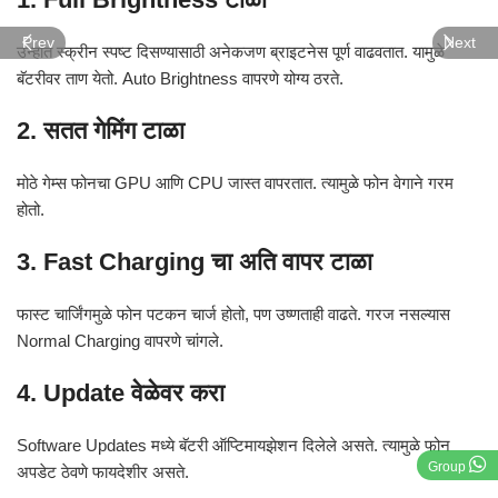
Prev
Next
उन्हात स्क्रीन स्पष्ट दिसण्यासाठी अनेकजण ब्राइटनेस पूर्ण वाढवतात. यामुळे
बॅटरीवर ताण येतो. Auto Brightness वापरणे योग्य ठरते.
2. सतत गेमिंग टाळा
मोठे गेम्स फोनचा GPU आणि CPU जास्त वापरतात. त्यामुळे फोन वेगाने गरम
होतो.
3. Fast Charging चा अति वापर टाळा
फास्ट चार्जिंगमुळे फोन पटकन चार्ज होतो, पण उष्णताही वाढते. गरज नसल्यास
Normal Charging वापरणे चांगले.
4. Update वेळेवर करा
Software Updates मध्ये बॅटरी ऑप्टिमायझेशन दिलेले असते. त्यामुळे फोन
Group
अपडेट ठेवणे फायदेशीर असते.