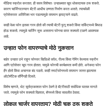
मीडिया स्क्रोल करतात. ही सवय विशेषतः उन्हाळ्यात खूप धोकादायक ठरू शकते.
कारण चार्जिंगदरम्यान बॅटरी आधीच उष्णता निर्माण करत असते. त्याचवेळी
प्रोसेसरवर अतिरिक्त भार पडल्यामुळे तापमान झपाट्याने वाढते.
काही वेळा फोन इतका गरम होतो की त्याची बॅटरी फुगू शकते किंवा सर्किटमध्ये बिघाड
होऊ शकतो. त्यामुळे चार्जिंग सुरू असताना फोनचा वापर शक्यतो टाळणे आवश्यक
आहे.
उन्हात फोन वापरण्याचे मोठे नुकसान
बाहेर उन्हात उभे राहून फोनवर व्हिडिओ कॉल, रील्स किंवा गेमिंग केल्यास स्क्रीन
आणि प्रोसेसर खूप गरम होतात. यामुळे फोनची कार्यक्षमता कमी होते. अनेकदा फोन
हँग होतो किंवा अचानक बंद पडतो. काही स्मार्टफोनमध्ये तापमान जास्त झाल्यास
ऑटोमॅटिक वॉर्निंगही दिसते.
विशेष म्हणजे, थेट सूर्यप्रकाशात फोन ठेवणे हे बॅटरीसाठी सर्वाधिक घातक मानले
जाते. त्यामुळे फोन शक्यतो खिशात, बॅगमध्ये किंवा सावलीत ठेवावा.
लोकल चार्जर वापरताय? मोठी चूक ठरू शकते