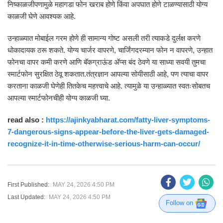
निष्काळजीपणामुळे महागडा फोन खराब होणे किंवा अपघात होणे टाळण्यासाठी योग्य
काळजी घेणे आवश्यक आहे.
उन्हाळ्यात मोबाईल गरम होणे ही सामान्य गोष्ट असली तरी त्याकडे दुर्लक्ष करणे
धोकादायक ठरू शकते. योग्य चार्जर वापरणे, चार्जिंगदरम्यान फोन न वापरणे, उन्हात
फोनचा वापर कमी करणे आणि बॅकग्राऊंड अ‍ॅप्स बंद ठेवणे या साध्या सवयी तुमचा
स्मार्टफोन सुरक्षित ठेवू शकतात.तंत्रज्ञान आपल्या सोयीसाठी आहे, पण त्याचा वापर
करताना काळजी घेणेही तितकेच महत्त्वाचे आहे. त्यामुळे या उन्हाळ्यात स्वतःसोबतच
आपल्या स्मार्टफोनचीही योग्य काळजी घ्या.
read also :
https://ajinkyabharat.com/fatty-liver-symptoms-
7-dangerous-signs-appear-before-the-liver-gets-damaged-
recognize-it-in-time-otherwise-serious-harm-can-occur/
First Published:
MAY 24, 2026 4:50 PM
Last Updated:
MAY 24, 2026 4:50 PM
Follow on