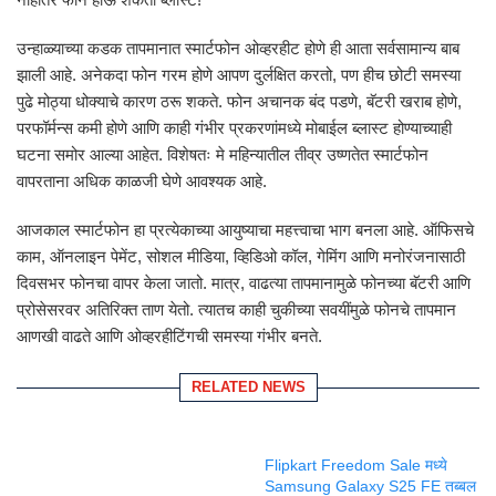
उन्हाळ्याच्या कडक तापमानात स्मार्टफोन ओव्हरहीट होणे ही आता सर्वसामान्य बाब
झाली आहे. अनेकदा फोन गरम होणे आपण दुर्लक्षित करतो, पण हीच छोटी समस्या
पुढे मोठ्या धोक्याचे कारण ठरू शकते. फोन अचानक बंद पडणे, बॅटरी खराब होणे,
परफॉर्मन्स कमी होणे आणि काही गंभीर प्रकरणांमध्ये मोबाईल ब्लास्ट होण्याच्याही
घटना समोर आल्या आहेत. विशेषतः मे महिन्यातील तीव्र उष्णतेत स्मार्टफोन
वापरताना अधिक काळजी घेणे आवश्यक आहे.
आजकाल स्मार्टफोन हा प्रत्येकाच्या आयुष्याचा महत्त्वाचा भाग बनला आहे. ऑफिसचे
काम, ऑनलाइन पेमेंट, सोशल मीडिया, व्हिडिओ कॉल, गेमिंग आणि मनोरंजनासाठी
दिवसभर फोनचा वापर केला जातो. मात्र, वाढत्या तापमानामुळे फोनच्या बॅटरी आणि
प्रोसेसरवर अतिरिक्त ताण येतो. त्यातच काही चुकीच्या सवयींमुळे फोनचे तापमान
आणखी वाढते आणि ओव्हरहीटिंगची समस्या गंभीर बनते.
RELATED NEWS
Flipkart Freedom Sale मध्ये
Samsung Galaxy S25 FE तब्बल