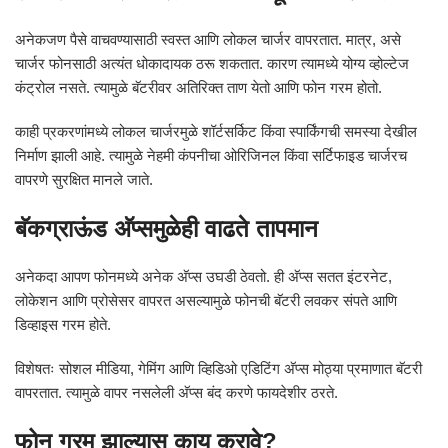
अनेकजण पैसे वाचवण्यासाठी स्वस्त आणि लोकल चार्जर वापरतात. मात्र, असे
चार्जर फोनसाठी अत्यंत धोकादायक ठरू शकतात. कारण त्यामध्ये योग्य व्होल्टेज
कंट्रोल नसते. त्यामुळे बॅटरीवर अतिरिक्त ताण येतो आणि फोन गरम होतो.
काही प्रकरणांमध्ये लोकल चार्जरमुळे शॉर्टसर्किट किंवा स्पार्किंगची समस्या देखील
निर्माण झाली आहे. त्यामुळे नेहमी कंपनीचा ओरिजिनल किंवा सर्टिफाइड चार्जरच
वापरणे सुरक्षित मानले जाते.
बॅकग्राऊंड अ‍ॅप्समुळेही वाढते तापमान
अनेकदा आपण फोनमध्ये अनेक अ‍ॅप्स उघडी ठेवतो. ही अ‍ॅप्स सतत इंटरनेट,
लोकेशन आणि प्रोसेसर वापरत असल्यामुळे फोनची बॅटरी लवकर संपते आणि
डिव्हाइस गरम होते.
विशेषतः सोशल मीडिया, गेमिंग आणि व्हिडिओ एडिटिंग अ‍ॅप्स मोठ्या प्रमाणात बॅटरी
वापरतात. त्यामुळे वापर नसलेली अ‍ॅप्स बंद करणे फायदेशीर ठरते.
फोन गरम झाल्यास काय करावे?