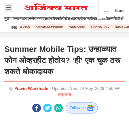
Epaper
Live
मुख्य पान
राजकारण
मनोरंजन
तंत्रज्ञान
जीवनशैली
खेळ
अंतराष्ट्रीय
राष्ट्रीय
States
शिक्षण
व्हिडीओ
23
Corona Virus
Karnataka Elections
Web Series
CSK vs LSG
Rahul Gandh
ट्रेंड
Summer Mobile Tips: उन्हाळ्यात
फोन ओव्हरहीट होतोय? ‘ही’ एक चूक ठरू
शकते धोकादायक
By
Pravin Wankhade
Updated:
Sun, 24 May, 2026 4:50 PM
तंत्रज्ञान
Follow on