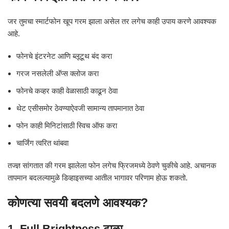
जर तुमचा स्मार्टफोन खूप गरम झाला असेल तर लगेच काही उपाय करणे आवश्यक
आहे.
फोनचे इंटरनेट आणि ब्लूटूथ बंद करा
गरज नसलेली अ‍ॅप्स क्लोज करा
फोनचे कव्हर काही वेळासाठी काढून ठेवा
थेट एसीसमोर ठेवण्याऐवजी सामान्य तापमानात ठेवा
फोन काही मिनिटांसाठी स्विच ऑफ करा
चार्जिंग त्वरित थांबवा
तज्ज्ञ सांगतात की गरम झालेला फोन लगेच फ्रिजमध्ये ठेवणे चुकीचे आहे. अचानक
तापमान बदलल्यामुळे डिव्हाइसच्या आतील भागावर परिणाम होऊ शकतो.
कोणत्या सवयी बदलणे आवश्यक?
1. Full Brightness टाळा