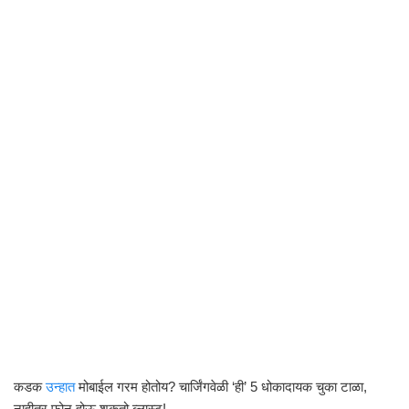
कडक
उन्हात
मोबाईल गरम होतोय? चार्जिंगवेळी ‘ही’ 5 धोकादायक चुका टाळा,
नाहीतर फोन होऊ शकतो ब्लास्ट!