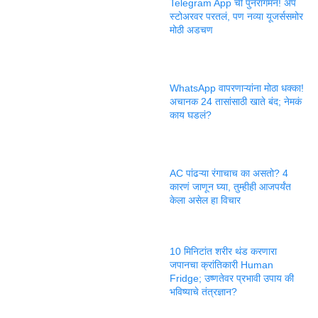
Telegram App ची पुनरागमन! ॲप
स्टोअरवर परतलं, पण नव्या यूजर्ससमोर
मोठी अडचण
WhatsApp वापरणाऱ्यांना मोठा धक्का!
अचानक 24 तासांसाठी खाते बंद; नेमकं
काय घडलं?
AC पांढऱ्या रंगाचाच का असतो? 4
कारणं जाणून घ्या, तुम्हीही आजपर्यंत
केला असेल हा विचार
10 मिनिटांत शरीर थंड करणारा
जपानचा क्रांतिकारी Human
Fridge; उष्णतेवर प्रभावी उपाय की
भविष्याचे तंत्रज्ञान?