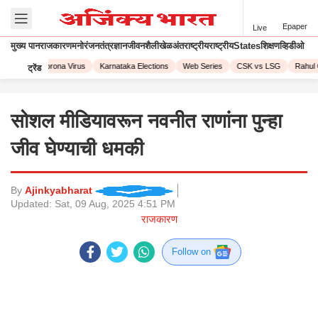
Epaper
Live
मुख्य पान
राजकारण
मनोरंजन
तंत्रज्ञान
जीवनशैली
खेळ
अंतराष्ट्रीय
राष्ट्रीय
States
शिक्षण
व्हिडीओ
L 2023
Corona Virus
Karnataka Elections
Web Series
CSK vs LSG
Rahul 
ट्रेंड
सोशल मीडियावरून नवनीत राणांना पुन्हा
जीव घेण्याची धमकी
By
Ajinkyabharat
Updated:
Sat, 09 Aug, 2025 4:51 PM
राजकारण
Follow on