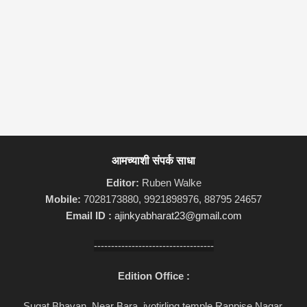
आमच्याशी संपर्क साधा
Editor:
Ruben Walke
Mobile:
7028173880, 9921898976, 88795 24657
Email ID :
ajinkyabharat23@gmail.com
-----------------------------------
Edition Office :
Sugat Bhavan, Near Bara, jyotirling temple,Ranpise Nagar,