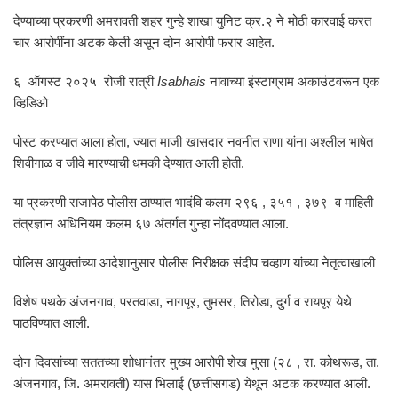
देण्याच्या प्रकरणी अमरावती शहर गुन्हे शाखा युनिट क्र.२ ने मोठी कारवाई करत
चार आरोपींना अटक केली असून दोन आरोपी फरार आहेत.
६ ऑगस्ट २०२५ रोजी रात्री
Isabhais
नावाच्या इंस्टाग्राम अकाउंटवरून एक
व्हिडिओ
पोस्ट करण्यात आला होता, ज्यात माजी खासदार नवनीत राणा यांना अश्लील भाषेत
शिवीगाळ व जीवे मारण्याची धमकी देण्यात आली होती.
या प्रकरणी राजापेठ पोलीस ठाण्यात भादंवि कलम २९६ , ३५१ , ३७९ व माहिती
तंत्रज्ञान अधिनियम कलम ६७ अंतर्गत गुन्हा नोंदवण्यात आला.
पोलिस आयुक्तांच्या आदेशानुसार पोलीस निरीक्षक संदीप चव्हाण यांच्या नेतृत्वाखाली
विशेष पथके अंजनगाव, परतवाडा, नागपूर, तुमसर, तिरोडा, दुर्ग व रायपूर येथे
पाठविण्यात आली.
दोन दिवसांच्या सततच्या शोधानंतर मुख्य आरोपी शेख मुसा (२८ , रा. कोथरूड, ता.
अंजनगाव, जि. अमरावती) यास भिलाई (छत्तीसगड) येथून अटक करण्यात आली.