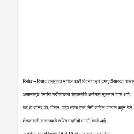
रिसोड
– रिसोड तालुक्यात मागील काही दिवसांपासून ढगफुटीसारखा पाऊस
असल्यामुळे पैनगंगा नदीकाठच्या शेतकऱ्यांचे अतोनात नुकसान झाले आहे.
यामध्ये सोलर पंप, मोटार, पाईप तसेच इतर शेती साहित्य पाण्यात वाहून गेले
शेतकऱ्यांनी शासनाकडे त्वरित मदतीची मागणी केली आहे.
खडकी सदार परिसरात 16 ते 18 ऑगस्ट दरम्यान झालेल्या