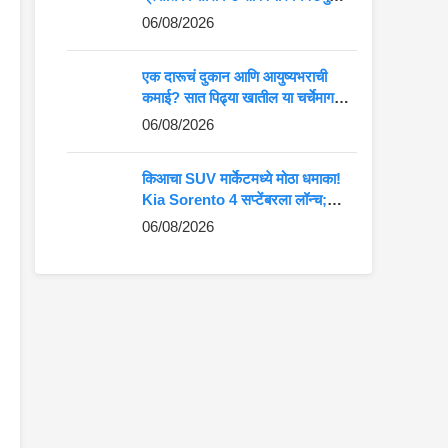
कमान?
06/08/2026
एक दारूचं दुकान आणि आयुष्यभराची
कमाई? सात पिढ्या खातील या चर्चेमागचं
खरं गणित जाणून घ्या
06/08/2026
किआचा SUV मार्केटमध्ये मोठा धमाका!
Kia Sorento 4 सप्टेंबरला लॉन्च;
Fortuner-Kodiaq ला देणार थेट
06/08/2026
टक्कर