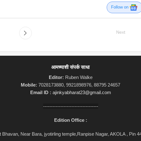
Follow on
Next
आमच्याशी संपर्क साधा
Editor:
Ruben Walke
Mobile:
7028173880, 9921898976, 88795 24657
Email ID :
ajinkyabharat23@gmail.com
-----------------------------------
Edition Office :
 Bhavan, Near Bara, jyotirling temple,Ranpise Nagar, AKOLA , Pin 