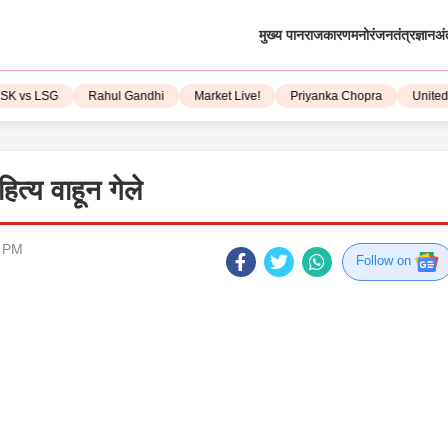
मुख्य पान
राजकारण
मनोरंजन
तंत्रज्ञान
अं
 vs LSG
Rahul Gandhi
Market Live!
Priyanka Chopra
United S
त्य वाहून गेले
7 PM
Follow on