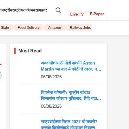
तराष्ट्रीय
राष्ट्रीय
राज्ये
व्यवसाय
इतर
E-Paper
Live TV
tate
Food Delivery
Amazon
Railway Jobs
iPhone 15
Must Read
अब्जाधीशांसाठी मोठी बातमी! Aston
Martin च्या कार 4 कोटींनी स्वस्त, नवीन
किंमत पाहून बसेल धक्का
06/08/2026
शिवसेना कोणाची? सुप्रीम कोर्टात
सिब्बलांचा जोरदार युक्तिवाद; शिंदे गटाच्या
अडचणी वाढणार?
06/08/2026
राष्ट्रवादीच्या मिशन 2027 ची तयारी?
प्रशांत किशोरांकडे सोपवणार निवडणुकीची