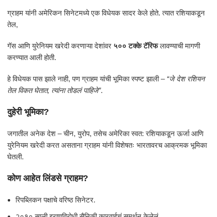
ग्राहम यांनी अमेरिकन सिनेटमध्ये एक विधेयक सादर केले होते. त्यात रशियाकडून
तेल,
गॅस आणि युरेनियम खरेदी करणाऱ्या देशांवर
५०० टक्के टॅरिफ
लावण्याची मागणी
करण्यात आली होती.
हे विधेयक पास झाले नाही, पण ग्राहम यांची भूमिका स्पष्ट झाली –
“जे देश रशियन
तेल विकत घेतात, त्यांना तोडलं पाहिजे”
.
दुहेरी भूमिका?
जगातील अनेक देश – चीन, युरोप, तसेच अमेरिका स्वत: रशियाकडून ऊर्जा आणि
युरेनियम खरेदी करत असताना ग्राहम यांनी विशेषतः भारतावरच आक्रमक भूमिका
घेतली.
कोण आहेत लिंडसे ग्राहम?
रिपब्लिकन पक्षाचे वरिष्ठ सिनेटर.
२०१० साली इराणविरोधी सैनिकी कारवाईचं समर्थन केलेलं.