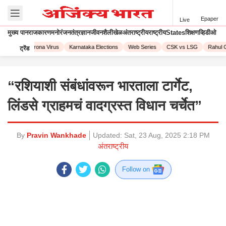
Epaper
Live
मुख्य पान
राजकारण
मनोरंजन
तंत्रज्ञान
जीवनशैली
खेळ
अंतराष्ट्रीय
राष्ट्रीय
States
शिक्षण
व्हिडीओ
L 2023
Corona Virus
Karnataka Elections
Web Series
CSK vs LSG
Rahul G
ट्रेंड
“रशियाशी संबंधांवरून भारताला टार्गेट,
लिंडसे ग्राहमचं वादग्रस्त विधान चर्चेत”
By
Pravin Wankhade
Updated:
Sat, 23 Aug, 2025 2:18 PM
अंतराष्ट्रीय
Follow on