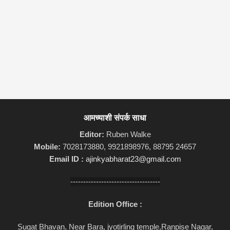
आमच्याशी संपर्क साधा
Editor:
Ruben Walke
Mobile:
7028173880, 9921898976, 88795 24657
Email ID :
ajinkyabharat23@gmail.com
-----------------------------------
Edition Office :
Sugat Bhavan, Near Bara, jyotirling temple,Ranpise Nagar,