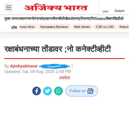
Epaper
Live
मुख्य पान
राजकारण
मनोरंजन
तंत्रज्ञान
जीवनशैली
खेळ
अंतराष्ट्रीय
राष्ट्रीय
States
शिक्षण
व्हिडीओ
L 2023
Corona Virus
Karnataka Elections
Web Series
CSK vs LSG
Rahul 
ट्रेंड
रक्षाबंधनाच्या तोंडावर ;नो कनेक्टीव्हीटी
By
Ajinkyabharat
Updated:
Sat, 09 Aug, 2025 1:58 PM
अकोला
Follow on