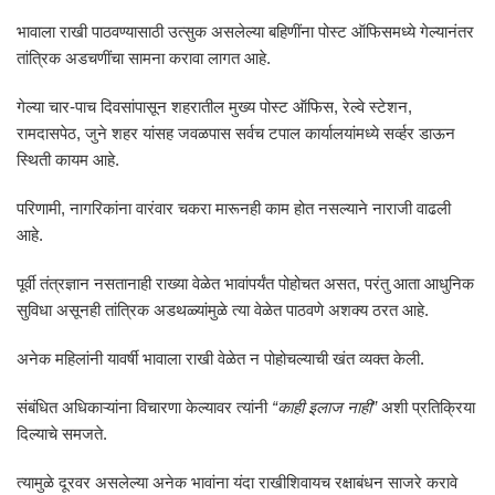
भावाला राखी पाठवण्यासाठी उत्सुक असलेल्या बहिणींना पोस्ट ऑफिसमध्ये गेल्यानंतर
तांत्रिक अडचणींचा सामना करावा लागत आहे.
गेल्या चार-पाच दिवसांपासून शहरातील मुख्य पोस्ट ऑफिस, रेल्वे स्टेशन,
रामदासपेठ, जुने शहर यांसह जवळपास सर्वच टपाल कार्यालयांमध्ये सर्व्हर डाऊन
स्थिती कायम आहे.
परिणामी, नागरिकांना वारंवार चकरा मारूनही काम होत नसल्याने नाराजी वाढली
आहे.
पूर्वी तंत्रज्ञान नसतानाही राख्या वेळेत भावांपर्यंत पोहोचत असत, परंतु आता आधुनिक
सुविधा असूनही तांत्रिक अडथळ्यांमुळे त्या वेळेत पाठवणे अशक्य ठरत आहे.
अनेक महिलांनी यावर्षी भावाला राखी वेळेत न पोहोचल्याची खंत व्यक्त केली.
संबंधित अधिकाऱ्यांना विचारणा केल्यावर त्यांनी
“काही इलाज नाही”
अशी प्रतिक्रिया
दिल्याचे समजते.
त्यामुळे दूरवर असलेल्या अनेक भावांना यंदा राखीशिवायच रक्षाबंधन साजरे करावे